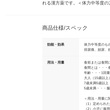
れる漢方薬です。＜体力中等度の
商品仕様/スペック
効能・効果
体力中等度のも
排尿痛、頻尿、
用法・用量
食前または食間
食間とは・・・
年齢・・・1回
大人（15歳以上
7歳未満5歳以上
5歳未満・・・
＜用法・用量に
（1）定められ
（2）小児に服