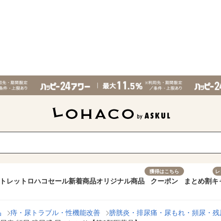
獲得はこちら
レ
トレット
ロハコセール
新着商品
オリジナル商品
クーポン
まとめ割
キ
品
痔・尿トラブル・性機能改善
膀胱炎・排尿痛・尿もれ・頻尿・残