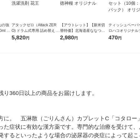
山の強
アタックゼロ（Attack ZER
【アウトレット】【新米切
ティッシュペーパー
ml 1
O) ドラム式専用 詰め替え メ
替特価】北海道産ななつぼ
ロハコオリジナル
ガジャンボ 2300g 1セット
し 無洗米 5kg 1袋 令和7年産
ックティッシュ フ
5,820
2,980
470
円
円
円
（2個入) 洗濯洗剤 花王
米 木徳神糧 オリジナル
リジナル 1セット
5個入×2パック）
ル
り360日以上の商品をお届けします。

方に。　五淋散（ごりんさん）カプレットC「コタロー
った症状に有効な漢方薬です。専門的な治療を受けて、
発するといったような場合の泌尿器の炎症によって起こ