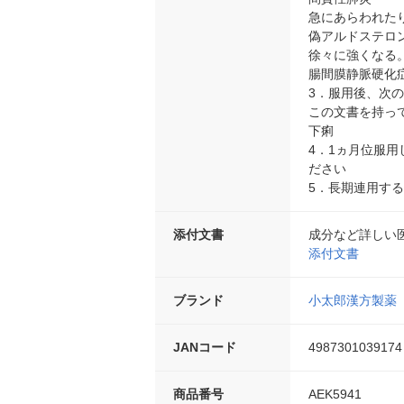
急にあらわれた
偽アルドステロ
徐々に強くなる
腸間膜静脈硬化
3．服用後、次
この文書を持っ
下痢
4．1ヵ月位服
ださい
5．長期連用す
添付文書
成分など詳しい
添付文書
ブランド
小太郎漢方製薬
JANコード
4987301039174
商品番号
AEK5941