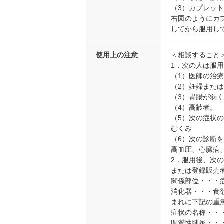
（3）カプレッ
右図のようにカ
してから服用し
使用上の注意
＜相談すること
1．次の人は服
（1）医師の治
（2）妊婦また
（3）胃腸が弱
（4）高齢者。
（5）次の症状
むくみ
（6）次の診断
高血圧、心臓病
2．服用後、次
または登録販売
関係部位・・・
消化器・・・食
まれに下記の重
症状の名称・・
間質性肺炎・・