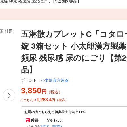
排尿痛 頻尿 残尿感 尿のにごり【第2類医薬品】
五淋散カプレットC「コタロー
錠 3箱セット 小太郎漢方製薬
頻尿 残尿感 尿のにごり【第
品】
小太郎漢方製薬
ブランド：
3,850
円
（税込）
1,283.4
1つあたり
円
（税込）
お買い物でもらえる特典
最大付与率11%
5
獲得
%
(176pt)
うち4.5%は
利用先・期間限定