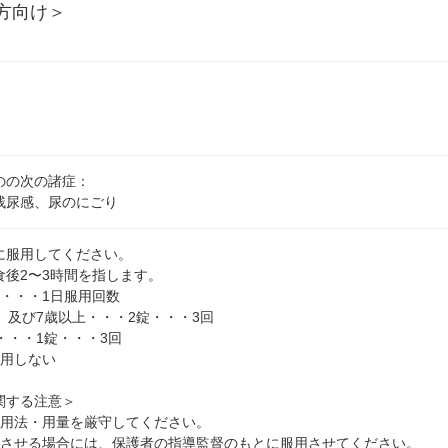
方向け＞
のの次の諸症：
残尿感、尿のにごり
に服用してください。
食後2〜3時間を指します。
量・・・1日服用回数
）及び7歳以上・・・2錠・・・3回
・・・1錠・・・3回
服用しない
関する注意＞
た用法・用量を厳守してください。
用させる場合には、保護者の指導監督のもとに服用させてください。