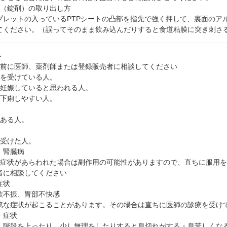
ト（錠剤）の取り出し方
プレットの入っているPTPシートの凸部を指先で強く押して、裏面のア
てください。（誤ってそのまま飲み込んだりすると食道粘膜に突き刺さ
＞
用前に医師、薬剤師または登録販売者に相談してください
療を受けている人。
は妊娠していると思われる人。
く下痢しやすい人。
のある人。
を受けた人。
、腎臓病
の症状があらわれた場合は副作用の可能性がありますので、直ちに服用
者に相談してください
症状
欲不振、胃部不快感
篤な症状が起こることがあります。その場合は直ちに医師の診療を受け
・症状
・階段を上ったり、少し無理をしたりすると息切れがする・息苦しくな