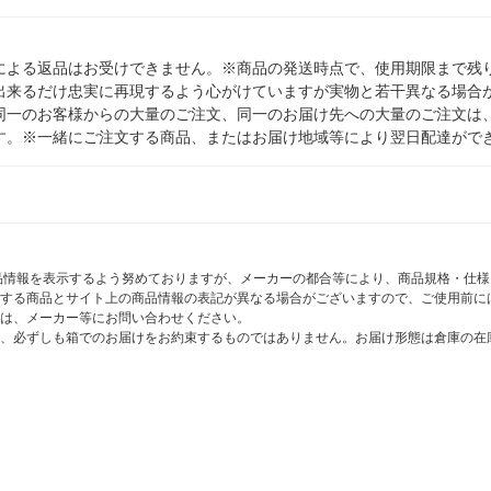
による返品はお受けできません。※商品の発送時点で、使用期限まで残り
出来るだけ忠実に再現するよう心がけていますが実物と若干異なる場合
同一のお客様からの大量のご注文、同一のお届け先への大量のご注文は
す。※一緒にご注文する商品、またはお届け地域等により翌日配達がで
商品情報を表示するよう努めておりますが、メーカーの都合等により、商品規格・仕
する商品とサイト上の商品情報の表記が異なる場合がございますので、ご使用前に
は、メーカー等にお問い合わせください。
、必ずしも箱でのお届けをお約束するものではありません。お届け形態は倉庫の在