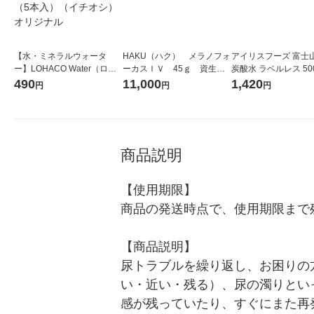
【水・ミネラルウォータ
HAKU（ハク） メラノフォ
アイリスフーズ 富士
ー】LOHACO Water（ロハ
ーカスＩＶ 45ｇ 資生
炭酸水 ラベルレス 500
コウォーター）2L ラベルレ
堂 おまけ付き
箱（24本入）
490
11,000
1,420
円
円
円
ス 1箱（5本入）（イチオ
シ） オリジナル
商品説明
【使用期限】

商品の発送時点で、使用期限まで残
【商品説明】

尿トラブルを繰り返し、お困りの
い・近い・残る）、尿の濁りとい
感が残っていたり、すぐにまた再