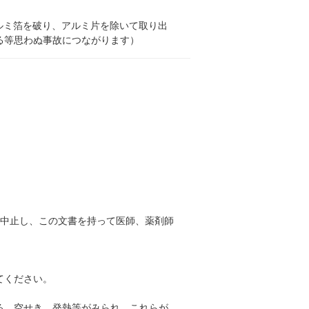
ルミ箔を破り、アルミ片を除いて取り出
る等思わぬ事故につながります）
を中止し、この文書を持って医師、薬剤師
てください。
る、空せき、発熱等がみられ、これらが