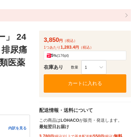
」 24
3,850
円
（税込）
1,283.4
 排尿痛
1つあたり
円
（税込）
5
%
(176pt)
2類医薬
在庫あり
1
数量
カートに入れる
配送情報・送料について
この商品は
LOHACO
が販売・発送します。
最短翌日お届け
内訳を見る
3,780
550
無料
円
(税込)以上で基本配送料
円
(税込)