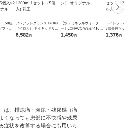
 150組
フレアフレグランス IROKA
【水・ミネラルウォータ
トイレットペー
ソフトパ
（イロカ） ネイキッドリリ
ー】LOHACO Water 410ml
3倍長持ち 6ロール 75
ィオナ オ
ーの香り 柔軟剤 詰め替え 超
1箱（20本入）ラベルレス
紙配合 スコッ
6,582
1,450
1,376
円
円
円
（10個：
特大 1200ml 1セット（5個
（イチオシ） オリジナル
パック 1セット
 オリジナ
入) 花王
ロール入）花の
」 は、排尿痛・頻尿・残尿感（痛
よくなっても患部に不快感や残尿
る症状を改善する場合にも用いら