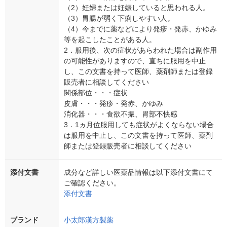
（2）妊婦または妊娠していると思われる人。
（3）胃腸が弱く下痢しやすい人。
（4）今までに薬などにより発疹・発赤、かゆみ
等を起こしたことがある人。
2．服用後、次の症状があらわれた場合は副作用
の可能性がありますので、直ちに服用を中止
し、この文書を持って医師、薬剤師または登録
販売者に相談してください
関係部位・・・症状
皮膚・・・発疹・発赤、かゆみ
消化器・・・食欲不振、胃部不快感
3．1ヵ月位服用しても症状がよくならない場合
は服用を中止し、この文書を持って医師、薬剤
師または登録販売者に相談してください
添付文書
成分など詳しい医薬品情報は以下添付文書にて
ご確認ください。
添付文書
ブランド
小太郎漢方製薬