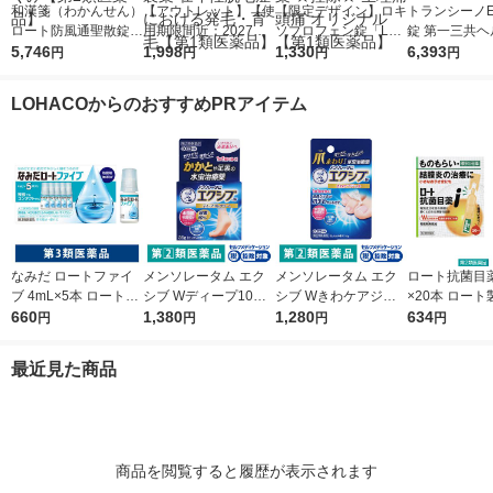
和漢箋（わかんせん）
【アウトレット】【使
【限定デザイン】ロキ
トランシーノEX
ロート防風通聖散錠満
用期限間近：2027年5
ソプロフェン錠「L
錠 第一三共ヘ
量a 372錠 ロート製薬
5,746
月】リアップＥＸジェ
1,998
S」 解熱鎮痛剤 12錠
1,330
ア しみ（肝斑
6,393
円
円
円
円
★控除★ 肥満 便秘 む
ット 100mL 大正製薬
5袋セット セントラル
る）改善薬【
くみ【第2類医薬品】
壮年性脱毛症における
製薬 ★控除★ 生理痛
薬品】
LOHACOからのおすすめPRアイテム
発毛・育毛【第1類医
頭痛 オリジナル【第1
薬品】
類医薬品】
なみだ ロートファイ
メンソレータム エク
メンソレータム エク
ロート抗菌目薬i 
ブ 4mL×5本 ロート製
シブ Wディープ10ク
シブ Wきわケアジェ
×20本 ロート
薬 目薬 乾き目 疲れ目
660
リーム ロート製薬★
1,380
ル 15g ロート製薬 ★
1,280
薬 ものもらい
634
円
円
円
円
【第3類医薬品】
控除★ 塗り薬 水虫治
控除★ 塗り薬 爪周り
使い切り 目の
療薬 せっけんの香り
の水虫治療薬【指定第
（イチオシ）
最近見た商品
（イチオシ）【指定第
2類医薬品】
医薬品】
2類医薬品】
商品を閲覧すると履歴が表示されます