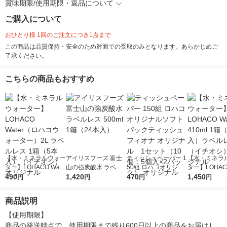
賞味期限/使用期限・返品について
ご購入について
おひとり様 1回のご注文につき1点まで
この商品は品質保持・安全のため対面での受取のみとなります。あらかじめご
了承ください。
こちらの商品もおすすめ
【水・ミネラルウォー
アイリスフーズ 富士
ティッシュペーパー 1
【水・ミネラ
ター】LOHACO Wate
山の強炭酸水 ラベル
50組 ロハコオリジナ
ター】LOHACO
r（ロハコウォータ
490
レス 500ml 1箱（24
1,420
ルソフトパックティッ
470
r 410ml 1箱
1,450
円
円
円
円
ー）2L ラベルレス 1
本入）
シュ フィオナ オリジ
入）ラベルレ
箱（5本入）（イチオ
ナル 1セット（10
オシ） オリジ
商品説明
シ） オリジナル
個：5個入×2パック）
オリジナル
【使用期限】

商品の発送時点で、使用期限まで残り600日以上の商品をお届けし