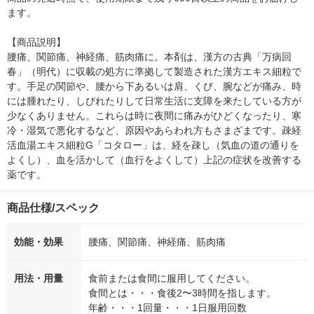
ます。

【商品説明】

腰痛、関節痛、神経痛、筋肉痛に。本剤は、漢方の古典「万病回
春」（明代）に収載の処方に準拠して製造された漢方エキス細粒で
す。手足の関節や、腰から下あるいは肩、くび、腕などが痛み、時
には腫れたり、しびれたりして日常生活に支障を来たしている方が
少なくありません。これらは時に夜間に痛みがひどくなったり、寒
冷・湿気で悪化するなど、原因やあらわれ方もさまざまです。疎経
活血湯エキス細粒G「コタロー」は、経を疎し（気血の道の通りを
よくし）、血を活かして（血行をよくして）上記の症状を改善する
薬です。
商品仕様/スペック
効能・効果
腰痛、関節痛、神経痛、筋肉痛
用法・用量
食前または食間に服用してください。
食間とは・・・食後2〜3時間を指します。
年齢・・・1回量・・・1日服用回数