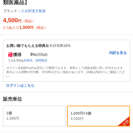
類医薬品】
ブランド：
小太郎漢方製薬
4,500
円
（税込）
1,500
1つあたり
円
（税込）
お買い物でもらえる特典
最大付与率16%
内訳を見る
5
獲得
%
(205pt)
うち4.5%は
利用先・期間限定
ログイン&全額PayPay支払いで獲得できます。原則として税抜金額に対し付与されます。
表示よりも実際の付与数、付与率が少ない場合があります。詳細は内訳からご確認くださ
い。
ログインはこちら
販売単位
1個
1,500円×3個
1,580円
4,500円
お得