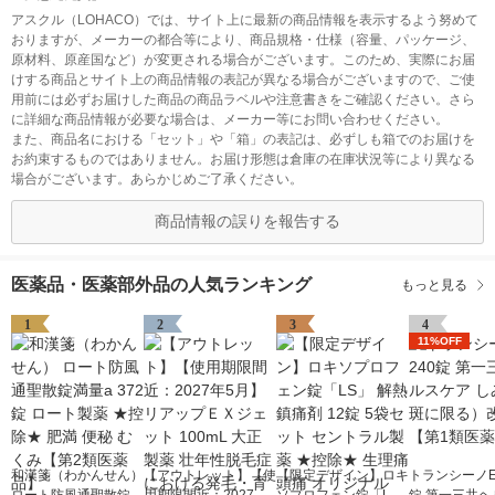
アスクル（LOHACO）では、サイト上に最新の商品情報を表示するよう努めて
おりますが、メーカーの都合等により、商品規格・仕様（容量、パッケージ、
原材料、原産国など）が変更される場合がございます。このため、実際にお届
けする商品とサイト上の商品情報の表記が異なる場合がございますので、ご使
用前には必ずお届けした商品の商品ラベルや注意書きをご確認ください。さら
に詳細な商品情報が必要な場合は、メーカー等にお問い合わせください。
また、商品名における「セット」や「箱」の表記は、必ずしも箱でのお届けを
お約束するものではありません。お届け形態は倉庫の在庫状況等により異なる
場合がございます。あらかじめご了承ください。
商品情報の誤りを報告する
医薬品・医薬部外品の人気ランキング
もっと見る
1
2
3
4
11%OFF
和漢箋（わかんせん）
【アウトレット】【使
【限定デザイン】ロキ
トランシーノEX