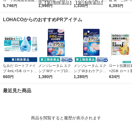
ロート防風通聖散錠満
用期限間近：2027年5
ソプロフェン錠「L
錠 第一三共ヘ
量a 372錠 ロート製薬
5,746
月】リアップＥＸジェ
1,998
S」 解熱鎮痛剤 12錠
1,330
ア しみ（肝斑
6,393
円
円
円
円
★控除★ 肥満 便秘 む
ット 100mL 大正製薬
5袋セット セントラル
る）改善薬【
くみ【第2類医薬品】
壮年性脱毛症における
製薬 ★控除★ 生理痛
薬品】
LOHACOからのおすすめPRアイテム
発毛・育毛【第1類医
頭痛 オリジナル【第1
薬品】
類医薬品】
なみだ ロートファイ
メンソレータム エク
メンソレータム エク
ロート抗菌目薬i 
ブ 4mL×5本 ロート製
シブ Wディープ10ク
シブ Wきわケアジェ
×20本 ロート
薬 目薬 乾き目 疲れ目
660
リーム ロート製薬★
1,380
ル 15g ロート製薬 ★
1,280
薬 ものもらい
634
円
円
円
円
【第3類医薬品】
控除★ 塗り薬 水虫治
控除★ 塗り薬 爪周り
使い切り 目の
療薬 せっけんの香り
の水虫治療薬【指定第
（イチオシ）
最近見た商品
（イチオシ）【指定第
2類医薬品】
医薬品】
2類医薬品】
商品を閲覧すると履歴が表示されます