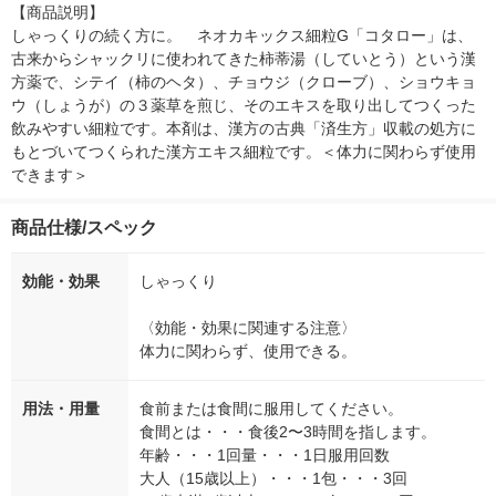
【商品説明】

しゃっくりの続く方に。　ネオカキックス細粒G「コタロー」は、
古来からシャックリに使われてきた柿蒂湯（していとう）という漢
方薬で、シテイ（柿のヘタ）、チョウジ（クローブ）、ショウキョ
ウ（しょうが）の３薬草を煎じ、そのエキスを取り出してつくった
飲みやすい細粒です。本剤は、漢方の古典「済生方」収載の処方に
もとづいてつくられた漢方エキス細粒です。＜体力に関わらず使用
できます＞
商品仕様/スペック
効能・効果
しゃっくり
〈効能・効果に関連する注意〉
体力に関わらず、使用できる。
用法・用量
食前または食間に服用してください。
食間とは・・・食後2〜3時間を指します。
年齢・・・1回量・・・1日服用回数
大人（15歳以上）・・・1包・・・3回