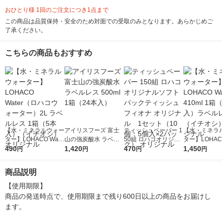
おひとり様 1回のご注文につき1点まで
この商品は品質保持・安全のため対面での受取のみとなります。あらかじめご
了承ください。
こちらの商品もおすすめ
【水・ミネラルウォー
アイリスフーズ 富士
ティッシュペーパー 1
【水・ミネラ
ター】LOHACO Wate
山の強炭酸水 ラベル
50組 ロハコオリジナ
ター】LOHACO
r（ロハコウォータ
490
レス 500ml 1箱（24
1,420
ルソフトパックティッ
470
r 410ml 1箱
1,450
円
円
円
円
ー）2L ラベルレス 1
本入）
シュ フィオナ オリジ
入）ラベルレ
箱（5本入）（イチオ
ナル 1セット（10
オシ） オリジ
商品説明
シ） オリジナル
個：5個入×2パック）
オリジナル
【使用期限】

商品の発送時点で、使用期限まで残り600日以上の商品をお届けし
ます。
