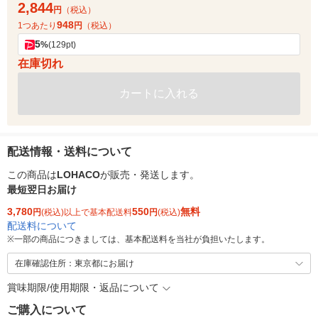
2,844
円
（税込）
948
1つあたり
円
（税込）
5
%
(129pt)
在庫切れ
カートに入れる
配送情報・送料について
この商品は
LOHACO
が販売・発送します。
最短翌日お届け
3,780
550
無料
円
(税込)以上で基本配送料
円
(税込)
配送料について
※
一部の商品につきましては、基本配送料を当社が負担いたします。
在庫確認住所：東京都にお届け
賞味期限/使用期限・返品について
ご購入について