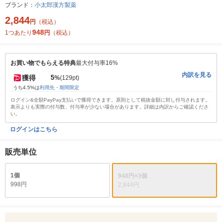
ブランド：
小太郎漢方製薬
2,844
円
（税込）
948
1つあたり
円
（税込）
お買い物でもらえる特典
最大付与率16%
内訳を見る
5
獲得
%
(129pt)
うち4.5%は
利用先・期間限定
ログイン&全額PayPay支払いで獲得できます。原則として税抜金額に対し付与されます。
表示よりも実際の付与数、付与率が少ない場合があります。詳細は内訳からご確認くださ
い。
ログインはこちら
販売単位
1個
948円×3個
998円
2,844円