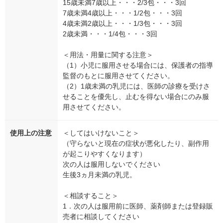
15歳未満7歳以上・・・2/3包・・・3回
7歳未満4歳以上・・・1/2包・・・3回
4歳未満2歳以上・・・1/3包・・・3回
2歳未満・・・1/4包・・・3回
＜用法・用量に関する注意＞
（1）小児に服用させる場合には、保護者の指導
監督のもとに服用させてください。
（2）1歳未満の乳児には、医師の診療を受けさ
せることを優先し、止むを得ない場合にのみ服
用させてください。
使用上の注意
＜してはいけないこと＞
（守らないと現在の症状が悪化したり、副作用
が起こりやすくなります）
次の人は服用しないでください
生後3ヵ月未満の乳児。
＜相談すること＞
1．次の人は服用前に医師、薬剤師または登録販
売者に相談してください