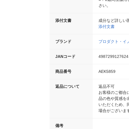
さい。
添付文書
成分など詳しい
添付文書
ブランド
プロダクト・イ
JANコード
4987299127624
商品番号
AEK5859
返品について
返品不可
お客様のご都合
品の色や質感を
いただくため、
場合がございま
備考