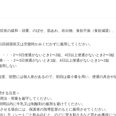
の症状の緩和：頭重、のぼせ、肌あれ、吹出物、食欲不振（食欲減退）
日1回就寝前又は空腹時かみくだかずに服用してください。
）・・・2〜3日便通がないとき1〜2錠、4日以上便通がないとき2〜3錠
未満・・・2〜3日便通がないとき1錠、4日以上便通がないとき1〜2錠
服用しない
程度、状態には個人差があるので、初回は最小量を用い、便通の具合や
関する注意＞
た用法・用量を厳守してください。
1時間以内に牛乳又は制酸剤の服用を避けてください。
用させる場合には、保護者の指導監督のもとに服用させてください。
り出し方（シートごと飲み込むと、のどに突き刺さるなど思わぬ事故に