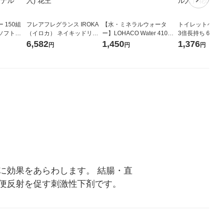
 150組
フレアフレグランス IROKA
【水・ミネラルウォータ
トイレットペー
ソフトパ
（イロカ） ネイキッドリリ
ー】LOHACO Water 410ml
3倍長持ち 6ロール 75
ィオナ オ
ーの香り 柔軟剤 詰め替え 超
1箱（20本入）ラベルレス
紙配合 スコッ
6,582
1,450
1,376
円
円
円
（10個：
特大 1200ml 1セット（5個
（イチオシ） オリジナル
パック 1セット
 オリジナ
入) 花王
ロール入）花の
に効果をあらわします。 結腸・直
便反射を促す刺激性下剤です。