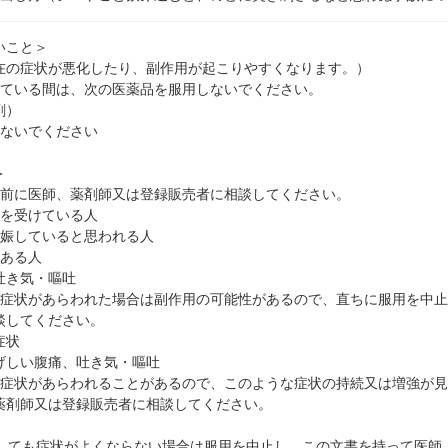
いこと＞
在の症状が悪化したり、副作用が起こりやすくなります。）
している間は、次の医薬品を服用しないでください。
剤）
しないでください
＞
用前に医師、薬剤師又は登録販売者に相談してください。
療を受けている人
妊娠していると思われる人
のある人
吐き気・嘔吐
の症状があらわれた場合は副作用の可能性があるので、直ちに服用を中
談してください。
症状
げしい腹痛、吐き気・嘔吐
の症状があらわれることがあるので、このような症状の持続又は増強が
薬剤師又は登録販売者に相談してください。
用しても症状がよくならない場合は服用を中止し、この文書を持って医師