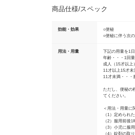
商品仕様/スペック
効能・効果
○便秘
○便秘に伴う次
用法・用量
下記の用量を1
年齢・・・1回量
成人（15才以上
11才以上15才
11才未満・・・
ただし、便秘の
てください。
＜用法・用量に
（1）定められ
（2）服用前後
（3）小児に服
（4）錠剤の取