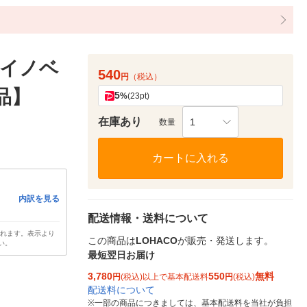
トイノベ
540
円
（税込）
品】
5
%
(23pt)
在庫あり
1
数量
カートに入れる
内訳を見る
配送情報・送料について
されます。表示より
この商品は
LOHACO
が販売・発送します。
い。
最短翌日お届け
3,780
550
無料
円
(税込)以上で基本配送料
円
(税込)
配送料について
※
一部の商品につきましては、基本配送料を当社が負担