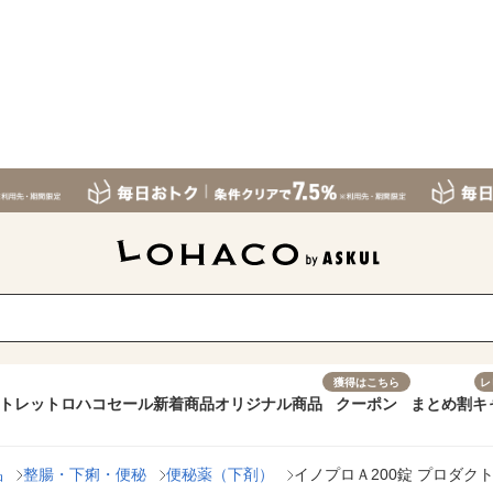
獲得はこちら
レ
トレット
ロハコセール
新着商品
オリジナル商品
クーポン
まとめ割
キ
品
整腸・下痢・便秘
便秘薬（下剤）
イノプロＡ200錠 プロダク