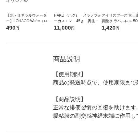
【水・ミネラルウォータ
HAKU（ハク） メラノフォ
アイリスフーズ 富士
ー】LOHACO Water（ロハ
ーカスＩＶ 45ｇ 資生
炭酸水 ラベルレス 500
コウォーター）2L ラベルレ
堂 おまけ付き
箱（24本入）
490
11,000
1,420
円
円
円
ス 1箱（5本入）（イチオ
シ） オリジナル
商品説明
【使用期限】

商品の発送時点で、使用期限まで残
【商品説明】

正常な排便習慣の回復を助けます
腸粘膜の副交感神経末端に作用し