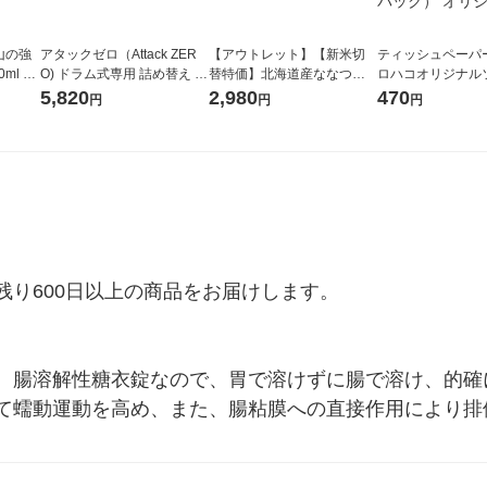
山の強
アタックゼロ（Attack ZER
【アウトレット】【新米切
ティッシュペーパー
ml 1
O) ドラム式専用 詰め替え メ
替特価】北海道産ななつぼ
ロハコオリジナル
ガジャンボ 2300g 1セット
し 無洗米 5kg 1袋 令和7年産
ックティッシュ フ
5,820
2,980
470
円
円
円
（2個入) 洗濯洗剤 花王
米 木徳神糧 オリジナル
リジナル 1セット
5個入×2パック）
ル
り600日以上の商品をお届けします。

。腸溶解性糖衣錠なので、胃で溶けずに腸で溶け、的確
て蠕動運動を高め、また、腸粘膜への直接作用により排