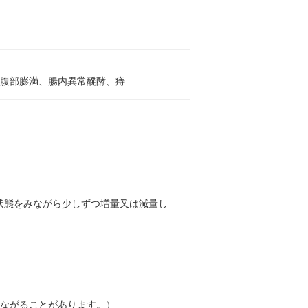
、腹部膨満、腸内異常醗酵、痔
状態をみながら少しずつ増量又は減量し
つながることがあります。）