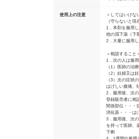
使用上の注意
＜してはいけな
（守らないと現
1．本剤を服用
他の瀉下薬（下
2．大量に服用
＜相談すること
1．次の人は服
（1）医師の治
（2）妊婦又は
（3）次の症状
はげしい腹痛、
2．服用後、次
登録販売者に相
関係部位・・・
消化器・・・は
3．服用後、次
を持って医師、
下痢
4．1週間位服