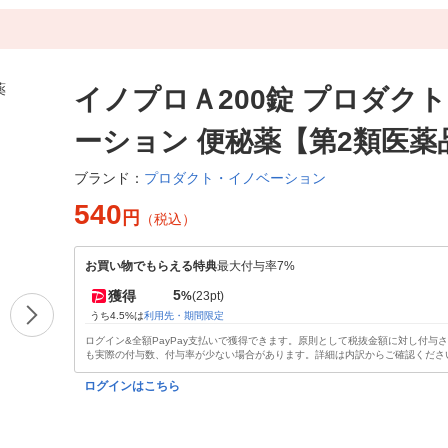
イノプロＡ200錠 プロダク
ーション 便秘薬【第2類医薬
プロダクト・イノベーション
ブランド：
540
円
（税込）
お買い物でもらえる特典
最大付与率7%
5
獲得
%
(23pt)
うち4.5%は
利用先・期間限定
ログイン&全額PayPay支払いで獲得できます。原則として税抜金額に対し付与
も実際の付与数、付与率が少ない場合があります。詳細は内訳からご確認くださ
ログインはこちら