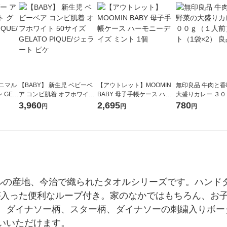
アニマル
【BABY】 新生児 ベビーベ
【アウトレット】MOOMIN
無印良品 牛肉と
 GEL
ア コンビ肌着 オフホワイト
BABY 母子手帳ケース ハー
大盛りカレー ３
ート ピケ
50サイズ GELATO PIQUE/ジ
モニーデイズ ミント 1個
人前） 1セット（1
3,960
2,695
780
円
円
円
ェラート ピケ
品計画
の上質なタオルの産地、今治で織られたタオルシリーズです。ハ
リントが入った便利なループ付き。家のなかではもちろん、
。ダイナソー柄、スター柄、ダイナソーの刺繍入りボー
いいただけます。