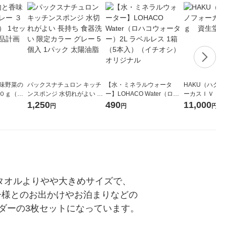
香味野菜の
パックスナチュロン キッチ
【水・ミネラルウォータ
HAKU（ハク
００ｇ（１
ンスポンジ 水切れがよい 長
ー】LOHACO Water（ロハ
ーカスＩＶ 4
袋×2） 良
持ち 食器洗い 限定カラー グ
コウォーター）2L ラベルレ
堂 おまけ付き
1,250
490
11,000
円
円
円
レー 5個入 1パック 太陽油脂
ス 1箱（5本入）（イチオ
シ） オリジナル
ンドタオルよりやや大きめサイズで、
お子様とのお出かけやお泊まりなどの
ダーの3枚セットになっています。