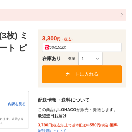
3枚) ミ
3,300
円
（税込）
ラート ピ
5
%
(151pt)
在庫あり
1
数量
カートに入れる
配送情報・送料について
内訳を見る
この商品は
LOHACO
が販売・発送します。
最短翌日お届け
されます。表示より
い。
3,780
550
無料
円
(税込)以上で基本配送料
円
(税込)
配送料について