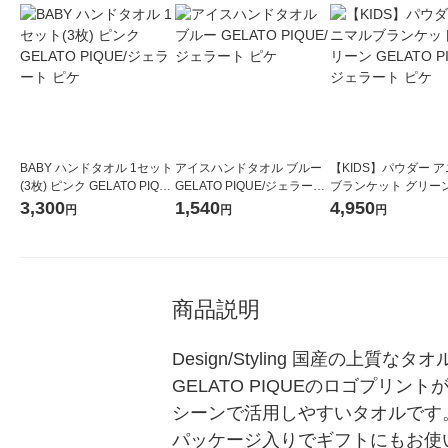
BABY ハンドタオル 1セット
アイスハンドタオル ブルー
【KIDS】パウダー 
(3枚) ピンク GELATO PIQU
GELATO PIQUE/ジェラート
ブランケット グリーン
E/ジェラート ピケ
ピケ
ATO PIQUE/ジェラ
3,300
1,540
4,950
円
円
円
商品説明
Design/Styling 国産
GELATO PIQUEのロゴプ
シーンで活用しやすいタオルです
パッケージ入りでギフトにもお使