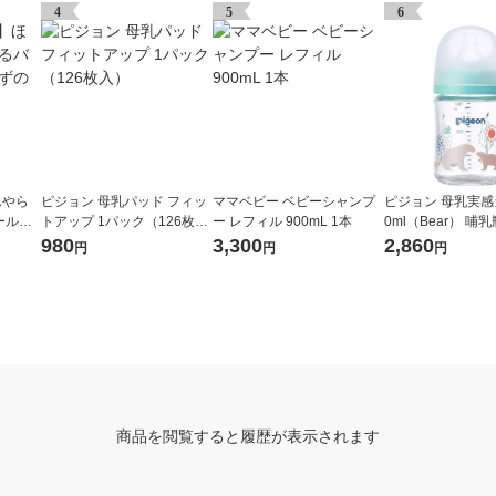
4
5
6
んやら
ピジョン 母乳パッド フィッ
ママベビー ベビーシャンプ
ピジョン 母乳実感
ールセ
トアップ 1パック（126枚
ー レフィル 900mL 1本
0ml（Bear） 哺乳
剤 1箱
入）
980
3,300
2,860
円
円
円
商品を閲覧すると履歴が表示されます