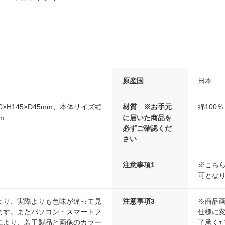
原産国
日本
0×H145×D45mm、本体サイズ縦
材質 ※お手元
綿100％
m
に届いた商品を
必ずご確認くだ
さい
注意事項1
※こち
可とな
より、実際よりも色味が違って見
注意事項3
※商品
ます。またパソコン・スマートフ
仕様に
により、若干製品と画像のカラー
了承く