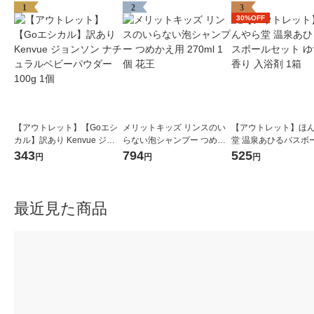
1
2
3
30%OFF
【アウトレット】【Goエシ
メリットキッズ リンスのい
【アウトレット】ほ
カル】訳あり Kenvue ジョ
らない泡シャンプー つめか
堂 温泉あひるバスボ
ンソン ナチュラルベビーパ
え用 270ml 1個 花王
ット ゆずの香り 入浴
343
794
525
円
円
円
ウダー 100g 1個
最近見た商品