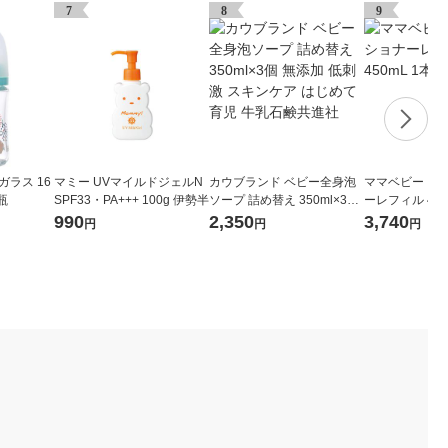
7
8
9
ガラス 16
マミー UVマイルドジェルN
カウブランド ベビー全身泡
ママベビー コ
瓶
SPF33・PA+++ 100g 伊勢半
ソープ 詰め替え 350ml×3個
ーレフィル 450
無添加 低刺激 スキンケア は
990
2,350
3,740
円
円
円
じめて育児 牛乳石鹸共進社