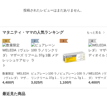
投稿されたレビューはまだありません。
マタニティ・ママの人気ランキング
もっと見る
1
2
3
4
数量限定 WELEDA
ピュアレーン100 ラノ
ピュアレーン100 ラノ
WELEDA（
（ヴェレダ） マザー
リンクリーム 37g 1個
リンクリーム 7g 1個
ダ） マザーズ
ズ リフレッシュケア
4,400
メデラ
3,025
メデラ
1,100
オイル 100mL
4,400
円
円
円
円
セット
最近見た商品