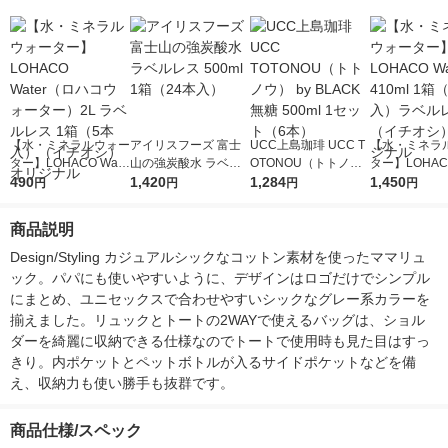
【水・ミネラルウォー
アイリスフーズ 富士
UCC上島珈琲 UCC T
【水・ミネラ
ター】LOHACO Wate
山の強炭酸水 ラベル
OTONOU（トトノ
ター】LOHACO
r（ロハコウォータ
490
レス 500ml 1箱（24
1,420
ウ） by BLACK無糖 5
1,284
r 410ml 1箱
1,450
円
円
円
円
ー）2L ラベルレス 1
本入）
00ml 1セット（6本）
入）ラベルレ
箱（5本入）（イチオ
オシ） オリジ
商品説明
シ） オリジナル
Design/Styling カジュアルシックなコットン素材を使ったママリュ
ック。パパにも使いやすいように、デザインはロゴだけでシンプル
にまとめ、ユニセックスで合わせやすいシックなグレー系カラーを
揃えました。リュックとトートの2WAYで使えるバッグは、ショル
ダーを綺麗に収納できる仕様なのでトートで使用時も見た目はすっ
きり。内ポケットとペットボトルが入るサイドポケットなどを備
え、収納力も使い勝手も抜群です。
商品仕様/スペック