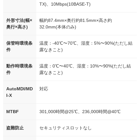
TX)、10Mbps(10BASE-T)
外形寸法(幅×
幅約87.4mm×奥行約81.5mm×高さ約
奥行×高さ)
32.0mm(本体のみ)
保管時環境条
温度：-40℃〜70℃、湿度：5%〜90%(ただし結
件
露なきこと)
動作時環境条
温度：0℃〜40℃、湿度：10%〜90%(ただし結
件
露なきこと)
AutoMDI/MD
対応
I-X
MTBF
301,000時間@25℃、236,000時間@40℃
盗難防止
セキュリティスロットなし