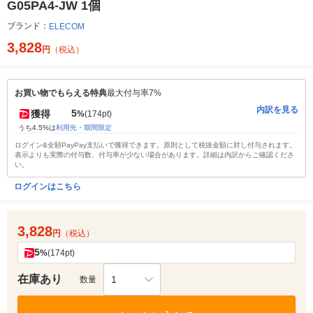
G05PA4-JW 1個
ブランド：
ELECOM
3,828
円
（税込）
お買い物でもらえる特典
最大付与率7%
内訳を見る
5
獲得
%
(174pt)
うち4.5%は
利用先・期間限定
ログイン&全額PayPay支払いで獲得できます。原則として税抜金額に対し付与されます。
表示よりも実際の付与数、付与率が少ない場合があります。詳細は内訳からご確認くださ
い。
ログインはこちら
3,828
円
（税込）
5
%
(174pt)
在庫あり
1
数量