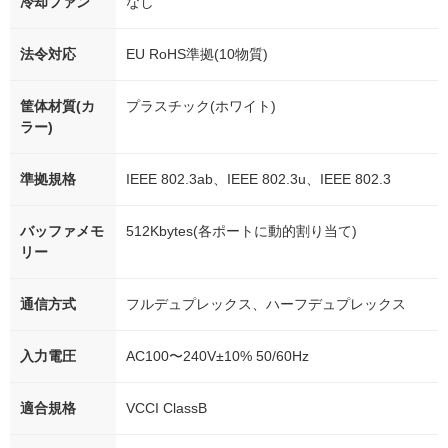
冷却ファン
なし
法令対応
EU RoHS準拠(10物質)
筐体材質(カ
プラスチック(ホワイト)
ラー)
準拠規格
IEEE 802.3ab、IEEE 802.3u、IEEE 802.3
バッファメモ
512Kbytes(各ポートに動的割り当て)
リー
通信方式
フルデュプレックス、ハーフデュプレックス
入力電圧
AC100〜240V±10% 50/60Hz
適合規格
VCCI ClassB