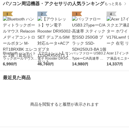
パソコン周辺機器・アクセサリの人気ランキング
もっと見る
1
2
3
4
Bluetooth ハンディト
【アウトレット】サン
バッファロー USB3.2
Acer 17イ
ラックボールマウス R
電子 Rooster DRX500
TypeーC/A高速帯 ス
ア液晶モニター
elacon メディアコン
6,990
2-SET デュアルSIM対
46,760
ティック型SSD 250G
14,980
イト V176Lw
14,337
円
円
円
円
トロールボタン M-RT
応ルータ+ACアダプタ
B ブラック SSD-SDH
ワーク 在宅 
1BRXBK エレコム 1
11SDRX50ST1 1セッ
250U3-BA 1個
最近見た商品
個（直送品）
ト
商品を閲覧すると履歴が表示されます