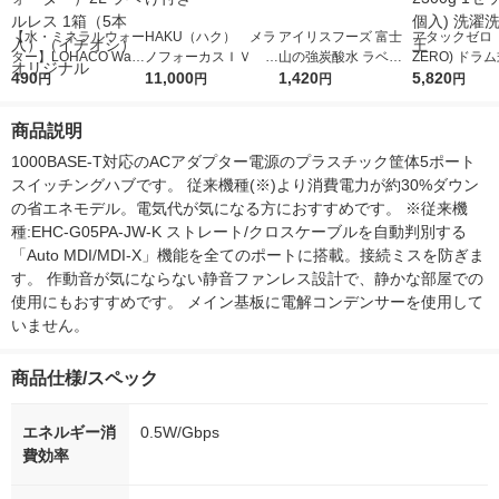
【水・ミネラルウォー
HAKU（ハク） メラ
アイリスフーズ 富士
アタックゼロ（A
ター】LOHACO Wate
ノフォーカスＩＶ 4
山の強炭酸水 ラベル
ZERO) ドラ
r（ロハコウォータ
490
5ｇ 資生堂 おまけ
11,000
レス 500ml 1箱（24
1,420
詰め替え メガ
5,820
円
円
円
円
ー）2L ラベルレス 1
付き
本入）
ボ 2300g 1
箱（5本入）（イチオ
個入) 洗濯洗剤
商品説明
シ） オリジナル
1000BASE-T対応のACアダプター電源のプラスチック筐体5ポート
スイッチングハブです。 従来機種(※)より消費電力が約30%ダウン
の省エネモデル。電気代が気になる方におすすめです。 ※従来機
種:EHC-G05PA-JW-K ストレート/クロスケーブルを自動判別する
「Auto MDI/MDI-X」機能を全てのポートに搭載。接続ミスを防ぎま
す。 作動音が気にならない静音ファンレス設計で、静かな部屋での
使用にもおすすめです。 メイン基板に電解コンデンサーを使用して
いません。
商品仕様/スペック
エネルギー消
0.5W/Gbps
費効率