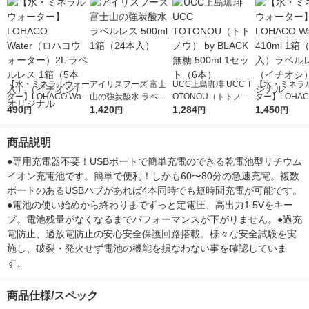
【水・ミネラルウォー
アイリスフーズ 富士
UCC上島珈琲 UCC T
【水・ミネラ
ター】LOHACO Wate
山の強炭酸水 ラベル
OTONOU（トトノ
ター】LOHACO
r（ロハコウォータ
490
レス 500ml 1箱（24
1,420
ウ） by BLACK無糖 5
1,284
r 410ml 1箱
1,450
円
円
円
円
ー）2L ラベルレス 1
本入）
00ml 1セット（6本）
入）ラベルレ
箱（5本入）（イチオ
オシ） オリジ
商品説明
シ） オリジナル
●専用充電器不要！USBポートで簡単充電のできる乾電池型リチウム
イオン充電池です。簡単で便利！しかも60〜80分の急速充電。複数
ポートのあるUSBハブがあれば4本同時でも短時間充電が可能です。
●電池の使い始めから終わりまでずっと定電圧、高出力1.5Vをキー
プ。電池残量がなくなるまでパフォーマンスが下がりません。●過充
電防止、過放電防止の安心安全保護回路搭載。様々な安全試験を実
施し、破裂・発火せず電池の機能を損なわない事を確認していま
す。
商品仕様/スペック