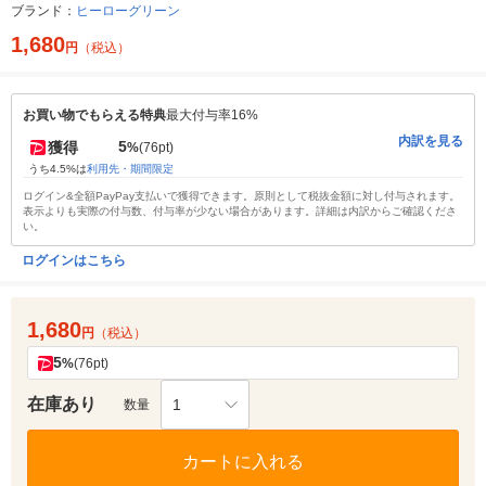
ブランド：
ヒーローグリーン
1,680
円
（税込）
お買い物でもらえる特典
最大付与率16%
内訳を見る
5
獲得
%
(76pt)
うち4.5%は
利用先・期間限定
ログイン&全額PayPay支払いで獲得できます。原則として税抜金額に対し付与されます。
表示よりも実際の付与数、付与率が少ない場合があります。詳細は内訳からご確認くださ
い。
ログインはこちら
1,680
円
（税込）
5
%
(76pt)
在庫あり
1
数量
カートに入れる