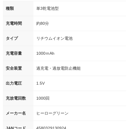
種類
単3乾電池型
充電時間
約80分
タイプ
リチウムイオン電池
充電容量
1000ｍAh
安全装置
過充電・過放電防止機能
出力電圧
1.5V
充放電回数
1000回
メーカー名
ヒーローグリーン
JANコード
4580329130924