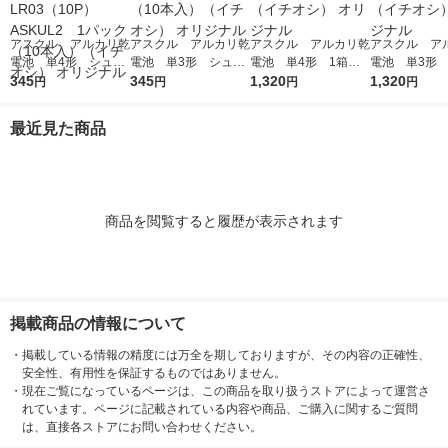
アスクル アルカリ乾
アスクル アルカリ乾
アスクル アルカリ乾
アスクル ア
電池 単4形 シュリ
電池 単3形 シュリ
電池 単4形 1箱（4
電池 単3形 
ンクなしパック LR0
345
ンクなしパック 1パ
345
0本：４本×１０パッ
1,320
0本：４本×１
1,320
円
円
円
円
3（10P）ASKUL2 1
ック（10本入）（イ
ク）（イチオシ） オ
ク）（イチオシ
パック（10本入）
チオシ） オリジナル
リジナル
リジナル
最近見た商品
（イチオシ） オリジ
ナル
商品を閲覧すると履歴が表示されます
掲載商品の情報について
・
掲載している情報の精度には万全を期しておりますが、その内容の正確性、
安全性、有用性を保証するものではありません。
・
現在ご覧になっているページは、この商品を取り扱うストアによって運営さ
れています。ページに記載されている内容や商品、ご購入に関するご質問
は、直接各ストアにお問い合わせください。