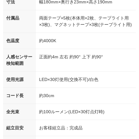
寸法
幅180mm×奥行き23mm×高さ190mm
付属品
両面テープ×5枚(本体用×2枚、テープライト用
×3枚)、マグネットテープ×3枚(テープライト用)
色温度
約4000K
人感センサー
正面約4m 左右 約90° 上下 約90°
検知範囲
使用光源
LED×30灯使用(交換不可)/白色
コード長
約30cm
全光束
約100ルーメン(LED×30灯点灯時)
組立目安
お客様組立品：完成品