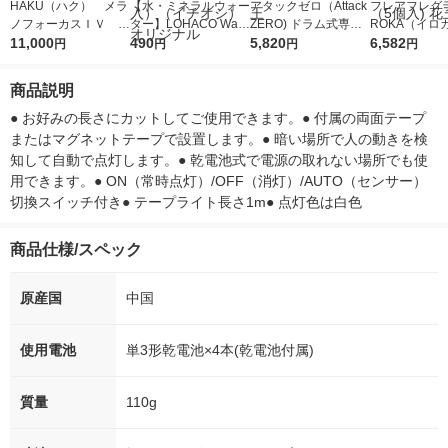
HAKU（ハク） メラ
【水・ミネラルウォー
アタックゼロ（Attack
フレアフレグラ
ノフォーカスＩＶ 4
ター】LOHACO Wate
ZERO) ドラム式専用
ROKA（イロ
5ｇ 資生堂 おまけ
11,000
r（ロハコウォータ
490
詰め替え メガジャン
5,820
イキッドリリ
6,582
円
円
円
円
付き
ー）2L ラベルレス 1
ボ 2300g 1セット（2
柔軟剤 詰め替
箱（5本入）（イチオ
個入) 洗濯洗剤 花王
大 1200ml 
商品説明
シ） オリジナル
（5個入) 花王
● お好みの長さにカットしてご使用できます。● 付属の両面テープ
またはマグネットテープで設置します。● 暗い場所で人の動きを検
知して自動で点灯します。● 乾電池式で電源の取れない場所でも使
用できます。● ON（常時点灯）/OFF（消灯）/AUTO（センサー）
切換スイッチ付き● テープライト長さ1m● 点灯色は白色
商品仕様/スペック
原産国
中国
使用電池
単3形乾電池×4本(乾電池付属)
質量
110g