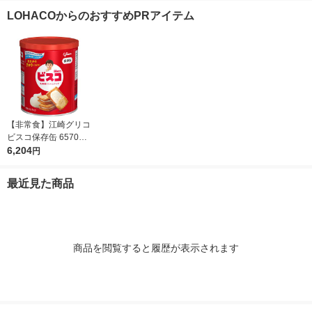
LOHACOからのおすすめPRアイテム
【非常食】江崎グリコ
ビスコ保存缶 657027
2 1セット(1缶×10)
6,204
円
最近見た商品
商品を閲覧すると履歴が表示されます