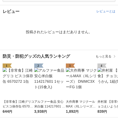
レビュー
レビューとは
投稿されたレビューはまだありません。
防災・防犯グッズの人気ランキング
もっと見る
1
2
3
4
【非常食】江崎グリコ
アルファー食品 安心
大作商事 マジクール
井村屋 【非常
ビスコ保存缶 657027
米白飯 114217601 1
MAX（XLシリーズ）
ョコえいようか
2 1缶
644
セット(15食入)
3,938
DNIMC3XーFG 1個
1,892
(5本入)
839
円
円
円
円