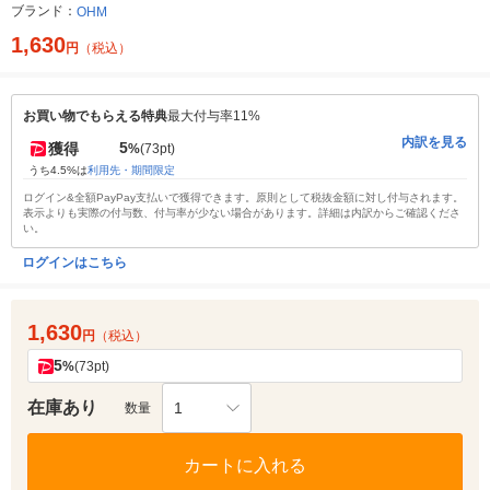
ブランド：
OHM
1,630
円
（税込）
お買い物でもらえる特典
最大付与率11%
内訳を見る
5
獲得
%
(73pt)
うち4.5%は
利用先・期間限定
ログイン&全額PayPay支払いで獲得できます。原則として税抜金額に対し付与されます。
表示よりも実際の付与数、付与率が少ない場合があります。詳細は内訳からご確認くださ
い。
ログインはこちら
1,630
円
（税込）
5
%
(73pt)
在庫あり
1
数量
カートに入れる