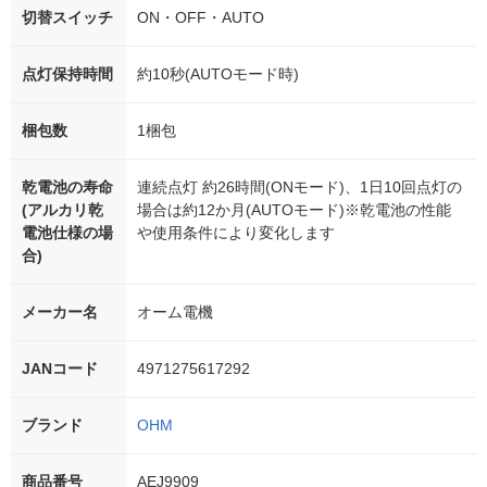
切替スイッチ
ON・OFF・AUTO
点灯保持時間
約10秒(AUTOモード時)
梱包数
1梱包
乾電池の寿命
連続点灯 約26時間(ONモード)、1日10回点灯の
(アルカリ乾
場合は約12か月(AUTOモード)※乾電池の性能
電池仕様の場
や使用条件により変化します
合)
メーカー名
オーム電機
JANコード
4971275617292
ブランド
OHM
商品番号
AEJ9909