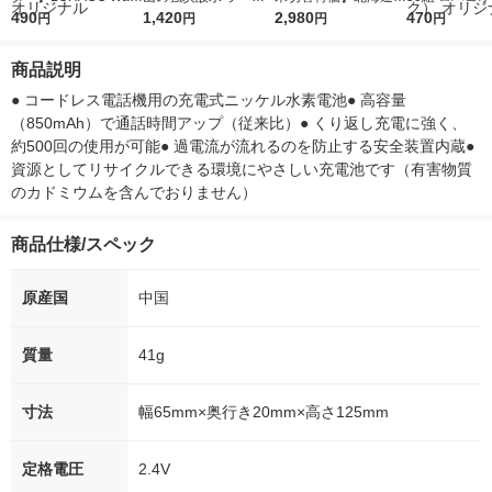
r（ロハコウォータ
490
レス 500ml 1箱（24
1,420
ななつぼし 無洗米 5k
2,980
ルソフトパッ
470
円
円
円
円
ー）2L ラベルレス 1
本入）
g 1袋 令和7年産 米 木
シュ フィオナ
箱（5本入）（イチオ
徳神糧 オリジナル
ナル 1セット
商品説明
シ） オリジナル
個：5個入×2
オリジナル
● コードレス電話機用の充電式ニッケル水素電池● 高容量
（850mAh）で通話時間アップ（従来比）● くり返し充電に強く、
約500回の使用が可能● 過電流が流れるのを防止する安全装置内蔵● 
資源としてリサイクルできる環境にやさしい充電池です（有害物質
のカドミウムを含んでおりません）
商品仕様/スペック
原産国
中国
質量
41g
寸法
幅65mm×奥行き20mm×高さ125mm
定格電圧
2.4V