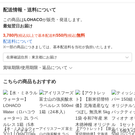
配送情報・送料について
この商品は
LOHACO
が販売・発送します。
最短翌日お届け
3,780
550
無料
円
(税込)以上で基本配送料
円
(税込)
配送料について
※
一部の商品につきましては、基本配送料を当社が負担いたします。
在庫確認住所：東京都にお届け
賞味期限/使用期限・返品について
こちらの商品もおすすめ
【水・ミネラルウォー
アイリスフーズ 富士
【アウトレット】【新
ティッシュペー
ター】LOHACO Wate
山の強炭酸水 ラベル
米切替特価】北海道産
50組 ロハコ