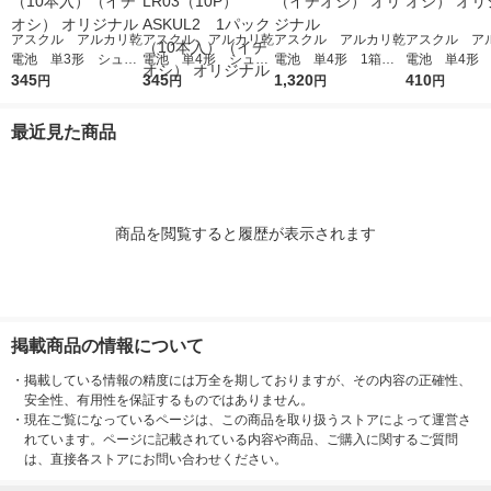
アスクル アルカリ乾
アスクル アルカリ乾
アスクル アルカリ乾
アスクル ア
電池 単3形 シュリ
電池 単4形 シュリ
電池 単4形 1箱（4
電池 単4形 
ンクなしパック 1パ
345
ンクなしパック LR0
345
0本：４本×１０パッ
1,320
（４本入×3パ
410
円
円
円
円
ック（10本入）（イ
3（10P）ASKUL2 1
ク）（イチオシ） オ
（イチオシ） 
チオシ） オリジナル
パック（10本入）
リジナル
ナル
最近見た商品
（イチオシ） オリジ
ナル
商品を閲覧すると履歴が表示されます
掲載商品の情報について
・
掲載している情報の精度には万全を期しておりますが、その内容の正確性、
安全性、有用性を保証するものではありません。
・
現在ご覧になっているページは、この商品を取り扱うストアによって運営さ
れています。ページに記載されている内容や商品、ご購入に関するご質問
は、直接各ストアにお問い合わせください。