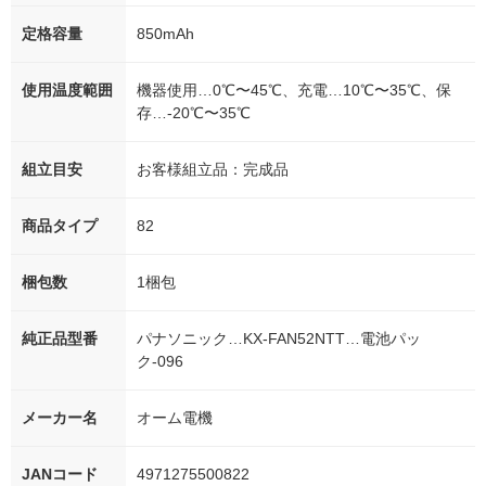
定格容量
850mAh
使用温度範囲
機器使用…0℃〜45℃、充電…10℃〜35℃、保
存…-20℃〜35℃
組立目安
お客様組立品：完成品
商品タイプ
82
梱包数
1梱包
純正品型番
パナソニック…KX-FAN52NTT…電池パッ
ク-096
メーカー名
オーム電機
JANコード
4971275500822