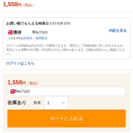
1,558
円
（税込）
お買い物でもらえる特典
最大付与率16%
内訳を見る
5
獲得
%
(70pt)
うち4.5%は
利用先・期間限定
ログイン&全額PayPay支払いで獲得できます。原則として税抜金額に対し付与されます。
表示よりも実際の付与数、付与率が少ない場合があります。詳細は内訳からご確認くださ
い。
ログインはこちら
1,558
円
（税込）
5
%
(70pt)
在庫あり
1
数量
カートに入れる