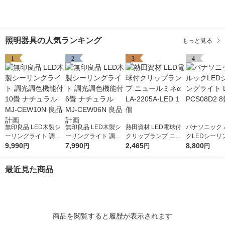
照明器具の人気ランキング
もっと見る
1
2
3
4
無印良品 LED木製シ
無印良品 LED木製シ
熱田資材 LED電球付
パナソニック 
ーリングライト 調光
ーリングライト 調光
クリップランプ ニュ
クLEDシーリ
調色機能付 10畳 ナチ
9,990
調色機能付 6畳 ナチ
7,990
ールミネα LA-2205A-
2,465
ト LE-PCS08
8,800
円
円
円
円
ュラル MJ-CEW10N
ュラル MJ-CEW06N
LED 1個
1台
良品計画
良品計画
最近見た商品
商品を閲覧すると履歴が表示されます