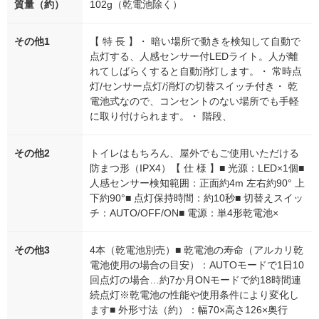
質量（約）
102g（乾電池除く）
その他1
【 特 長 】・ 暗い場所で動きを検知して自動で
点灯する、人感センサー付LEDライト。人が離
れてしばらくすると自動消灯します。・ 常時点
灯/センサー点灯/消灯の切替スイッチ付き・ 乾
電池式なので、コンセントのない場所でも手軽
に取り付けられます。・ 階段、
その他2
トイレはもちろん、屋外でもご使用いただける
防まつ形（IPX4）【 仕 様 】■ 光源：LED×1個■
人感センサー検知範囲：正面約4m 左右約90° 上
下約90°■ 点灯保持時間：約10秒■ 切替えスイッ
チ：AUTO/OFF/ON■ 電源：単4形乾電池×
その他3
4本（乾電池別売）■ 乾電池の寿命（アルカリ乾
電池使用の場合の目安）：AUTOモードで1日10
回点灯の場合…約7か月ONモードで約18時間連
続点灯※乾電池の性能や使用条件により変化し
ます■ 外形寸法（約）：幅70×高さ126×奥行