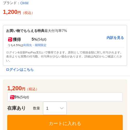
ブランド：
OHM
1,200
円
（税込）
お買い物でもらえる特典
最大付与率7%
内訳を見る
5
獲得
%
(54pt)
うち4.5%は
利用先・期間限定
ログイン&全額PayPay支払いで獲得できます。原則として税抜金額に対し付与されます。
表示よりも実際の付与数、付与率が少ない場合があります。詳細は内訳からご確認くださ
い。
ログインはこちら
1,200
円
（税込）
5
%
(54pt)
在庫あり
1
数量
カートに入れる