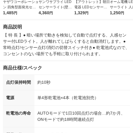
ヤザワコーポレーショ
サンワサプライ LED
【アウトレット】朝日
オーム電機 L
ン 四角型面発光セン
センサーライト(壁コ
電器 LEDセンサー付
サーライト 人
サーライト NCSMC8
1,485
ンセント用) USB-LED
4,360
きライト PM-LF006PI
1,329
センサー 06-1
1,250
円
円
円
円
7 1個
01N 1個
R(W) 1個
商品説明
【 特 長 】● 暗い場所で動きを検知して自動で点灯する、人感セン
サー付LEDライト。人が離れてしばらくすると自動消灯します。● 
常時点灯/センサー点灯/消灯の切替スイッチ付き● 乾電池式なので、
コンセントのない場所でも手軽に取り付けられます。
商品仕様/スペック
点灯保持時間
約10秒
電源
単4形乾電池×4本（乾電池別売）
乾電池の寿命
AUTOモードで1日10回点灯の場合…約7か月、
ONモードで約18時間連続点灯