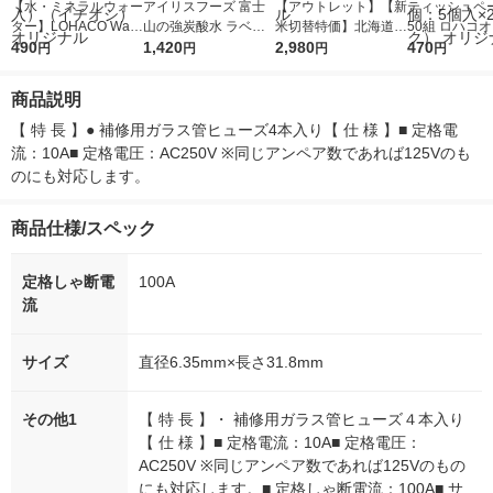
【水・ミネラルウォー
アイリスフーズ 富士
【アウトレット】【新
ティッシュペー
ター】LOHACO Wate
山の強炭酸水 ラベル
米切替特価】北海道産
50組 ロハコ
r（ロハコウォータ
490
レス 500ml 1箱（24
1,420
ななつぼし 無洗米 5k
2,980
ルソフトパッ
470
円
円
円
円
ー）2L ラベルレス 1
本入）
g 1袋 令和7年産 米 木
シュ フィオナ
箱（5本入）（イチオ
徳神糧 オリジナル
ナル 1セット
商品説明
シ） オリジナル
個：5個入×2
オリジナル
【 特 長 】● 補修用ガラス管ヒューズ4本入り【 仕 様 】■ 定格電
流：10A■ 定格電圧：AC250V ※同じアンペア数であれば125Vのも
のにも対応します。
商品仕様/スペック
定格しゃ断電
100A
流
サイズ
直径6.35mm×長さ31.8mm
その他1
【 特 長 】・ 補修用ガラス管ヒューズ４本入り
【 仕 様 】■ 定格電流：10A■ 定格電圧：
AC250V ※同じアンペア数であれば125Vのもの
にも対応します。■ 定格しゃ断電流：100A■ サ