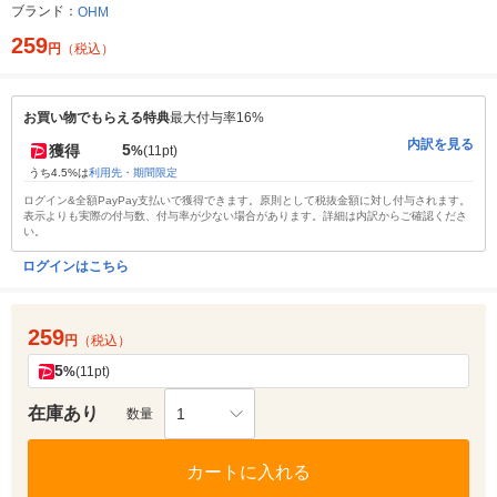
ブランド：
OHM
259
円
（税込）
お買い物でもらえる特典
最大付与率16%
内訳を見る
5
獲得
%
(11pt)
うち4.5%は
利用先・期間限定
ログイン&全額PayPay支払いで獲得できます。原則として税抜金額に対し付与されます。
表示よりも実際の付与数、付与率が少ない場合があります。詳細は内訳からご確認くださ
い。
ログインはこちら
259
円
（税込）
5
%
(11pt)
在庫あり
1
数量
カートに入れる