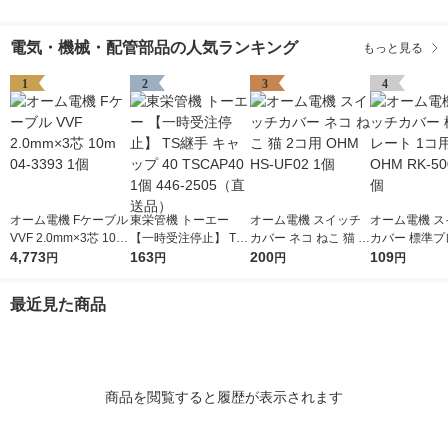
電気・機械・配管部品の人気ランキング
もっと見る
1
2
3
4
オーム電機 Fケーブル
東栄管機 トーエー
オーム電機 スイッチ
オーム電機 ス
VVF 2.0mm×3芯 10m
【一時受注停止】 TS
カバー ネコ ねこ 猫 2
カバー 標準プ
04-3393 1個
4,773
継手 キャップ 40 TSC
163
コ用 OHM HS-UF02 1
200
1コ用 白 OHM 
109
円
円
円
円
AP40 1個 446-2505
個
01-Z 1個
（直送品）
最近見た商品
商品を閲覧すると履歴が表示されます