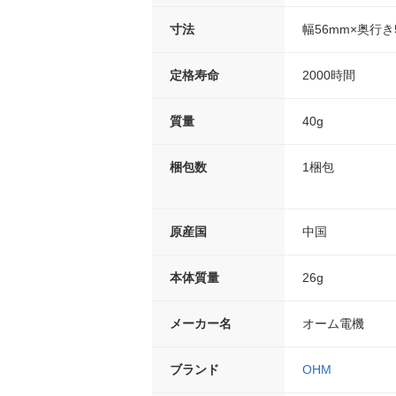
寸法
幅56mm×奥行き
定格寿命
2000時間
質量
40g
梱包数
1梱包
原産国
中国
本体質量
26g
メーカー名
オーム電機
ブランド
OHM