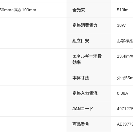
56mm×高さ100mm
全光束
510lm
定格消費電力
38W
組立目安
お客様
エネルギー消費
13.4lm/
効率
本体寸法
外径55
定格入力電流
0.38A
JANコード
497127
商品番号
AEJ977