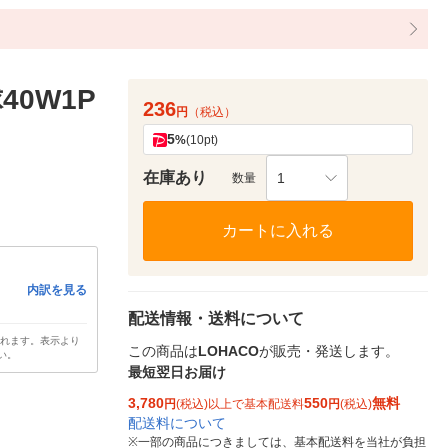
0W1P
236
円
（税込）
5
%
(10pt)
在庫あり
1
数量
カートに入れる
内訳を見る
配送情報・送料について
されます。表示より
この商品は
LOHACO
が販売・発送します。
い。
最短翌日お届け
3,780
550
無料
円
(税込)以上で基本配送料
円
(税込)
配送料について
※
一部の商品につきましては、基本配送料を当社が負担