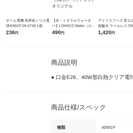
オーム電機 長寿命シリカ電
【水・ミネラルウォータ
アイリスフーズ 富士
球40W1P 06-4748 1個
ー】LOHACO Water（ロハ
炭酸水 ラベルレス 500
コウォーター）2L ラベルレ
箱（24本入）
236
490
1,420
円
円
円
ス 1箱（5本入）（イチオ
シ） オリジナル
商品説明
● 口金E26、40W形白熱クリア
商品仕様/スペック
種類
40W1P