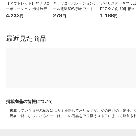
【アウトレット】ヤザワコ
ヤザワコーポレーション ボ
アイリスオーヤマ LE
ーポレーション 海外旅行用
ール電球60W形ホワイト G
E17 全方向 60形相当
変圧器130V240V38W コー
W100V57W70 1個
2個セット LDA6L-G-E
4,233
278
1,188
円
円
円
ド付き HTDC130240V38W
6T102P 1箱(2個入)
1個
最近見た商品
掲載商品の情報について
・
掲載している情報の精度には万全を期しておりますが、その内容の正確性、
・
現在ご覧になっているページは、この商品を取り扱うストアによって運営さ