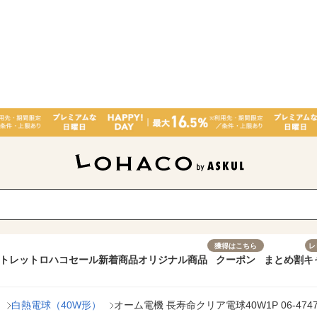
獲得はこちら
レ
トレット
ロハコセール
新着商品
オリジナル商品
クーポン
まとめ割
キ
白熱電球（40W形）
オーム電機 長寿命クリア電球40W1P 06-4747