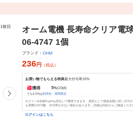
オーム電機 長寿命クリア電球4
06-4747 1個
ブランド：
OHM
236
円
（税込）
お買い物でもらえる特典
最大付与率16%
5
獲得
%
(10pt)
うち4.5%は
利用先・期間限定
ログイン&全額PayPay支払いで獲得できます。原則として税抜金額に対し付与
も実際の付与数、付与率が少ない場合があります。詳細は内訳からご確認くださ
ログインはこちら