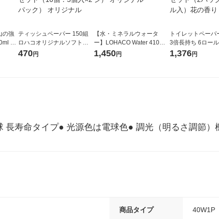
山の強
ティッシュペーパー 150組
【水・ミネラルウォータ
トイレットペーパ
ml 1
ロハコオリジナルソフトパ
ー】LOHACO Water 410ml
3倍長持ち 6ロール 75m 再
ックティッシュ フィオナ オ
1箱（20本入）ラベルレス
紙配合 スコッテ
470
1,450
1,376
円
円
円
リジナル 1セット（10個：
（イチオシ） オリジナル
パック 1セット（2
5個入×2パック） オリジナ
ロール入）花の香
ル
電球 長寿命タイプ● 光源色は電球色● 調光（明るさ調節
商品タイプ
40W1P