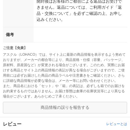
開封後はお客様のご都合による返品はお受けで
きません。返品については、ご利用ガイド「返
品・交換について」を必ずご確認の上、お申し
込みください。
備考
ご注意【免責】
アスクル（LOHACO）では、サイト上に最新の商品情報を表示するよう努めて
おりますが、メーカーの都合等により、商品規格・仕様（容量、パッケージ、
原材料、原産国など）が変更される場合がございます。このため、実際にお届
けする商品とサイト上の商品情報の表記が異なる場合がございますので、ご使
用前には必ずお届けした商品の商品ラベルや注意書きをご確認ください。さら
に詳細な商品情報が必要な場合は、メーカー等にお問い合わせください。
また、商品名における「セット」や「箱」の表記は、必ずしも箱でのお届けを
お約束するものではありません。お届け形態は倉庫の在庫状況等により異なる
場合がございます。あらかじめご了承ください。
商品情報の誤りを報告する
レビュー
レビューとは