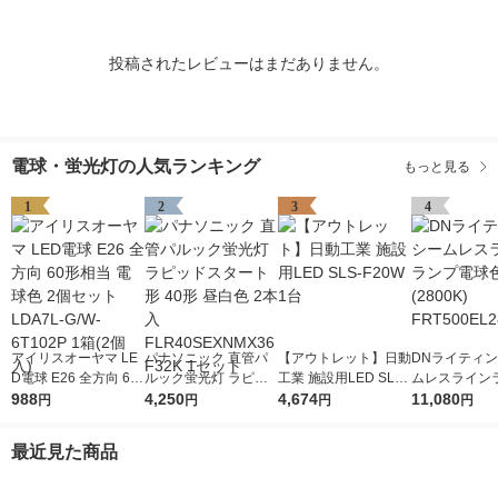
投稿されたレビューはまだありません。
電球・蛍光灯の人気ランキング
もっと見る
1
2
3
4
アイリスオーヤマ LE
パナソニック 直管パ
【アウトレット】日動
DNライティン
D電球 E26 全方向 60
ルック蛍光灯 ラピッ
工業 施設用LED SLS-
ムレスライン
形相当 電球色 2個セ
988
ドスタート形 40形 昼
4,250
F20W 1台
4,674
球色(2800K) 
11,080
円
円
円
円
ット LDA7L-G/W-6T1
白色 2本入 FLR40SE
EL28 1本
02P 1箱(2個入)
XNMX36F32K 1セッ
最近見た商品
ト