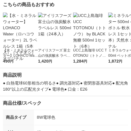
こちらの商品もおすすめ
【水・ミネラルウォー
アイリスフーズ 富士
UCC上島珈琲 UCC T
ミネラルウォー
ター】LOHACO Wate
山の強炭酸水 ラベル
OTONOU（トトノ
00ml ペット
r（ロハコウォータ
490
レス 500ml 1箱（24
1,420
ウ） by BLACK無糖 5
1,284
水 ラベルレス
1,872
円
円
円
円
ー）2L ラベルレス 1
本入）
00ml 1セット（6本）
ト（48本）天
箱（5本入）（イチオ
リジナル
商品説明
シ） オリジナル
● 白熱電球60形相当の明るさ● 調光器対応● 密閉形器具対応● 配光角
180°以上の広配光タイプ● 電球色● 口金：E26
商品仕様/スペック
商品タイプ
8W電球色