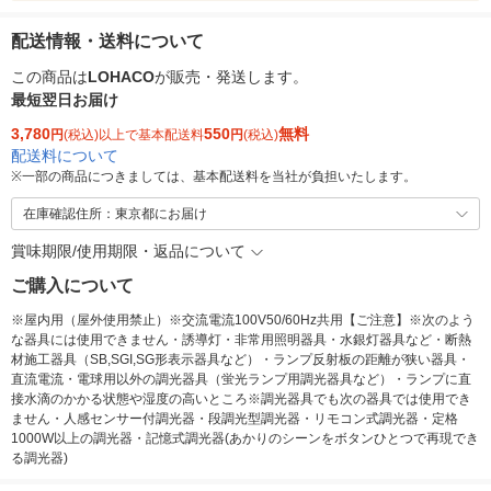
配送情報・送料について
この商品は
LOHACO
が販売・発送します。
最短翌日お届け
3,780
550
無料
円
(税込)以上で基本配送料
円
(税込)
配送料について
※
一部の商品につきましては、基本配送料を当社が負担いたします。
在庫確認住所：東京都にお届け
賞味期限/使用期限・返品について
ご購入について
※屋内用（屋外使用禁止）※交流電流100V50/60Hz共用【ご注意】※次のよう
な器具には使用できません・誘導灯・非常用照明器具・水銀灯器具など・断熱
材施工器具（SB,SGI,SG形表示器具など）・ランプ反射板の距離が狭い器具・
直流電流・電球用以外の調光器具（蛍光ランプ用調光器具など）・ランプに直
接水滴のかかる状態や湿度の高いところ※調光器具でも次の器具では使用でき
ません・人感センサー付調光器・段調光型調光器・リモコン式調光器・定格
1000W以上の調光器・記憶式調光器(あかりのシーンをボタンひとつで再現でき
る調光器)