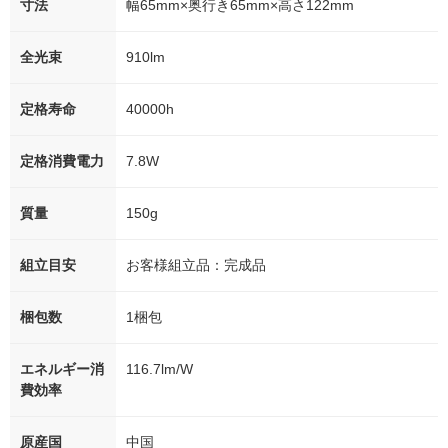
寸法
幅65mm×奥行き65mm×高さ122mm
全光束
910lm
定格寿命
40000h
定格消費電力
7.8W
質量
150g
組立目安
お客様組立品：完成品
梱包数
1梱包
エネルギー消
116.7lm/W
費効率
原産国
中国