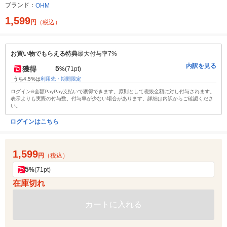
ブランド：
OHM
1,599
円
（税込）
お買い物でもらえる特典
最大付与率7%
内訳を見る
5
獲得
%
(71pt)
うち4.5%は
利用先・期間限定
ログイン&全額PayPay支払いで獲得できます。原則として税抜金額に対し付与されます。
表示よりも実際の付与数、付与率が少ない場合があります。詳細は内訳からご確認くださ
い。
ログインはこちら
1,599
円
（税込）
5
%
(71pt)
在庫切れ
カートに入れる