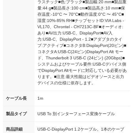
ラスチック■色:ブラック■製品幅:20 mm■製品重
量:44 g■製品長さ:100 cm■製品高さ:10 mm■保
存温度:-10°C 〜 70°C■動作温度:0°C 〜 45°C■
湿度:10%-85% RH■チップセットID:VIA Labs -
VL170、Chrontel - CH7213C-BF■オーディオ:
あり■AV出力:USB-C、DisplayPort■AV入
力:USB-C、DisplayPort - 1.2■アダプタのタイ
プ:アクティブ■コネクタB:DisplayPort(20ピン)■
コネクタA:USB-C(24ピン)DisplayPort Alt モー
ド、Thunderbolt 3 USB-C (24ピン) (20Gbps)■
システムおよびケーブル要件:USB-Cデバイス側
でDisplayPort Altモードに対応している必要があ
ります。■注意:最大性能はビデオソースと出力
デバイスの仕様に依存します。
ケーブル長
1m
製品タイプ
USB To 別インターフェース変換ケーブル
商品詳細
USB-C-DisplayPort 1.2ケーブル。1本のケーブ