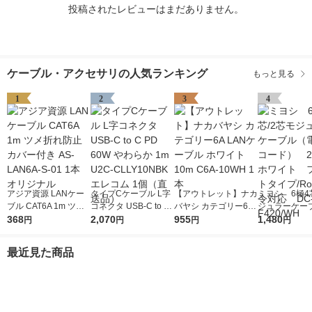
投稿されたレビューはまだありません。
ケーブル・アクセサリの人気ランキング
もっと見る
1
2
3
4
アジア資源 LANケー
タイプCケーブル L字
【アウトレット】ナカ
ミヨシ 6極4
ブル CAT6A 1m ツメ
コネクタ USB-C to C
バヤシ カテゴリー6A
ジュラーケー
折れ防止カバー付き A
368
PD 60W やわらか 1m
2,070
LANケーブル ホワイ
955
話機コード）
1,480
円
円
円
円
S-LAN6A-S-01 1本 オ
U2C-CLLY10NBK エ
ト 10m C6A-10WH 1
ホワイト フ
リジナル
レコム 1個（直送品）
本
イプ/RoHS
最近見た商品
DC-F420/WH