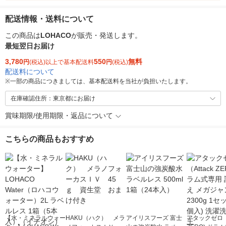
配送情報・送料について
この商品は
LOHACO
が販売・発送します。
最短翌日お届け
3,780
550
無料
円
(税込)以上で基本配送料
円
(税込)
配送料について
※
一部の商品につきましては、基本配送料を当社が負担いたします。
在庫確認住所：東京都にお届け
賞味期限/使用期限・返品について
こちらの商品もおすすめ
【水・ミネラルウォー
HAKU（ハク） メラ
アイリスフーズ 富士
アタックゼロ（A