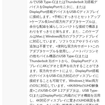
ルでUSB Type-C(またはThunderbolt 3)搭載デ
バイスをDisplayPortモニタに、または
DisplayPort搭載デバイスをUSB-Cディスプレイ
に接続します。<手軽にすっきりとセットアップ
>ケーブル長1mの双方向アダプタケーブルは、
余分な配線を減らしコンパクトな接続で機器ま
わりをすっきりと保ちます。また、このケーブ
ルはMacとWindows両方のプラグアンドプレイ
に対応しています。ソフトウエアやドライバの
追加は不要です。<便利な双方向サポート>この
アダプタケーブルを使用し、ノートパソコンそ
の他モバイル機器のUSB Type-C(または
Thunderbolt 3)ポートから、DisplayPortディス
プレイに4Kビデオと音声を出力することができ
ます。双方向サポートにより、DisplayPort搭載
のデバイスをUSB-C出力対応のディスプレイに
接続することも可能です。WindowsとMac両方
のOSに対応しています。<4K/60HzのUHD解像
度>このUSB-C-DP 1.2アダプタは、USB Type-
C(またはDisplayPort)に内蔵のビデオ機能を活用
し、4K対応ディスプレイに驚きのUHD画質を表