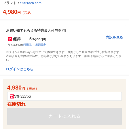
ブランド：
StarTech.com
4,980
円
（税込）
お買い物でもらえる特典
最大付与率7%
内訳を見る
5
獲得
%
(227pt)
うち4.5%は
利用先・期間限定
ログイン&全額PayPay支払いで獲得できます。原則として税抜金額に対し付与されます。
表示よりも実際の付与数、付与率が少ない場合があります。詳細は内訳からご確認くださ
い。
ログインはこちら
4,980
円
（税込）
5
%
(227pt)
在庫切れ
カートに入れる