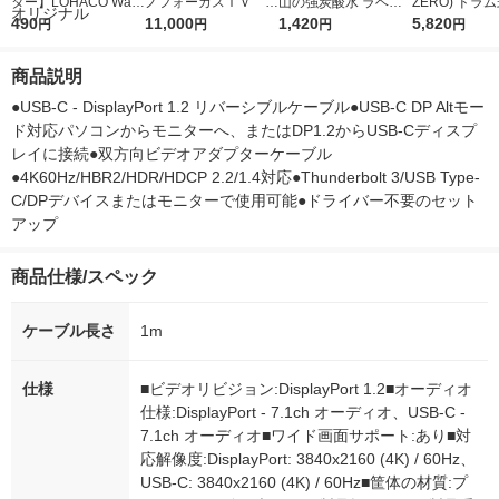
ター】LOHACO Wate
ノフォーカスＩＶ 4
山の強炭酸水 ラベル
ZERO) ドラ
r（ロハコウォータ
490
5ｇ 資生堂 おまけ
11,000
レス 500ml 1箱（24
1,420
詰め替え メガ
5,820
円
円
円
円
ー）2L ラベルレス 1
付き
本入）
ボ 2300g 1
箱（5本入）（イチオ
個入) 洗濯洗剤
商品説明
シ） オリジナル
●USB-C - DisplayPort 1.2 リバーシブルケーブル●USB-C DP Altモー
ド対応パソコンからモニターへ、またはDP1.2からUSB-Cディスプ
レイに接続●双方向ビデオアダプターケーブル
●4K60Hz/HBR2/HDR/HDCP 2.2/1.4対応●Thunderbolt 3/USB Type-
C/DPデバイスまたはモニターで使用可能●ドライバー不要のセット
アップ
商品仕様/スペック
ケーブル長さ
1m
仕様
■ビデオリビジョン:DisplayPort 1.2■オーディオ
仕様:DisplayPort - 7.1ch オーディオ、USB-C -
7.1ch オーディオ■ワイド画面サポート:あり■対
応解像度:DisplayPort: 3840x2160 (4K) / 60Hz、
USB-C: 3840x2160 (4K) / 60Hz■筐体の材質:プ