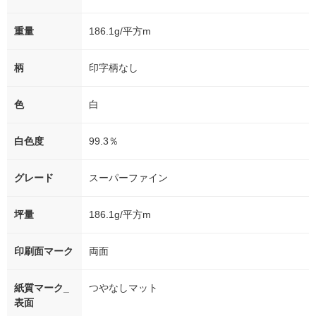
重量
186.1g/平方m
柄
印字柄なし
色
白
白色度
99.3％
グレード
スーパーファイン
坪量
186.1g/平方m
印刷面マーク
両面
紙質マーク_
つやなしマット
表面