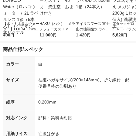
【水・ミネラルウォー
HAKU（ハク） メラ
アイリスフーズ 富士
アタックゼロ（A
ター】LOHACO Wate
ノフォーカスＩＶ 4
山の強炭酸水 ラベル
ZERO) ドラ
r（ロハコウォータ
490
5ｇ 資生堂 おまけ
11,000
レス 500ml 1箱（24
1,420
詰め替え メガ
5,820
円
円
円
円
ー）2L ラベルレス 1
付き
本入）
ボ 2300g 1
箱（5本入）（イチオ
個入) 洗濯洗剤
商品仕様/スペック
シ） オリジナル
カラー
白
サイズ
往復ハガキサイズ(200×148mm)、折り線付・郵
便番号枠の印刷あり
紙厚
0.209mm
対応インク
顔料・染料両対応
用紙サイズ
往復はがき