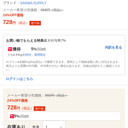
ブランド：
SANWA SUPPLY
メーカー希望小売価格：
968円（税込）
24%OFF価格
728
円
（税込）
セール
お買い物でもらえる特典
最大付与率7%
内訳を見る
5
獲得
%
(32pt)
うち4.5%は
利用先・期間限定
ログイン&全額PayPay支払いで獲得できます。原則として税抜金額に対し付与されます。
表示よりも実際の付与数、付与率が少ない場合があります。詳細は内訳からご確認くださ
い。
ログインはこちら
メーカー希望小売価格：
968円（税込）
24%OFF価格
728
円
（税込）
セール
5
%
(32pt)
在庫あり
1
数量