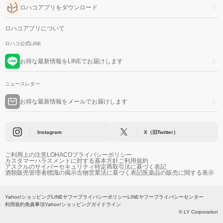
ロハコアプリをダウンロード
ロハコアプリについて
ロハコ公式LINE
お得な最新情報をLINEでお届けします
ニュースレター
お得な最新情報をメールでお届けします
Instagram
X（旧Twitter）
ご利用上の注意
LOHACOプライバシーポリシー
カスタマーハラスメントに対する基本方針
ご利用規約
アスクルのサイバーセキュリティ
特定商取引法に基づく表記
酒類販売管理者標識の掲示
古物営業法に基づく表記
医薬品の販売に関する表示
Yahoo!ショッピング
LINEヤフープライバシーポリシー
LINEヤフープライバシーセンター
利用規約
免責事項
Yahoo!ショッピングガイドライン
© LY Corporation