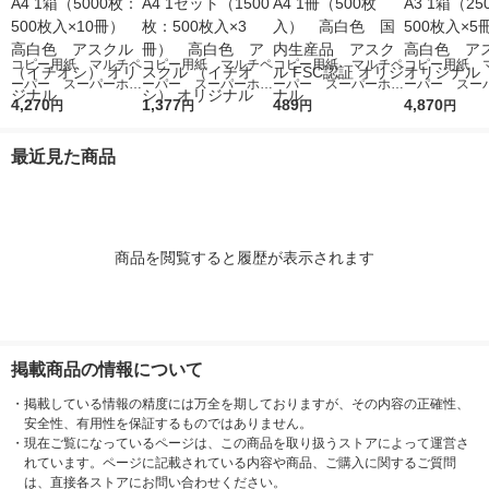
コピー用紙 マルチペ
コピー用紙 マルチペ
コピー用紙 マルチペ
コピー用紙 
ーパー スーパーホワ
ーパー スーパーホワ
ーパー スーパーホワ
ーパー スー
イト+ A4 1箱（5000
4,270
イト+ A4 1セット
1,377
イトJ A4 1冊（500
489
イト+ A3 1箱
4,870
円
円
円
円
枚：500枚入×10冊）
（1500枚：500枚入×
枚入） 高白色 国内
枚：500枚入
高白色 アスクル
3冊） 高白色 アス
生産品 アスクル FS
高白色 アスク
最近見た商品
（イチオシ） オリジ
クル （イチオシ） オ
C認証 オリジナル
リジナル
ナル
リジナル
商品を閲覧すると履歴が表示されます
掲載商品の情報について
・
掲載している情報の精度には万全を期しておりますが、その内容の正確性、
安全性、有用性を保証するものではありません。
・
現在ご覧になっているページは、この商品を取り扱うストアによって運営さ
れています。ページに記載されている内容や商品、ご購入に関するご質問
は、直接各ストアにお問い合わせください。