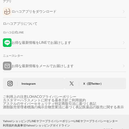
アプリ
ロハコアプリをダウンロード
ロハコアプリについて
ロハコ公式LINE
お得な最新情報をLINEでお届けします
ニュースレター
お得な最新情報をメールでお届けします
Instagram
X（旧Twitter）
ご利用上の注意
LOHACOプライバシーポリシー
カスタマーハラスメントに対する基本方針
ご利用規約
アスクルのサイバーセキュリティ
特定商取引法に基づく表記
酒類販売管理者標識の掲示
古物営業法に基づく表記
医薬品の販売に関する表示
Yahoo!ショッピング
LINEヤフープライバシーポリシー
LINEヤフープライバシーセンター
利用規約
免責事項
Yahoo!ショッピングガイドライン