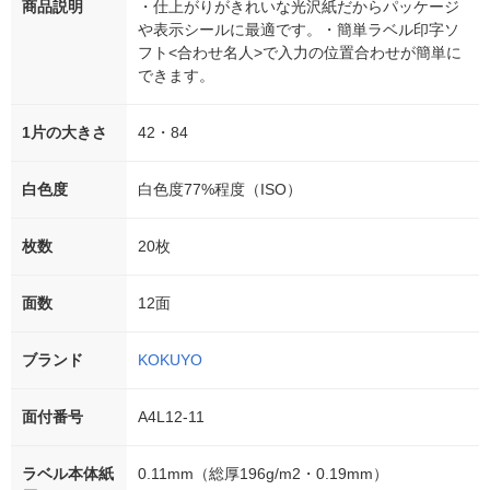
商品説明
・仕上がりがきれいな光沢紙だからパッケージ
や表示シールに最適です。・簡単ラベル印字ソ
フト<合わせ名人>で入力の位置合わせが簡単に
できます。
1片の大きさ
42・84
白色度
白色度77%程度（ISO）
枚数
20枚
面数
12面
ブランド
KOKUYO
面付番号
A4L12-11
ラベル本体紙
0.11mm（総厚196g/m2・0.19mm）