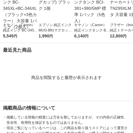
キヤノン（Canon）
エプソン 純正インク
キヤノン（Canon）
ブラザー（brot
純正インク BC-345XL
MUG-BK(マグカップ)
純正インクタンク BCI
純正トナーカ
+BC-346XL （ブラッ
5,545
ブラック 1個
1,990
-381+380/5MP 標準 1
6,140
ジ TN299XL
12,800
円
円
円
円
ク+3色カラー） 大容
パック（5色入）
タ 大容量 1個
量 1パック（2個入）
最近見た商品
商品を閲覧すると履歴が表示されます
掲載商品の情報について
・
掲載している情報の精度には万全を期しておりますが、その内容の正確性、
安全性、有用性を保証するものではありません。
・
現在ご覧になっているページは、この商品を取り扱うストアによって運営さ