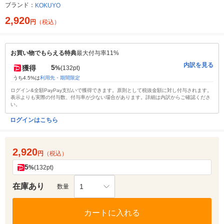
ブランド：
KOKUYO
2,920
円
（税込）
お買い物でもらえる特典
最大付与率11%
内訳を見る
5
獲得
%
(132pt)
うち4.5%は
利用先・期間限定
ログイン&全額PayPay支払いで獲得できます。原則として税抜金額に対し付与されます。
表示よりも実際の付与数、付与率が少ない場合があります。詳細は内訳からご確認くださ
い。
ログインはこちら
2,920
円
（税込）
5
%
(132pt)
在庫あり
1
数量
カートに入れる