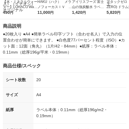
【水・ミネラルウォー
HAKU（ハク） メラ
アイリスフーズ 富士
アタックゼロ（A
ター】LOHACO Wate
ノフォーカスＩＶ 4
山の強炭酸水 ラベル
ZERO) ドラ
r（ロハコウォータ
490
5ｇ 資生堂 おまけ
11,000
レス 500ml 1箱（24
1,420
詰め替え メガ
5,820
円
円
円
円
ー）2L ラベルレス 1
付き
本入）
ボ 2300g 1
箱（5本入）（イチオ
個入) 洗濯洗剤
商品説明
シ） オリジナル
●20枚入り ●A4 ●簡単ラベル印字ソフト（合わせ名人）で入力の位
置合わせが簡単にできます。 ●白色度77パーセント程度（ISO）●カ
ット面：12面（角丸）（1片/42・84mm）●紙厚：ラベル本体：
0.11mm（総厚196g/平米・0.19mm）
商品仕様/スペック
シート枚数
20
サイズ
A4
紙厚
ラベル本体：0.11mm（総厚196g/m2・
0.19mm）