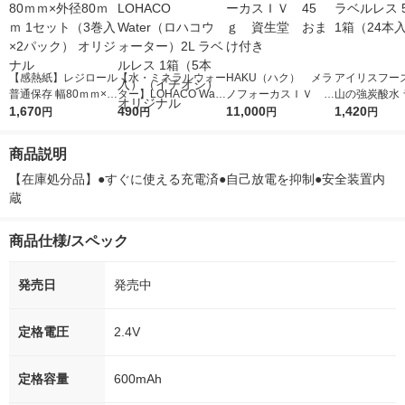
【感熱紙】レジロール
【水・ミネラルウォー
HAKU（ハク） メラ
アイリスフーズ
普通保存 幅80ｍｍ×外
ター】LOHACO Wate
ノフォーカスＩＶ 4
山の強炭酸水 
径80ｍｍ 1セット（3
1,670
r（ロハコウォータ
490
5ｇ 資生堂 おまけ
11,000
レス 500ml 1
1,420
円
円
円
円
巻入×2パック） オリ
ー）2L ラベルレス 1
付き
本入）
ジナル
箱（5本入）（イチオ
商品説明
シ） オリジナル
【在庫処分品】●すぐに使える充電済●自己放電を抑制●安全装置内
蔵
商品仕様/スペック
発売日
発売中
定格電圧
2.4V
定格容量
600mAh