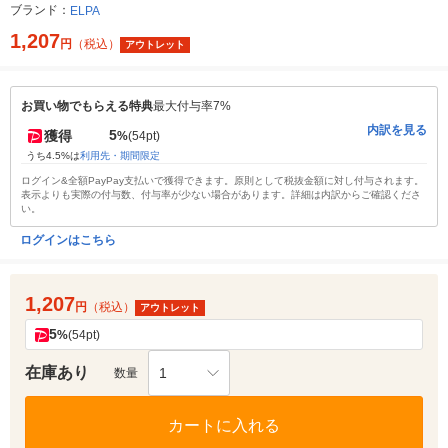
ブランド：
ELPA
1,207
円
（税込）
アウトレット
お買い物でもらえる特典
最大付与率7%
内訳を見る
5
獲得
%
(54pt)
うち4.5%は
利用先・期間限定
ログイン&全額PayPay支払いで獲得できます。原則として税抜金額に対し付与されます。
表示よりも実際の付与数、付与率が少ない場合があります。詳細は内訳からご確認くださ
い。
ログインはこちら
1,207
円
（税込）
アウトレット
5
%
(54pt)
在庫あり
1
数量
カートに入れる