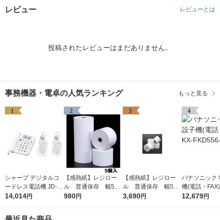
レビュー
レビューとは
投稿されたレビューはまだありません。
事務機器・電卓の人気ランキング
もっと見る
1
2
3
4
シャープ デジタルコ
【感熱紙】レジロー
【感熱紙】レジロー
パナソニック 
ードレス電話機 JD-G
ル 普通保存 幅58
ル 普通保存 幅58
機(電話・FAX) 
33-CW 1台
14,014
ｍｍ×外径80ｍｍ 1
980
ｍｍ×外径80ｍｍ 1
3,690
D556-W 1台
12,679
円
円
円
円
パック（5巻入） オリ
箱（20巻入） オリジ
ジナル
ナル
最近見た商品