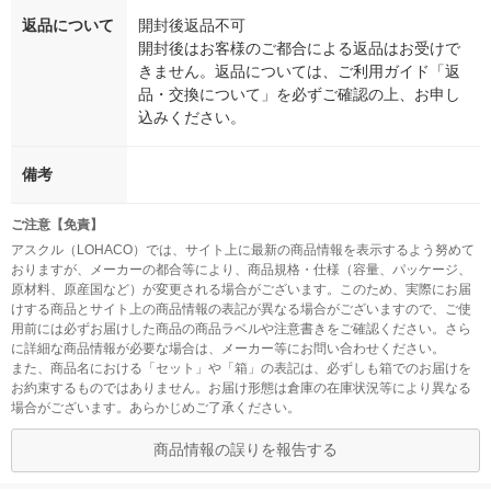
返品について
開封後返品不可
開封後はお客様のご都合による返品はお受けで
きません。返品については、ご利用ガイド「返
品・交換について」を必ずご確認の上、お申し
込みください。
備考
ご注意【免責】
アスクル（LOHACO）では、サイト上に最新の商品情報を表示するよう努めて
おりますが、メーカーの都合等により、商品規格・仕様（容量、パッケージ、
原材料、原産国など）が変更される場合がございます。このため、実際にお届
けする商品とサイト上の商品情報の表記が異なる場合がございますので、ご使
用前には必ずお届けした商品の商品ラベルや注意書きをご確認ください。さら
に詳細な商品情報が必要な場合は、メーカー等にお問い合わせください。
また、商品名における「セット」や「箱」の表記は、必ずしも箱でのお届けを
お約束するものではありません。お届け形態は倉庫の在庫状況等により異なる
場合がございます。あらかじめご了承ください。
商品情報の誤りを報告する