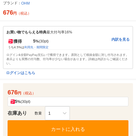
ブランド：
OHM
676
円
（税込）
お買い物でもらえる特典
最大付与率16%
内訳を見る
5
獲得
%
(30pt)
うち4.5%は
利用先・期間限定
ログイン&全額PayPay支払いで獲得できます。原則として税抜金額に対し付与されます。
表示よりも実際の付与数、付与率が少ない場合があります。詳細は内訳からご確認くださ
い。
ログインはこちら
676
円
（税込）
5
%
(30pt)
在庫あり
1
数量
カートに入れる