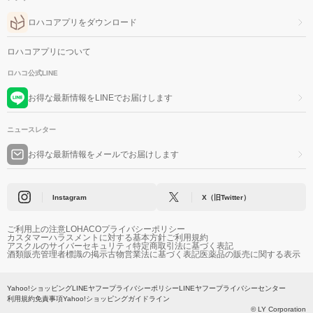
ロハコアプリをダウンロード
ロハコアプリについて
ロハコ公式LINE
お得な最新情報をLINEでお届けします
ニュースレター
お得な最新情報をメールでお届けします
Instagram
X（旧Twitter）
ご利用上の注意
LOHACOプライバシーポリシー
カスタマーハラスメントに対する基本方針
ご利用規約
アスクルのサイバーセキュリティ
特定商取引法に基づく表記
酒類販売管理者標識の掲示
古物営業法に基づく表記
医薬品の販売に関する表示
Yahoo!ショッピング
LINEヤフープライバシーポリシー
LINEヤフープライバシーセンター
利用規約
免責事項
Yahoo!ショッピングガイドライン
© LY Corporation