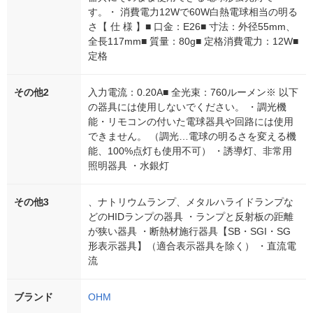
す。・ 消費電力12Wで60W白熱電球相当の明る
さ【 仕 様 】■ 口金：E26■ 寸法：外径55mm、
全長117mm■ 質量：80g■ 定格消費電力：12W■
定格
その他2
入力電流：0.20A■ 全光束：760ルーメン※ 以下
の器具には使用しないでください。 ・調光機
能・リモコンの付いた電球器具や回路には使用
できません。 （調光…電球の明るさを変える機
能、100%点灯も使用不可） ・誘導灯、非常用
照明器具 ・水銀灯
その他3
、ナトリウムランプ、メタルハライドランプな
どのHIDランプの器具 ・ランプと反射板の距離
が狭い器具 ・断熱材施行器具【SB・SGI・SG
形表示器具】（適合表示器具を除く） ・直流電
流
ブランド
OHM