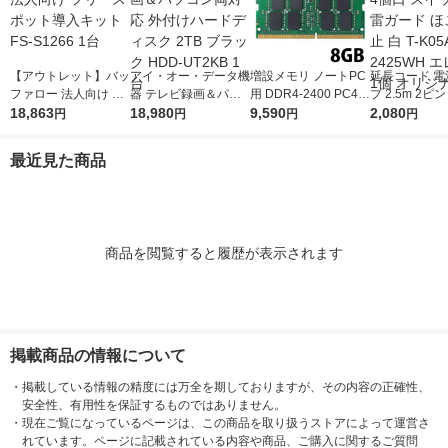
【アウトレット】バッ
アイ・オー・データ機
増設メモリ ノートPC
延長コード 電
ファロー 法人向け フ
器 テレビ録画＆パソ
用 DDR4-2400 PC4-1
プ 2.5m 2ピ
リースポット導入キッ
18,863
コン両対応 外付けハ
18,980
9200 8GB S.O.DIMM
9,590
スイッチ付 雷
2,080
円
円
円
円
ト FS-S1266 1台
ードディスク 2TB ブ
エレコム 1個
ほこり防止 白 T
ラック HDD-UT2KB 1
-2425WH エ
最近見た商品
台
個 オリジナル
商品を閲覧すると履歴が表示されます
掲載商品の情報について
・
掲載している情報の精度には万全を期しておりますが、その内容の正確性、
安全性、有用性を保証するものではありません。
・
現在ご覧になっているページは、この商品を取り扱うストアによって運営さ
れています。ページに記載されている内容や商品、ご購入に関するご質問