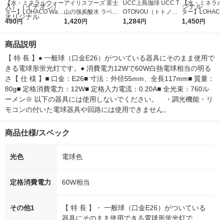
【水・ミネラルウォー
アイリスフーズ 富士
UCC上島珈琲 UCC T
【水・ミネラ
ター】LOHACO Wate
山の強炭酸水 ラベル
OTONOU（トトノ
ター】LOHACO
r（ロハコウォータ
490
レス 500ml 1箱（24
1,420
ウ） by BLACK無糖 5
1,284
r 410ml 1箱
1,450
円
円
円
円
ー）2L ラベルレス 1
本入）
00ml 1セット（6本）
入）ラベルレ
箱（5本入）（イチオ
オシ） オリジ
商品説明
シ） オリジナル
【 特 長 】● 一般球（口金E26）がついている器具にそのまま使用で
きる電球形蛍光灯です。● 消費電力12Wで60W白熱電球相当の明る
さ【 仕 様 】■ 口金：E26■ 寸法：外径55mm、全長117mm■ 質量：
80g■ 定格消費電力：12W■ 定格入力電流：0.20A■ 全光束：760ル
ーメン※ 以下の器具には使用しないでください。　・調光機能・リ
モコンの付いた電球器具や回路には使用できません。
商品仕様/スペック
光色
電球色
定格消費電力
60W相当
その他1
【 特 長 】・ 一般球（口金E26）がついている
器具にそのまま使用できる電球形蛍光灯で