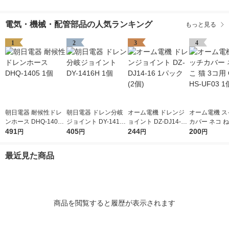
電気・機械・配管部品の人気ランキング
もっと見る
1
2
3
4
朝日電器 耐候性ドレ
朝日電器 ドレン分岐
オーム電機 ドレンジ
オーム電機 ス
ンホース DHQ-1405 1
ジョイント DY-1416H
ョイント DZ-DJ14-16
カバー ネコ ね
個
491
1個
405
1パック(2個)
244
コ用 OHM HS-
200
円
円
円
円
個
最近見た商品
商品を閲覧すると履歴が表示されます