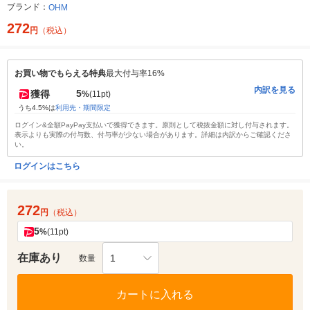
ブランド：
OHM
272
円
（税込）
お買い物でもらえる特典
最大付与率16%
内訳を見る
5
獲得
%
(11pt)
うち4.5%は
利用先・期間限定
ログイン&全額PayPay支払いで獲得できます。原則として税抜金額に対し付与されます。
表示よりも実際の付与数、付与率が少ない場合があります。詳細は内訳からご確認くださ
い。
ログインはこちら
272
円
（税込）
5
%
(11pt)
在庫あり
1
数量
カートに入れる