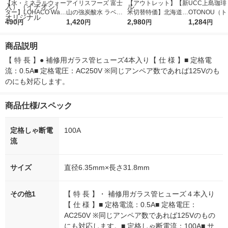
【水・ミネラルウォー
アイリスフーズ 富士
【アウトレット】【新
UCC上島珈琲 
ター】LOHACO Wate
山の強炭酸水 ラベル
米切替特価】北海道産
OTONOU（
r（ロハコウォータ
490
レス 500ml 1箱（24
1,420
ななつぼし 無洗米 5k
2,980
ウ） by BLAC
1,284
円
円
円
円
ー）2L ラベルレス 1
本入）
g 1袋 令和7年産 米 木
00ml 1セッ
箱（5本入）（イチオ
徳神糧 オリジナル
商品説明
シ） オリジナル
【 特 長 】● 補修用ガラス管ヒューズ4本入り【 仕 様 】■ 定格電
流：0.5A■ 定格電圧：AC250V ※同じアンペア数であれば125Vのも
のにも対応します。
商品仕様/スペック
定格しゃ断電
100A
流
サイズ
直径6.35mm×長さ31.8mm
その他1
【 特 長 】・ 補修用ガラス管ヒューズ４本入り
【 仕 様 】■ 定格電流：0.5A■ 定格電圧：
AC250V ※同じアンペア数であれば125Vのもの
にも対応します。■ 定格しゃ断電流：100A■ サ