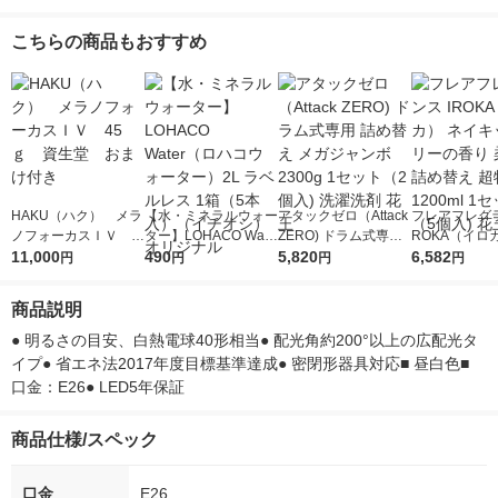
こちらの商品もおすすめ
HAKU（ハク） メラ
【水・ミネラルウォー
アタックゼロ（Attack
フレアフレグラ
ノフォーカスＩＶ 4
ター】LOHACO Wate
ZERO) ドラム式専用
ROKA（イロ
5ｇ 資生堂 おまけ
11,000
r（ロハコウォータ
490
詰め替え メガジャン
5,820
イキッドリリ
6,582
円
円
円
円
付き
ー）2L ラベルレス 1
ボ 2300g 1セット（2
柔軟剤 詰め替
箱（5本入）（イチオ
個入) 洗濯洗剤 花王
大 1200ml 
商品説明
シ） オリジナル
（5個入) 花王
● 明るさの目安、白熱電球40形相当● 配光角約200°以上の広配光タ
イプ● 省エネ法2017年度目標基準達成● 密閉形器具対応■ 昼白色■ 
口金：E26● LED5年保証
商品仕様/スペック
口金
E26