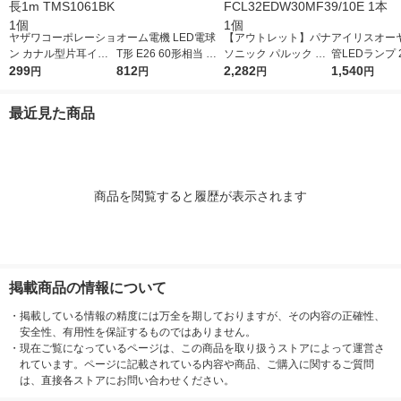
ヤザワコーポレーショ
オーム電機 LED電球
【アウトレット】パナ
アイリスオーヤ
ン カナル型片耳イヤ
T形 E26 60形相当 電
ソニック パルック プ
管LEDランプ 
ホン ステレオプラグ
299
球色 全方向 LDT7L-G
812
レミア20000 FCL32E
2,282
光色 LDG20T
1,540
円
円
円
円
コード長1m TMS106
IG92 1個
DW30MF3 1個
10E 1本
1BK 1個
最近見た商品
商品を閲覧すると履歴が表示されます
掲載商品の情報について
・
掲載している情報の精度には万全を期しておりますが、その内容の正確性、
安全性、有用性を保証するものではありません。
・
現在ご覧になっているページは、この商品を取り扱うストアによって運営さ
れています。ページに記載されている内容や商品、ご購入に関するご質問
は、直接各ストアにお問い合わせください。