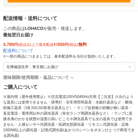
配送情報・送料について
この商品は
LOHACO
が販売・発送します。
最短翌日お届け
3,780
550
無料
円
(税込)以上で基本配送料
円
(税込)
配送料について
※
一部の商品につきましては、基本配送料を当社が負担いたします。
在庫確認住所：東京都にお届け
賞味期限/使用期限・返品について
ご購入について
※屋内用（屋外使用禁止）※交流電流100V50/60Hz共用【ご注意】※次のよう
な器具には使用できません・誘導灯・非常用照明器具・水銀灯器具など・断熱
材施工器具（SB,SGI,SG形表示器具など）・ランプ反射板の距離が狭い器具・
直流電流・電球用以外の調光器具（蛍光ランプ用調光器具など）・ランプに直
接水滴のかかる状態や湿度の高いところ※調光器具でも次の器具では使用でき
ません・人感センサー付調光器・段調光型調光器・リモコン式調光器・定格
1000W以上の調光器・記憶式調光器(あかりのシーンをボタンひとつで再現でき
る調光器)