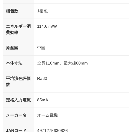
梱包数
1梱包
エネルギー消
114.6lm/W
費効率
原産国
中国
本体寸法
全長110mm、最大径60mm
平均演色評価
Ra80
数
定格入力電流
85mA
メーカー名
オーム電機
JANコード
4971275630826