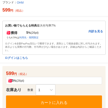
ブランド：
OHM
599
円
（税込）
お買い物でもらえる特典
最大付与率7%
内訳を見る
5
獲得
%
(26pt)
うち4.5%は
利用先・期間限定
ログイン&全額PayPay支払いで獲得できます。原則として税抜金額に対し付与されます。
表示よりも実際の付与数、付与率が少ない場合があります。詳細は内訳からご確認くださ
い。
ログインはこちら
599
円
（税込）
5
%
(26pt)
在庫あり
1
数量
カートに入れる