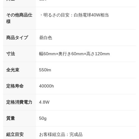
その他商品仕
・明るさの目安：白熱電球40W相当
様
商品タイプ
昼白色
寸法
幅60mm×奥行き60mm×高さ120mm
全光束
550lm
定格寿命
40000h
定格消費電力
4.8W
質量
50g
組立目安
お客様組立品：完成品