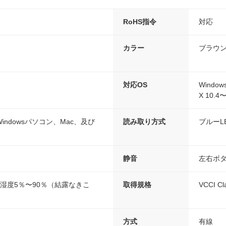
RoHS指令
対応
カラー
ブラウ
対応OS
Windows
X 10.4
indowsパソコン、Mac、及び
読み取り方式
ブルーL
静音
左右ボ
、湿度5％〜90％（結露なきこ
取得規格
VCCI Cl
方式
有線