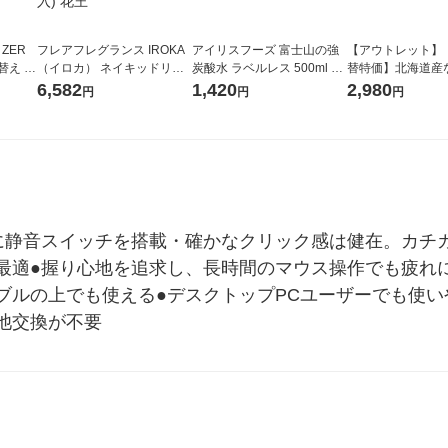
 ZER
フレアフレグランス IROKA
アイリスフーズ 富士山の強
【アウトレット】
替え メ
（イロカ） ネイキッドリリ
炭酸水 ラベルレス 500ml 1
替特価】北海道産
セット
ーの香り 柔軟剤 詰め替え 超
箱（24本入）
し 無洗米 5kg 1
6,582
1,420
2,980
円
円
円
王
特大 1200ml 1セット（5個
米 木徳神糧 オリ
入) 花王
に静音スイッチを搭載・確かなクリック感は健在。カチ
適●握り心地を追求し、長時間のマウス操作でも疲れにくい
ルの上でも使える●デスクトップPCユーザーでも使いや
池交換が不要