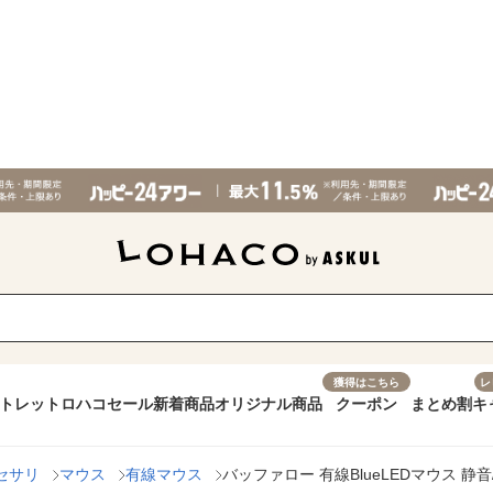
獲得はこちら
レ
トレット
ロハコセール
新着商品
オリジナル商品
クーポン
まとめ割
キ
セサリ
マウス
有線マウス
バッファロー 有線BlueLEDマウス 静音/