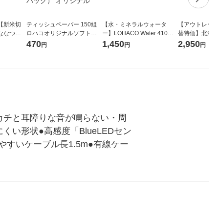
【新米切
ティッシュペーパー 150組
【水・ミネラルウォータ
【アウトレット
ななつぼ
ロハコオリジナルソフトパ
ー】LOHACO Water 410ml
替特価】北海道
袋 令和7年産
ックティッシュ フィオナ オ
1箱（20本入）ラベルレス
し 精白米 5kg
470
1,450
2,950
円
円
円
ジナル
リジナル 1セット（10個：
（イチオシ） オリジナル
米 木徳神糧 オ
5個入×2パック） オリジナ
ル
カチと耳障りな音が鳴らない・周
形状●高感度「BlueLEDセン
すいケーブル長1.5m●有線ケー