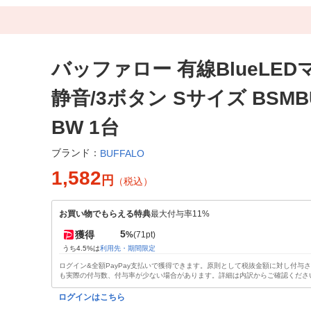
バッファロー 有線BlueLED
静音/3ボタン Sサイズ BSMB
BW 1台
ブランド：
BUFFALO
1,582
円
（税込）
お買い物でもらえる特典
最大付与率11%
5
獲得
%
(71pt)
うち4.5%は
利用先・期間限定
ログイン&全額PayPay支払いで獲得できます。原則として税抜金額に対し付与
も実際の付与数、付与率が少ない場合があります。詳細は内訳からご確認くださ
ログインはこちら