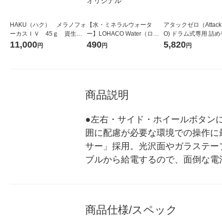
HAKU（ハク） メラノフォ
【水・ミネラルウォータ
アタックゼロ（Attack
ーカスＩＶ 45ｇ 資生
ー】LOHACO Water（ロハ
O) ドラム式専用 詰め
堂 おまけ付き
コウォーター）2L ラベルレ
ガジャンボ 2300g 1
11,000
490
5,820
円
円
円
ス 1箱（5本入）（イチオ
（2個入) 洗濯洗剤 花
シ） オリジナル
商品説明
●左右・サイド・ホイールボタン
囲に配慮が必要な環境での操作に最
サー」採用。光沢面やガラステーブ
ブルから給電するので、面倒な電
商品仕様/スペック