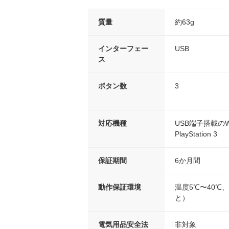
質量
約63g
インターフェー
USB
ス
ボタン数
3
対応機種
USB端子搭載のW
PlayStation 3
保証期間
6か月間
動作保証環境
温度5℃〜40℃
と）
電気用品安全法
非対象