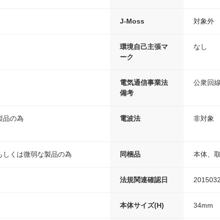
J-Moss
対象外
環境自己主張マ
なし
ーク
電気通信事業法
公衆回
備考
製品の為
電波法
非対象
もしくは微弱な製品の為
同梱品
本体、
法規関連確認日
201503
本体サイズ(H)
34mm