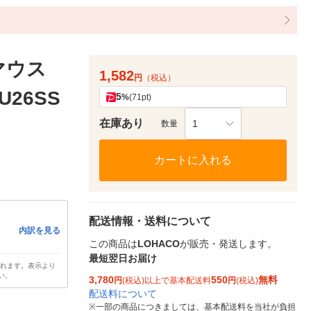
マウス
1,582
円
（税込）
U26SS
5
%
(71pt)
在庫あり
1
数量
カートに入れる
配送情報・送料について
内訳を見る
この商品は
LOHACO
が販売・発送します。
最短翌日お届け
されます。表示より
い。
3,780
550
無料
円
(税込)以上で基本配送料
円
(税込)
配送料について
※
一部の商品につきましては、基本配送料を当社が負担