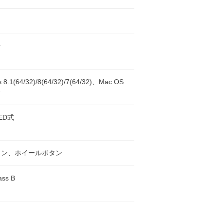
ン
 8.1(64/32)/8(64/32)/7(64/32)、Mac OS
〜
ED式
タン、ホイールボタン
ass B