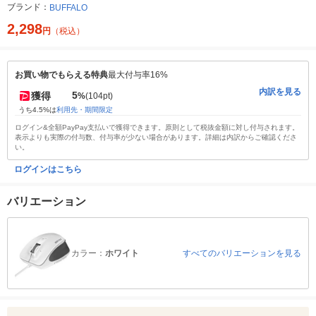
ブランド：
BUFFALO
2,298
円
（税込）
お買い物でもらえる特典
最大付与率16%
内訳を見る
5
獲得
%
(104pt)
うち4.5%は
利用先・期間限定
ログイン&全額PayPay支払いで獲得できます。原則として税抜金額に対し付与されます。
表示よりも実際の付与数、付与率が少ない場合があります。詳細は内訳からご確認くださ
い。
ログインはこちら
バリエーション
カラー：
ホワイト
すべてのバリエーションを見る