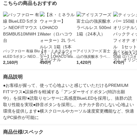
こちらの商品もおすすめ
バッファロー 有線 Blu
【水・ミネラルウォー
アイリスフーズ 富士
ティッシュペー
eLED 5ボタン NEOFI
ター】LOHACO Wate
山の強炭酸水 ラベル
50組 ロハコ
Tマウス BSMBU510M
2,160
r（ロハコウォータ
490
レス 500ml 1箱（24
1,420
ルソフトパッ
470
円
円
円
円
WH 1台
ー）2L ラベルレス 1
本入）
シュ フィオナ
箱（5本入）（イチオ
ナル 1セット
商品説明
シ） オリジナル
個：5個入×2
オリジナル
●お客様が握って、使って心地よいと感じていただけるPREMIUM 
FITマウス●誤操作を軽減する「アンダーサイドボタン(特許出願
中)」を採用!●読取りセンサーに高感度BlueLEDを採用し、抜群の読
取り性能を実現●静音ボタンを採用し、カチカチ音のしない心地よい
環境を提供します●横スクロールやカーソル速度変更機能など、快適
なPC操作が可能に
商品仕様/スペック