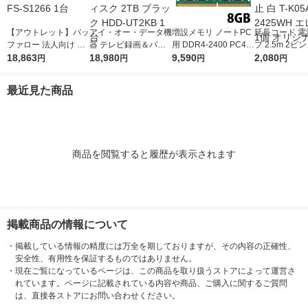
【アウトレット】バッ
アイ・オー・データ機
増設メモリ ノートPC
延長コード 電
ファロー 法人向け フ
器 テレビ録画＆パソ
用 DDR4-2400 PC4-1
プ 2.5m 2ピ
リースポット導入キッ
18,863
コン両対応 外付けハ
18,980
9200 8GB S.O.DIMM
9,590
スイッチ付 雷
2,080
円
円
円
円
ト FS-S1266 1台
ードディスク 2TB ブ
エレコム 1個
ほこり防止 白 T
ラック HDD-UT2KB 1
-2425WH エ
最近見た商品
台
個 オリジナル
商品を閲覧すると履歴が表示されます
掲載商品の情報について
・
掲載している情報の精度には万全を期しておりますが、その内容の正確性、
安全性、有用性を保証するものではありません。
・
現在ご覧になっているページは、この商品を取り扱うストアによって運営さ
れています。ページに記載されている内容や商品、ご購入に関するご質問
は、直接各ストアにお問い合わせください。