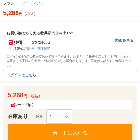
ブランド：
ソースネクスト
5,268
円
（税込）
お買い物でもらえる特典
最大付与率16%
内訳を見る
5
獲得
%
(240pt)
うち4.5%は
利用先・期間限定
ログイン&全額PayPay支払いで獲得できます。原則として税抜金額に対し付与されます。
表示よりも実際の付与数、付与率が少ない場合があります。詳細は内訳からご確認くださ
い。
ログインはこちら
5,268
円
（税込）
5
%
(240pt)
在庫あり
1
数量
カートに入れる