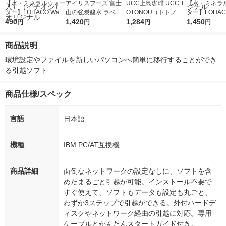
【水・ミネラルウォー
アイリスフーズ 富士
UCC上島珈琲 UCC T
【水・ミネラ
ター】LOHACO Wate
山の強炭酸水 ラベル
OTONOU（トトノ
ター】LOHACO
r（ロハコウォータ
490
レス 500ml 1箱（24
1,420
ウ） by BLACK無糖 5
1,284
r 410ml 1箱
1,450
円
円
円
円
ー）2L ラベルレス 1
本入）
00ml 1セット（6本）
入）ラベルレ
箱（5本入）（イチオ
オシ） オリジ
商品説明
シ） オリジナル
環境設定やファイルを新しいパソコンへ簡単に移行することができ
る引越ソフト
商品仕様/スペック
言語
日本語
機種
IBM PC/AT互換機
商品詳細
面倒なネットワークの設定なしに、ソフトを含
めたまるごと引越が可能。インストール不要で
すぐ使えて、ソフトもデータも設定も丸ごと、
わずか3ステップで引越ができる。外付ハードデ
ィスクやネットワーク経由の引越に対応。専用
ケーブルとかんたんスタートガイド付き。