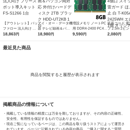
【アウトレット】バッ
アイ・オー・データ機
増設メモリ ノートPC
延長コード 電
ファロー 法人向け フ
器 テレビ録画＆パソ
用 DDR4-2400 PC4-1
プ 2.5m 2ピ
リースポット導入キッ
18,863
コン両対応 外付けハ
18,980
9200 8GB S.O.DIMM
9,590
スイッチ付 雷
2,080
円
円
円
円
ト FS-S1266 1台
ードディスク 2TB ブ
エレコム 1個
ほこり防止 白 T
ラック HDD-UT2KB 1
-2425WH エ
最近見た商品
台
個 オリジナル
商品を閲覧すると履歴が表示されます
掲載商品の情報について
・
掲載している情報の精度には万全を期しておりますが、その内容の正確性、
安全性、有用性を保証するものではありません。
・
現在ご覧になっているページは、この商品を取り扱うストアによって運営さ
れています。ページに記載されている内容や商品、ご購入に関するご質問