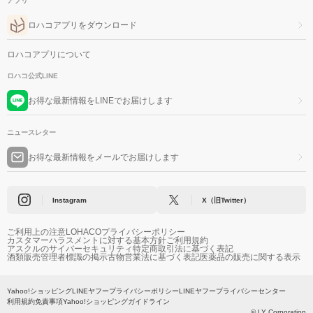
アプリ
ロハコアプリをダウンロード
ロハコアプリについて
ロハコ公式LINE
お得な最新情報をLINEでお届けします
ニュースレター
お得な最新情報をメールでお届けします
Instagram
X（旧Twitter）
ご利用上の注意
LOHACOプライバシーポリシー
カスタマーハラスメントに対する基本方針
ご利用規約
アスクルのサイバーセキュリティ
特定商取引法に基づく表記
酒類販売管理者標識の掲示
古物営業法に基づく表記
医薬品の販売に関する表示
Yahoo!ショッピング
LINEヤフープライバシーポリシー
LINEヤフープライバシーセンター
利用規約
免責事項
Yahoo!ショッピングガイドライン
© LY Corporation