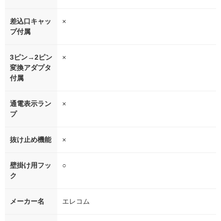
差込口キャッ
×
プ付属
3ピン→2ピン
×
変換アダプタ
付属
通電表示ラン
×
プ
抜け止め機能
×
壁掛け用フッ
○
ク
メーカー名
エレコム