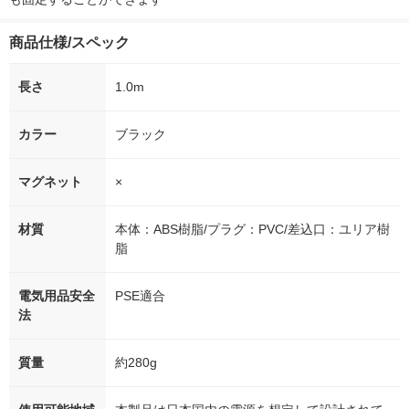
商品仕様/スペック
長さ
1.0m
カラー
ブラック
マグネット
×
材質
本体：ABS樹脂/プラグ：PVC/差込口：ユリア樹
脂
電気用品安全
PSE適合
法
質量
約280g