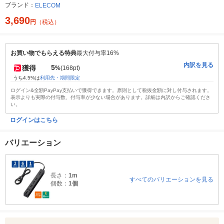
ブランド：
ELECOM
3,690
円
（税込）
お買い物でもらえる特典
最大付与率16%
内訳を見る
5
獲得
%
(168pt)
うち4.5%は
利用先・期間限定
ログイン&全額PayPay支払いで獲得できます。原則として税抜金額に対し付与されます。
表示よりも実際の付与数、付与率が少ない場合があります。詳細は内訳からご確認くださ
い。
ログインはこちら
バリエーション
長さ：
1m
すべてのバリエーションを見る
個数：
1個