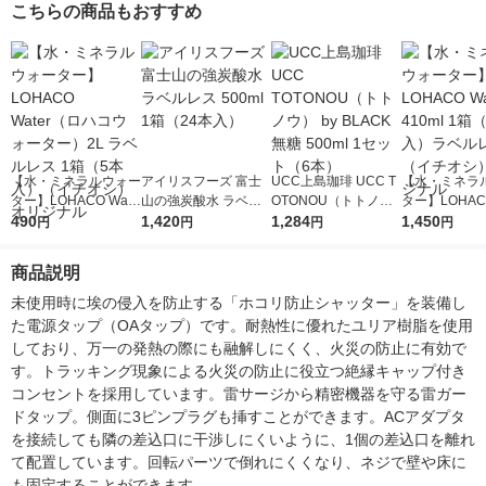
こちらの商品もおすすめ
【水・ミネラルウォー
アイリスフーズ 富士
UCC上島珈琲 UCC T
【水・ミネラ
ター】LOHACO Wate
山の強炭酸水 ラベル
OTONOU（トトノ
ター】LOHACO
r（ロハコウォータ
490
レス 500ml 1箱（24
1,420
ウ） by BLACK無糖 5
1,284
r 410ml 1箱
1,450
円
円
円
円
ー）2L ラベルレス 1
本入）
00ml 1セット（6本）
入）ラベルレ
箱（5本入）（イチオ
オシ） オリジ
商品説明
シ） オリジナル
未使用時に埃の侵入を防止する「ホコリ防止シャッター」を装備し
た電源タップ（OAタップ）です。耐熱性に優れたユリア樹脂を使用
しており、万一の発熱の際にも融解しにくく、火災の防止に有効で
す。トラッキング現象による火災の防止に役立つ絶縁キャップ付き
コンセントを採用しています。雷サージから精密機器を守る雷ガー
ドタップ。側面に3ピンプラグも挿すことができます。ACアダプタ
を接続しても隣の差込口に干渉しにくいように、1個の差込口を離れ
て配置しています。回転パーツで倒れにくくなり、ネジで壁や床に
も固定することができます