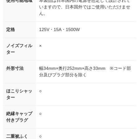
使用可能地域
本製品は日本国内の電源を想定して設計されて
いますので、日本国外ではご使用いただけませ
ん。
定格
125V・15A・1500W
ノイズフィル
×
ター
外形寸法
幅34mm×奥行252mm×高さ33mm ※コード部
分及びプラグ部分を除く
ほこりシャッ
○
ター
絶縁キャップ
○
付きプラグ
二重被ふく
○