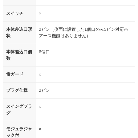
スイッチ
×
本体差込口形
2ピン（側面に設置した1個口のみ3ピン対応※
状
アース機能はありません）
本体差込口個
6個口
数
雷ガード
○
プラグ仕様
2ピン
スイングプラ
○
グ
モジュラジャ
×
ック付