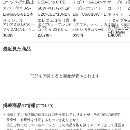
アジア資源 LANケー
タイプCケーブル L字
【アウトレット】ナカ
ミヨシ 6極4
ブル CAT6A 1m ツメ
コネクタ USB-C to C
バヤシ カテゴリー6A
ジュラーケー
折れ防止カバー付き A
368
PD 60W やわらか 1m
2,070
LANケーブル ホワイ
955
話機コード）
1,480
円
円
円
円
S-LAN6A-S-01 1本 オ
U2C-CLLY10NBK エ
ト 10m C6A-10WH 1
ホワイト フ
リジナル
レコム 1個（直送品）
本
イプ/RoHS
最近見た商品
DC-F420/WH
商品を閲覧すると履歴が表示されます
掲載商品の情報について
・
掲載している情報の精度には万全を期しておりますが、その内容の正確性、
安全性、有用性を保証するものではありません。
・
現在ご覧になっているページは、この商品を取り扱うストアによって運営さ