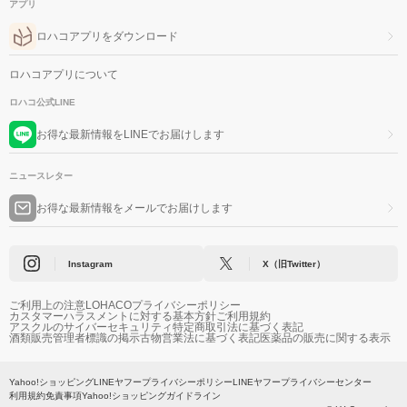
アプリ
ロハコアプリをダウンロード
ロハコアプリについて
ロハコ公式LINE
お得な最新情報をLINEでお届けします
ニュースレター
お得な最新情報をメールでお届けします
Instagram
X（旧Twitter）
ご利用上の注意
LOHACOプライバシーポリシー
カスタマーハラスメントに対する基本方針
ご利用規約
アスクルのサイバーセキュリティ
特定商取引法に基づく表記
酒類販売管理者標識の掲示
古物営業法に基づく表記
医薬品の販売に関する表示
Yahoo!ショッピング
LINEヤフープライバシーポリシー
LINEヤフープライバシーセンター
利用規約
免責事項
Yahoo!ショッピングガイドライン