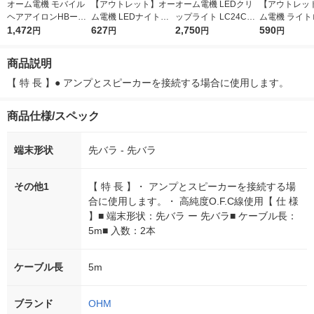
オーム電機 モバイル
【アウトレット】オー
オーム電機 LEDクリ
【アウトレッ
ヘアアイロンHBーHI
ム電機 LEDナイトラ
ップライト LC24Cー
ム電機 ライト
UDーP 00-5690 1個
1,472
イト ALA6JSQーWL 0
627
WN 06-0987 1個
2,750
ベース アイボ
590
円
円
円
円
6-1725 1個
B-400 1個
商品説明
【 特 長 】● アンプとスピーカーを接続する場合に使用します。
商品仕様/スペック
端末形状
先バラ - 先バラ
その他1
【 特 長 】・ アンプとスピーカーを接続する場
合に使用します。・ 高純度O.F.C線使用【 仕 様
】■ 端末形状：先バラ ー 先バラ■ ケーブル長：
5m■ 入数：2本
ケーブル長
5m
ブランド
OHM