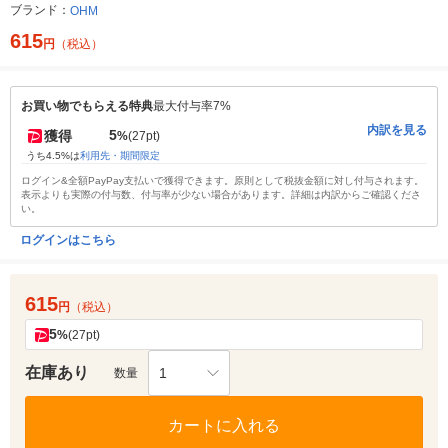
ブランド：
OHM
615
円
（税込）
お買い物でもらえる特典
最大付与率7%
内訳を見る
5
獲得
%
(27pt)
うち4.5%は
利用先・期間限定
ログイン&全額PayPay支払いで獲得できます。原則として税抜金額に対し付与されます。
表示よりも実際の付与数、付与率が少ない場合があります。詳細は内訳からご確認くださ
い。
ログインはこちら
615
円
（税込）
5
%
(27pt)
在庫あり
1
数量
カートに入れる