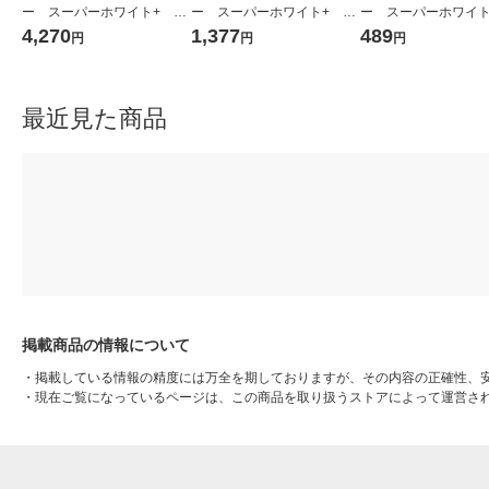
ー スーパーホワイト+ A4
ー スーパーホワイト+ A4
ー スーパーホワイト
1箱（5000枚：500枚入×10
1セット（1500枚：500枚入
1冊（500枚入） 
4,270
1,377
489
円
円
円
冊） 高白色 アスクル
×3冊） 高白色 アスクル
アスクル （イチオシ）
（イチオシ） オリジナル
（イチオシ） オリジナル
ジナル
最近見た商品
掲載商品の情報について
・
掲載している情報の精度には万全を期しておりますが、その内容の正確性、
・
現在ご覧になっているページは、この商品を取り扱うストアによって運営さ