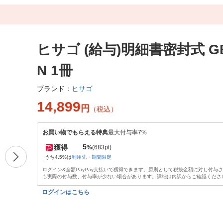
ヒサゴ (給与)明細書密封式 GB
N 1冊
ヒサゴ
ブランド：
14,899
円
（税込）
お買い物でもらえる特典
最大付与率7%
5
獲得
%
(683pt)
うち4.5%は
利用先・期間限定
ログイン&全額PayPay支払いで獲得できます。原則として税抜金額に対し付与
も実際の付与数、付与率が少ない場合があります。詳細は内訳からご確認くださ
ログインはこちら