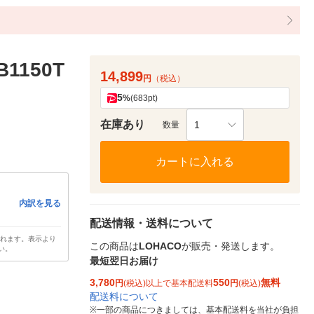
1150T
14,899
円
（税込）
5
%
(683pt)
在庫あり
1
数量
カートに入れる
内訳を見る
配送情報・送料について
されます。表示より
この商品は
LOHACO
が販売・発送します。
い。
最短翌日お届け
3,780
550
無料
円
(税込)以上で基本配送料
円
(税込)
配送料について
※
一部の商品につきましては、基本配送料を当社が負担