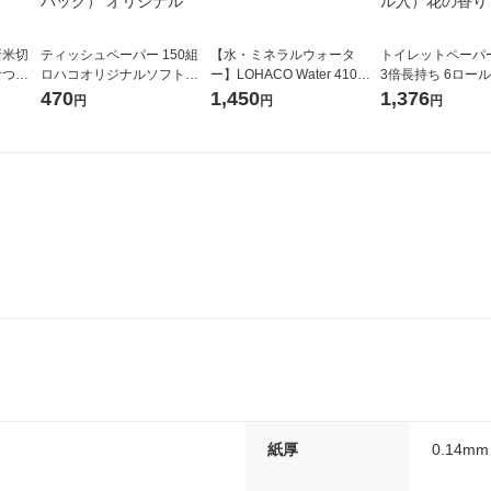
新米切
ティッシュペーパー 150組
【水・ミネラルウォータ
トイレットペーパ
なつぼ
ロハコオリジナルソフトパ
ー】LOHACO Water 410ml
3倍長持ち 6ロール 75m 再
令和7年産
ックティッシュ フィオナ オ
1箱（20本入）ラベルレス
紙配合 スコッテ
470
1,450
1,376
円
円
円
ル
リジナル 1セット（10個：
（イチオシ） オリジナル
パック 1セット（2
5個入×2パック） オリジナ
ロール入）花の香
ル
紙厚
0.14mm