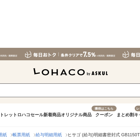
獲得はこちら
レ
トレット
ロハコセール
新着商品
オリジナル商品
クーポン
まとめ割
キ
用紙
帳票用紙
給与明細用紙
ヒサゴ (給与)明細書密封式 GB1150T