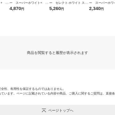
+ A4
ー スーパーホワイト+ A3
ー セレクト ホワイト スム
ー スーパーホワイ
高白色
1箱（2500枚：500枚入×5
ース A4 1箱（5000枚：500
1セット（1000枚
4,870
5,260
2,340
円
円
円
 オリ
冊） 高白色 アスクル オ
枚入×10冊） 高白色 国内
×2冊） 高白色
リジナル
生産品 FSC認証 オリジ
オリジナル
ナル
商品を閲覧すると履歴が表示されます
安全性、有用性を保証するものではありません。
れています。ページに記載されている内容や商品、ご購入に関するご質問は、直接各
ページトップへ