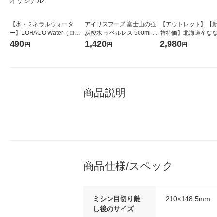
【水・ミネラルウォータ
アイリスフーズ 富士山の強
【アウトレット】【
ー】LOHACO Water（ロハ
炭酸水 ラベルレス 500ml 1
替特価】北海道産な
コウォーター）2L ラベルレ
箱（24本入）
し 無洗米 5kg 1袋 
490
1,420
2,980
円
円
円
ス 1箱（5本入）（イチオ
米 木徳神糧 オリジナ
シ） オリジナル
商品説明
商品仕様/スペック
ミシン目切り離
210×148.5mm
し後のサイズ