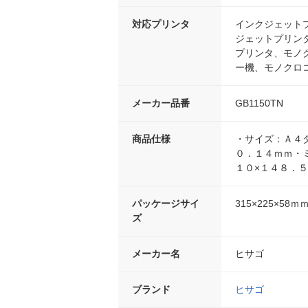
対応プリンタ
インクジェット
ジェットプリン
プリンタ、モノ
ー機、モノクロ
メーカー品番
GB1150TN
商品仕様
・サイズ：Ａ４
０．１４ｍｍ・
１０×１４８．
パッケージサイ
315×225×58ｍ
ズ
メーカー名
ヒサゴ
ブランド
ヒサゴ