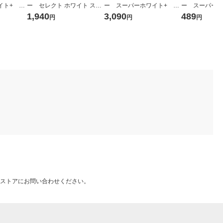
ト+ A3
ー セレクト ホワイト スム
ー スーパーホワイト+ A5
ー スーパーホ
：500枚入
ース A4 1セット（1500枚：
1箱（5000枚：500枚入×10
1冊（500枚
1,940
3,090
489
円
円
円
 アスクル
500枚入×3冊） 高白色 国
冊） 高白色 アスクル オ
国内生産品 アス
内生産品 FSC認証 オリ
リジナル
認証 オリジナ
ジナル
ストアにお問い合わせください。