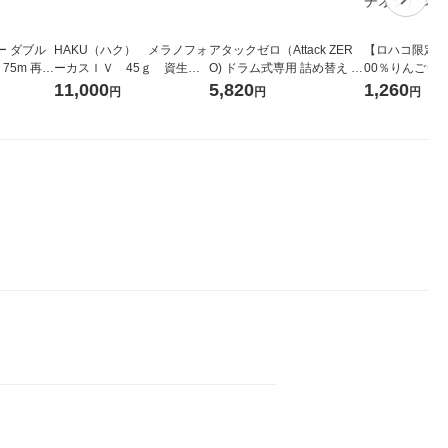
ー ダブル
HAKU（ハク） メラノフォ
アタックゼロ（Attack ZER
【ロハコ限定】
生
ーカスＩＶ 45ｇ 資生
O) ドラム式専用 詰め替え メ
00％りんごジュー
ィフラワー
堂 おまけ付き
ガジャンボ 2300g 1セット
箱（18本入）
11,000
5,820
1,260
円
円
円
パック12
（2個入) 洗濯洗剤 花王
【クイズ付き】
り
ク】（イチオシ
ル