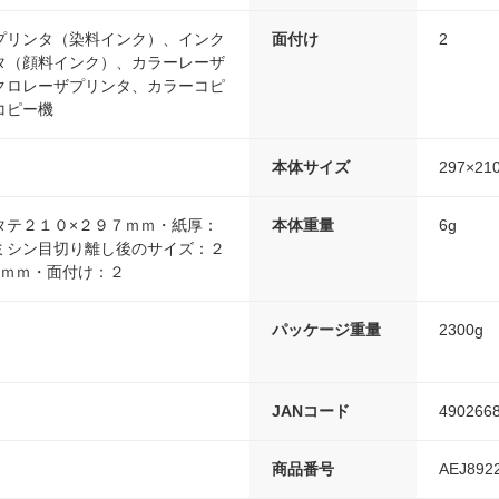
プリンタ（染料インク）、インク
面付け
2
タ（顔料インク）、カラーレーザ
クロレーザプリンタ、カラーコピ
コピー機
本体サイズ
297×2
タテ２１０×２９７ｍｍ・紙厚：
本体重量
6g
ミシン目切り離し後のサイズ：２
５ｍｍ・面付け：２
ｍ
パッケージ重量
2300g
JANコード
490266
商品番号
AEJ892