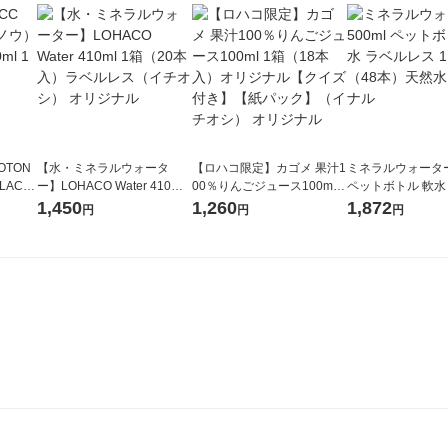
OTON
【水・ミネラルウォータ
【ロハコ限定】カゴメ 果汁1
ミネラルウォーター 
LACK
ー】LOHACO Water 410ml
00％りんごジュース100ml 1
ペットボトル 軟水
（6本）
1箱（20本入）ラベルレス
箱（18本入）オリジナル
ス 1セット（48
1,450
1,260
1,872
円
円
円
（イチオシ） オリジナル
【クイズ付き】【紙パッ
オリジナル
ク】（イチオシ） オリジナ
ル