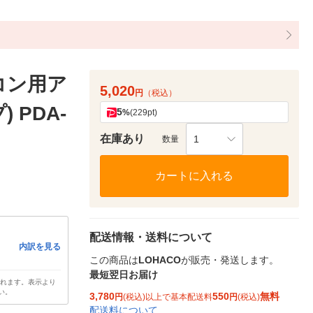
コン用ア
5,020
円
（税込）
 PDA-
5
%
(229pt)
在庫あり
1
数量
カートに入れる
配送情報・送料について
内訳を見る
この商品は
LOHACO
が販売・発送します。
最短翌日お届け
されます。表示より
い。
3,780
550
無料
円
(税込)以上で基本配送料
円
(税込)
配送料について