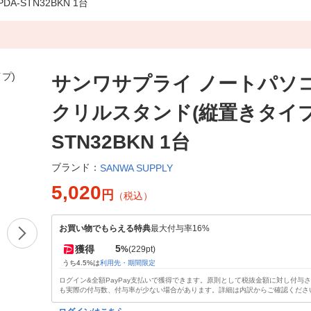
STN32BKN 1台
サンワサプライ ノートパソ
クリルスタンド(縦置きタイプ)
STN32BKN 1台
ブランド：
SANWA SUPPLY
5,020
円
（税込）
お買い物でもらえる特典
最大付与率16%
5
獲得
%
(229pt)
うち4.5%は
利用先・期間限定
ログイン&全額PayPay支払いで獲得できます。原則として税抜金額に対し付与
も実際の付与数、付与率が少ない場合があります。詳細は内訳からご確認くださ