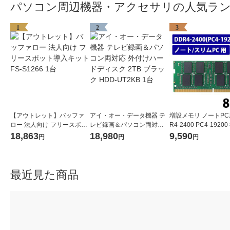
パソコン周辺機器・アクセサリの人気ラ
1
2
3
【アウトレット】バッファ
アイ・オー・データ機器 テ
増設メモリ ノートPC
ロー 法人向け フリースポッ
レビ録画＆パソコン両対応
R4-2400 PC4-19200 
ト導入キット FS-S1266 1台
外付けハードディスク 2TB
O.DIMM エレコム 1個
18,863
18,980
9,590
円
円
円
ブラック HDD-UT2KB 1台
最近見た商品