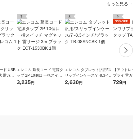
もっと見る
7
8
9
33%OFF
ド USB
エレコム 延長コード 電源タ
エレコム タブレット汎用/ス
【アウトレット
式 雷ガー
ップ 2P 10個口 一括スイッ
リップインケース/7~8.3イン
プライ 雷ガード
030BK エ
チ マグネット 雷サージ 3m
チ/ブラック TB-08SNCBK 1
SP224 1個
3,235
2,630
729
円
円
円
ブラック ECT-1530BK 1個
個