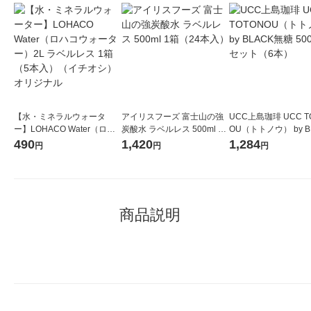
【水・ミネラルウォータ
アイリスフーズ 富士山の強
UCC上島珈琲 UCC T
ー】LOHACO Water（ロハ
炭酸水 ラベルレス 500ml 1
OU（トトノウ） by B
コウォーター）2L ラベルレ
箱（24本入）
無糖 500ml 1セット
490
1,420
1,284
円
円
円
ス 1箱（5本入）（イチオ
シ） オリジナル
商品説明