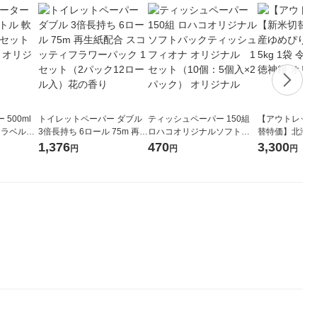
500ml
トイレットペーパー ダブル
ティッシュペーパー 150組
【アウトレット
 ラベルレ
3倍長持ち 6ロール 75m 再生
ロハコオリジナルソフトパ
替特価】北海道
本）天然水
紙配合 スコッティフラワー
ックティッシュ フィオナ オ
か 無洗米 5kg
1,376
470
3,300
円
円
円
パック 1セット（2パック12
リジナル 1セット（10個：
米 木徳神糧 オ
ロール入）花の香り
5個入×2パック） オリジナ
ル