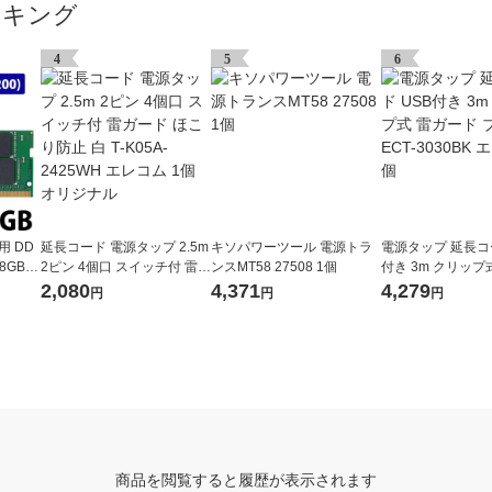
ンキング
4
5
6
用 DD
延長コード 電源タップ 2.5m
キソパワーツール 電源トラ
電源タップ 延長コー
8GB S.
2ピン 4個口 スイッチ付 雷ガ
ンスMT58 27508 1個
付き 3m クリップ
ード ほこり防止 白 T-K05A-
ド ブラック ECT-3
2,080
4,371
4,279
円
円
円
2425WH エレコム 1個 オリ
レコム 1個
ジナル
商品を閲覧すると履歴が表示されます