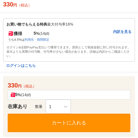
330
円
（税込）
お買い物でもらえる特典
最大付与率16%
内訳を見る
5
獲得
%
(14pt)
うち4.5%は
利用先・期間限定
ログイン&全額PayPay支払いで獲得できます。原則として税抜金額に対し付与されます。
表示よりも実際の付与数、付与率が少ない場合があります。詳細は内訳からご確認くださ
い。
ログインはこちら
330
円
（税込）
5
%
(14pt)
在庫あり
1
数量
カートに入れる