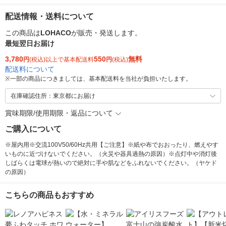
配送情報・送料について
この商品は
LOHACO
が販売・発送します。
最短翌日お届け
3,780
550
無料
円
(税込)以上で基本配送料
円
(税込)
配送料について
※
一部の商品につきましては、基本配送料を当社が負担いたします。
在庫確認住所：東京都にお届け
賞味期限/使用期限・返品について
ご購入について
※屋内用※交流100V50/60Hz共用【ご注意】※紙や布でおおったり、燃えやす
いものに近づけないでください。（火災や器具過熱の原因）※点灯中や消灯後
しばらくは電球が熱いので絶対に手や肌などをふれないでください。（ヤケド
の原因）
こちらの商品もおすすめ