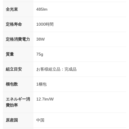
全光束
485lm
定格寿命
1000時間
定格消費電力
38W
質量
75g
組立目安
お客様組立品：完成品
梱包数
1梱包
エネルギー消
12.7lm/W
費効率
原産国
中国