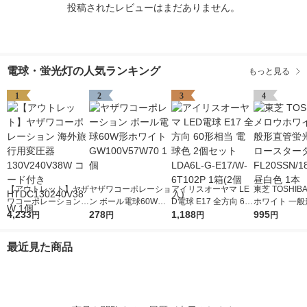
投稿されたレビューはまだありません。
電球・蛍光灯の人気ランキング
もっと見る
1
2
3
4
【アウトレット】ヤザ
ヤザワコーポレーショ
アイリスオーヤマ LE
東芝 TOSHIB
ワコーポレーション
ン ボール電球60W形
D電球 E17 全方向 60
ホワイト 一般
海外旅行用変圧器130
4,233
ホワイト GW100V57
278
形相当 電球色 2個セ
1,188
蛍光灯 グロー
995
円
円
円
円
V240V38W コード付
W70 1個
ット LDA6L-G-E17/W
タ形 FL20SSN
き HTDC130240V38
-6T102P 1箱(2個入)
形 昼白色 1本
最近見た商品
W 1個