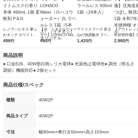
レノアハピネス 夢ふ
【水・ミネラルウォー
アイリスフーズ 富士
【アウトレッ
わタッチ ホワイトム
ター】LOHACO Wate
山の強炭酸水 ラベル
米切替特価】
スクの香り 本体 460
498
r（ロハコウォータ
490
レス 500ml 1箱（24
1,420
ななつぼし 無洗
2,980
円
円
円
円
mL 1個 柔軟剤 P＆G
ー）2L ラベルレス 1
本入）
g 1袋 令和7年
箱（5本入）（イチオ
徳神糧 オリジ
商品説明
シ） オリジナル
● 口金E26、40W形白熱シリカ電球● 光源色は電球色● 調光（明るさ
調節）機能対応● 2個セット
商品仕様/スペック
種類
40W2P
商品タイプ
40W2P
寸法
幅90mm×奥行き56mm×高さ103mm