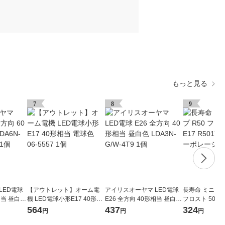
もっと見る
7
8
9
LED電球
【アウトレット】オーム電
アイリスオーヤマ LED電球
長寿命 ミニレフ
相当 昼白色
機 LED電球小形E17 40形相
E26 全方向 40形相当 昼白色
フロスト 50W形 
6T10 1個
当 電球色 06-5557 1個
LDA3N-G/W-4T9 1個
50L ヤザワコ
564
437
324
円
円
円
ン