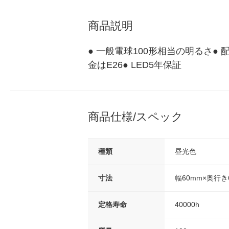
商品説明
● 一般電球100形相当の明るさ● 
金はE26● LED5年保証
商品仕様/スペック
種類
昼光色
寸法
幅60mm×奥行き
定格寿命
40000h