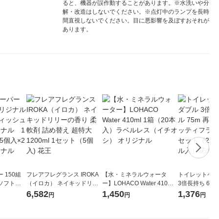
ると、機器が誤作動することがあります。※水洗いや分
解・改造はしないでください。※点灯中のランプを長時
間直視しないでください。目に悪影響を及ぼすおそれが
あります。
 150組
フレアフレグランス IROKA
【水・ミネラルウォータ
トイレットペー
ソフトパ
（イロカ） ネイキッドリリ
ー】LOHACO Water 410ml
3倍長持ち 6ロール 75
ィオナ オ
ーの香り 柔軟剤 詰め替え 超
1箱（20本入）ラベルレス
紙配合 スコッ
6,582
1,450
1,376
円
円
円
（10個：
特大 1200ml 1セット（5個
（イチオシ） オリジナル
パック 1セット
 オリジナ
入) 花王
ロール入）花の