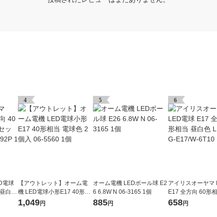
4
5
6
D電球
【アウトレット】オーム電
オーム電機 LEDボール球 E2
アイリスオーヤマ 
 昼白色
機 LED電球小形E17 40形相
6 6.8W N 06-3165 1個
E17 全方向 60形
W-4T9
当 電球色 2個入 06-5560 1
LDA6N-G-E17/W-
1,049
885
658
円
円
円
個