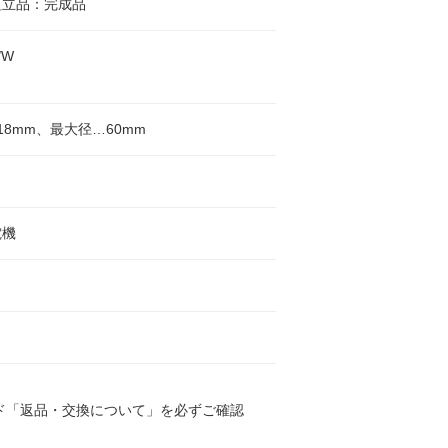
組立品：完成品
/W
18mm、最大径…60mm
電機
ド「返品・交換について」を必ずご確認