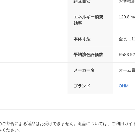
組立目安
お客様
エネルギー消費
129.8lm
効率
本体寸法
全長…1
平均演色評価数
Ra83.92
メーカー名
オーム
ブランド
OHM
のご都合による返品はお受けできません。返品については、ご利用ガイ
みください。