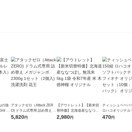
山の強
アタックゼロ（Attack ZER
【アウトレット】【新米切
ティッシュペーパー
ml 1
O) ドラム式専用 詰め替え メ
替特価】北海道産ななつぼ
ロハコオリジナル
ガジャンボ 2300g 1セット
し 無洗米 5kg 1袋 令和7年産
ックティッシュ フ
5,820
2,980
470
円
円
円
（2個入) 洗濯洗剤 花王
米 木徳神糧 オリジナル
リジナル 1セット
5個入×2パック）
ル