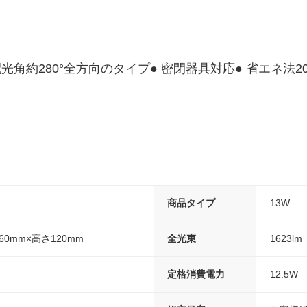
配光角約280°全方向のタイプ● 密閉器具対応● 省エネ法2
商品タイプ
13W
60mm×高さ120mm
全光束
1623lm
定格消費電力
12.5W