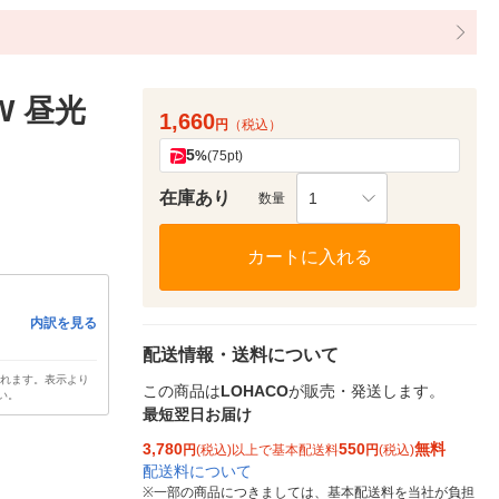
W 昼光
1,660
円
（税込）
5
%
(75pt)
在庫あり
1
数量
カートに入れる
内訳を見る
配送情報・送料について
されます。表示より
この商品は
LOHACO
が販売・発送します。
い。
最短翌日お届け
3,780
550
無料
円
(税込)以上で基本配送料
円
(税込)
配送料について
※
一部の商品につきましては、基本配送料を当社が負担