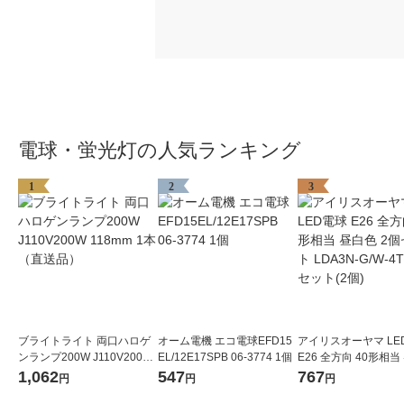
電球・蛍光灯の人気ランキング
1
2
3
ブライトライト 両口ハロゲ
オーム電機 エコ電球EFD15
アイリスオーヤマ LE
ンランプ200W J110V200W
EL/12E17SPB 06-3774 1個
E26 全方向 40形相当
118mm 1本（直送品）
2個セット LDA3N-G/
1,062
547
767
円
円
円
2P 1セット(2個)