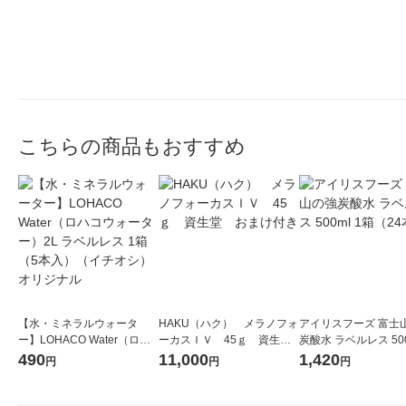
こちらの商品もおすすめ
【水・ミネラルウォータ
HAKU（ハク） メラノフォ
アイリスフーズ 富士
ー】LOHACO Water（ロハ
ーカスＩＶ 45ｇ 資生
炭酸水 ラベルレス 500
コウォーター）2L ラベルレ
堂 おまけ付き
箱（24本入）
490
11,000
1,420
円
円
円
ス 1箱（5本入）（イチオ
シ） オリジナル