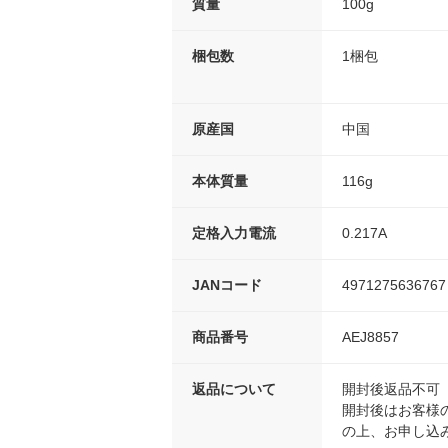
質量
100g
梱包数
1梱包
原産国
中国
本体質量
116g
定格入力電流
0.217A
JANコード
4971275636767
商品番号
AEJ8857
返品について
開封後返品不可
開封後はお客様
の上、お申し込