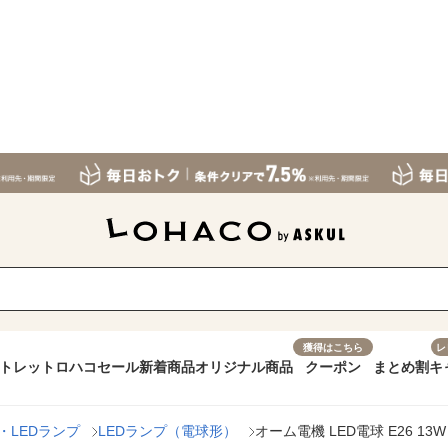
獲得はこちら
レ
トレット
ロハコセール
新着商品
オリジナル商品
クーポン
まとめ割
キ
・LEDランプ
LEDランプ（電球形）
オーム電機 LED電球 E26 13W 