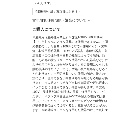
いたします。
在庫確認住所：東京都にお届け
賞味期限/使用期限・返品について
ご購入について
※屋内用（屋外使用禁止）※交流100V50/60Hz共用
【ご注意】※次のような器具には使用できません。・調
光機能のついた器具（100%点灯でも使用不可）・誘導
灯、非常用照明器具・HIDランプ器具、水銀灯器具・直
流電源※このほか使用器具の種類によって寸法的、熱
的、その他の状況（リモコン機器のついた器具など）に
より使用できない場合があります。※ご使用になられる
照明器具の構造によっては、放熱不良で短寿命となるこ
とがあります。※密閉器具でのご使用の場合、器具の寸
法により、使用できない場合や寿命が短くなる場合があ
ります。※人感スイッチなど自動点滅装置や遅れ停止ス
イッチなどには使用できない場合があります。※交流
100V、周波数50/60Hz以外の電源では使用しないでく
ださい。※ランプ周囲温度が40℃を超える場所では使
用しないでください。※ラジオやテレビなどの音響およ
び映像機器の近くで点灯すると、雑音が入ることがあり
ます。※赤外線リモコンを採用した機器の近くで点灯す