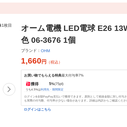
オーム電機 LED電球 E26 13
色 06-3676 1個
ブランド：
OHM
1,660
円
（税込）
お買い物でもらえる特典
最大付与率7%
5
獲得
%
(75pt)
うち4.5%は
利用先・期間限定
ログイン&全額PayPay支払いで獲得できます。原則として税抜金額に対し付与
も実際の付与数、付与率が少ない場合があります。詳細は内訳からご確認くださ
ログインはこちら