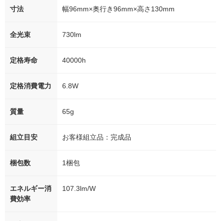
寸法
幅96mm×奥行き96mm×高さ130mm
全光束
730lm
定格寿命
40000h
定格消費電力
6.8W
質量
65g
組立目安
お客様組立品：完成品
梱包数
1梱包
エネルギー消
107.3lm/W
費効率