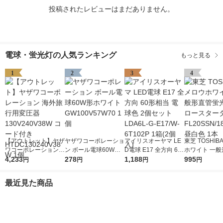
投稿されたレビューはまだありません。
電球・蛍光灯の人気ランキング
もっと見る
1
2
3
4
【アウトレット】ヤザ
ヤザワコーポレーショ
アイリスオーヤマ LE
東芝 TOSHIB
ワコーポレーション
ン ボール電球60W形
D電球 E17 全方向 60
ホワイト 一般
海外旅行用変圧器130
4,233
ホワイト GW100V57
278
形相当 電球色 2個セ
1,188
蛍光灯 グロー
995
円
円
円
円
V240V38W コード付
W70 1個
ット LDA6L-G-E17/W
タ形 FL20SSN
き HTDC130240V38
-6T102P 1箱(2個入)
形 昼白色 1本
最近見た商品
W 1個