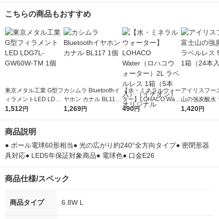
こちらの商品もおすすめ
東京メタル工業 G型フ
カシムラ Bluetoothイ
【水・ミネラルウォー
アイリスフーズ
ィラメントLED LDG7
ヤホン カナル BL117
ター】LOHACO Wate
山の強炭酸水 
L-GW60W-TM 1個
1,512
1個
1,269
r（ロハコウォータ
490
レス 500ml 1
1,420
円
円
円
円
ー）2L ラベルレス 1
本入）
箱（5本入）（イチオ
商品説明
シ） オリジナル
● ボール電球60形相当● 光の広がり約240°全方向タイプ● 密閉形器
具対応● LED5年保証対象商品● 電球色● 口金E26
商品仕様/スペック
商品タイプ
6.8W L