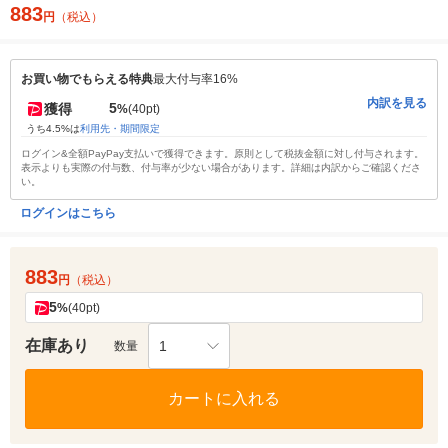
883
円
（税込）
お買い物でもらえる特典
最大付与率16%
内訳を見る
5
獲得
%
(40pt)
うち4.5%は
利用先・期間限定
ログイン&全額PayPay支払いで獲得できます。原則として税抜金額に対し付与されます。
表示よりも実際の付与数、付与率が少ない場合があります。詳細は内訳からご確認くださ
い。
ログインはこちら
883
円
（税込）
5
%
(40pt)
在庫あり
1
数量
カートに入れる