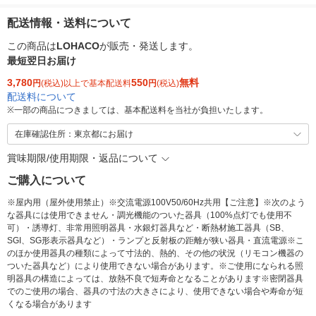
配送情報・送料について
この商品は
LOHACO
が販売・発送します。
最短翌日お届け
3,780
550
無料
円
(税込)以上で基本配送料
円
(税込)
配送料について
※
一部の商品につきましては、基本配送料を当社が負担いたします。
在庫確認住所：東京都にお届け
賞味期限/使用期限・返品について
ご購入について
※屋内用（屋外使用禁止）※交流電源100V50/60Hz共用【ご注意】※次のよう
な器具には使用できません・調光機能のついた器具（100%点灯でも使用不
可）・誘導灯、非常用照明器具・水銀灯器具など・断熱材施工器具（SB、
SGI、SG形表示器具など）・ランプと反射板の距離が狭い器具・直流電源※こ
のほか使用器具の種類によって寸法的、熱的、その他の状況（リモコン機器の
ついた器具など）により使用できない場合があります。※ご使用になられる照
明器具の構造によっては、放熱不良で短寿命となることがあります※密閉器具
でのご使用の場合、器具の寸法の大きさにより、使用できない場合や寿命が短
くなる場合があります