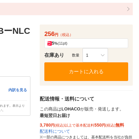
ーNLC
256
円
（税込）
5
%
(11pt)
在庫あり
1
数量
カートに入れる
内訳を見る
配送情報・送料について
されます。表示より
この商品は
LOHACO
が販売・発送します。
い。
最短翌日お届け
3,780
550
無料
円
(税込)以上で基本配送料
円
(税込)
配送料について
※
一部の商品につきましては、基本配送料を当社が負担