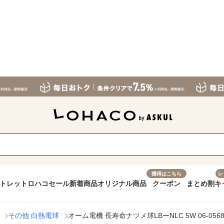
獲得はこちら
レ
トレット
ロハコセール
新着商品
オリジナル商品
クーポン
まとめ割
キ
その他 白熱電球
オーム電機 長寿命ナツメ球LBーNLC 5W 06-0568