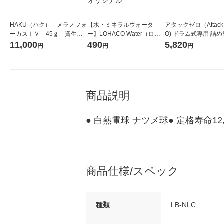
HAKU（ハク） メラノフォ
【水・ミネラルウォータ
アタックゼロ（Attack
ーカスＩＶ 45ｇ 資生
ー】LOHACO Water（ロハ
O) ドラム式専用 詰め
堂 おまけ付き
コウォーター）2L ラベルレ
ガジャンボ 2300g 1
11,000
490
5,820
円
円
円
ス 1箱（5本入）（イチオ
（2個入) 洗濯洗剤 花
シ） オリジナル
商品説明
● 白熱電球 ナツメ球● 定格寿命
商品仕様/スペック
種類
LB-NLC