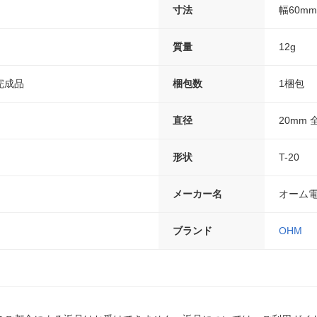
寸法
幅60m
質量
12g
完成品
梱包数
1梱包
直径
20mm 
形状
T-20
メーカー名
オーム
ブランド
OHM