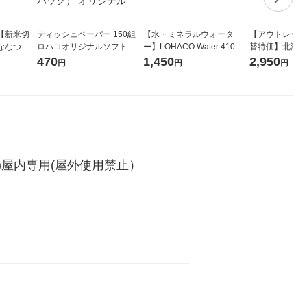
【新米切
ティッシュペーパー 150組
【水・ミネラルウォータ
【アウトレット
ななつぼ
ロハコオリジナルソフトパ
ー】LOHACO Water 410ml
替特価】北海道
袋 令和7年産
ックティッシュ フィオナ オ
1箱（20本入）ラベルレス
し 精白米 5kg
470
1,450
2,950
円
円
円
ジナル
リジナル 1セット（10個：
（イチオシ） オリジナル
米 木徳神糧 オ
5個入×2パック） オリジナ
ル
比)屋内専用(屋外使用禁止）