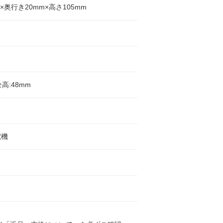
m×奥行き20mm×高さ105mm
全高:48mm
電機