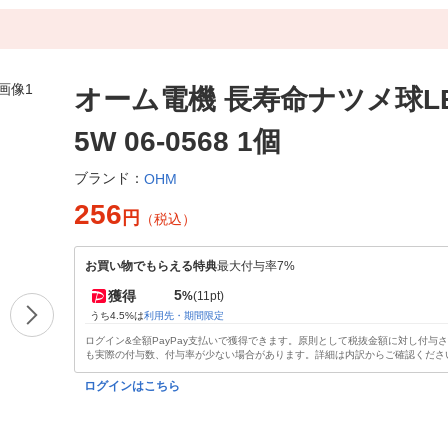
オーム電機 長寿命ナツメ球LB
5W 06-0568 1個
ブランド：
OHM
256
円
（税込）
お買い物でもらえる特典
最大付与率7%
5
獲得
%
(11pt)
うち4.5%は
利用先・期間限定
ログイン&全額PayPay支払いで獲得できます。原則として税抜金額に対し付与
も実際の付与数、付与率が少ない場合があります。詳細は内訳からご確認くださ
ログインはこちら