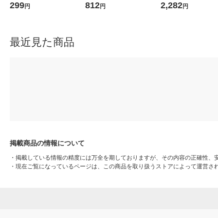
オプラグ コード長1m TMS1
DT7L-G IG92 1個
0 FCL32EDW30MF3
299
812
2,282
円
円
円
061BK 1個
最近見た商品
掲載商品の情報について
・
掲載している情報の精度には万全を期しておりますが、その内容の正確性、
・
現在ご覧になっているページは、この商品を取り扱うストアによって運営さ