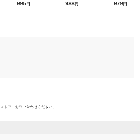
スタータ形 FL20SSN/18 20
2個セット LDA4L-G-E17/W-
GAG592P 1セ
995
988
979
円
円
円
形 昼白色 1本
4T102P 1箱(2個入)
ストアにお問い合わせください。