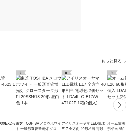
もっと見る
7
8
9
30EXD-8
東芝 TOSHIBA メロウホワイ
アイリスオーヤマ LED電球
オーム電機 LED
ト
ト 一般形直管蛍光灯 グロー
E17 全方向 40形相当 電球色
形相当 昼白色 2