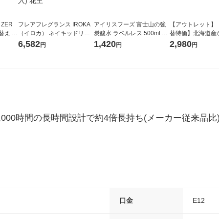
 ZER
フレアフレグランス IROKA
アイリスフーズ 富士山の強
【アウトレット】
替え メ
（イロカ） ネイキッドリリ
炭酸水 ラベルレス 500ml 1
替特価】北海道産
セット
ーの香り 柔軟剤 詰め替え 超
箱（24本入）
し 無洗米 5kg 1
6,582
1,420
2,980
円
円
円
王
特大 1200ml 1セット（5個
米 木徳神糧 オリ
入) 花王
12,000時間の長時間設計で約4倍長持ち(メーカー従来品
口金
E12