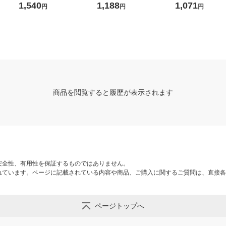
 1個
T・D・9/10E 1本
2個セット LDA7L-G-6T62P
1,540
1,188
1,071
円
円
円
1箱(2個入)
商品を閲覧すると履歴が表示されます
安全性、有用性を保証するものではありません。
れています。ページに記載されている内容や商品、ご購入に関するご質問は、直接各
ページトップへ