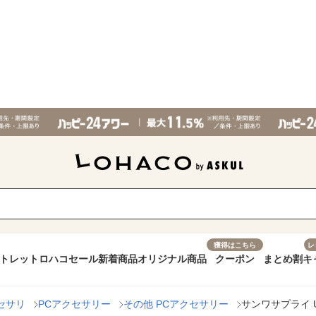
獲得はこちら
レ
トレット
ロハコセール
新着商品
オリジナル商品
クーポン
まとめ割
キ
セサリ
PCアクセサリー
その他 PCアクセサリー
サンワサプライ U