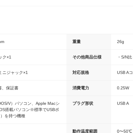
mm
重量
26g
ック×1
その他商品仕様
・S/N比
ミニジャック×1
対応規格
USB A
書、保証書
消費電力
0.25W
DOS/V）パソコン、Apple Macシ
プラグ形状
USB A
 OS搭載パソコン※標準でUSBポ
タ）を持つ機種
動作温度範囲
0〜50℃