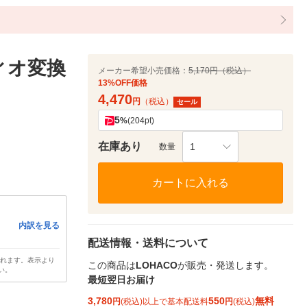
ィオ変換
メーカー希望小売価格：
5,170円（税込）
13%OFF価格
4,470
円
（税込）
セール
5
%
(204pt)
在庫あり
1
数量
カートに入れる
内訳を見る
配送情報・送料について
されます。表示より
この商品は
LOHACO
が販売・発送します。
い。
最短翌日お届け
3,780
550
無料
円
(税込)以上で基本配送料
円
(税込)