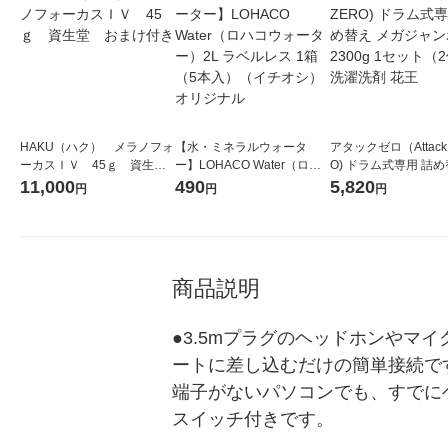
HAKU（ハク） メラノフォ
【水・ミネラルウォータ
アタックゼロ（Attack
ーカスＩＶ 45ｇ 資生
ー】LOHACO Water（ロハ
O) ドラム式専用 詰め
堂 おまけ付き
コウォーター）2L ラベルレ
ガジャンボ 2300g 1
11,000
490
5,820
円
円
円
ス 1箱（5本入）（イチオ
（2個入) 洗濯洗剤 花
シ） オリジナル
商品説明
●3.5mプラグのヘッドホンやマ
ートに差し込むだけの簡単接続です
端子がないパソコンでも、すでに
スイッチ付きです。