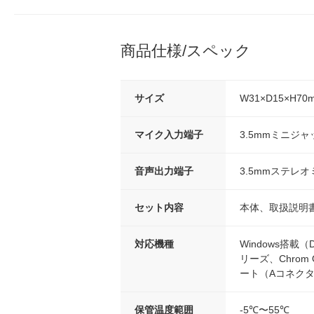
商品仕様/スペック
サイズ
W31×D15×H70
マイク入力端子
3.5mmミニジャ
音声出力端子
3.5mmステレオ
セット内容
本体、取扱説明
対応機種
Windows搭載（
リーズ、Chrom
ート（Aコネク
保管温度範囲
-5℃〜55℃