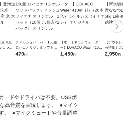
【新米切
ティッシュペーパー 150組
【水・ミネラルウォータ
【アウトレット
ななつぼ
ロハコオリジナルソフトパ
ー】LOHACO Water 410ml
替特価】北海道
袋 令和7年産
ックティッシュ フィオナ オ
1箱（20本入）ラベルレス
し 精白米 5kg
470
1,450
2,950
円
円
円
ジナル
リジナル 1セット（10個：
（イチオシ） オリジナル
米 木徳神糧 オ
5個入×2パック） オリジナ
ル
ドカードやドライバは不要。USBポ
な高音質を実現します。  ●マイク
。  ●マイクミュートや音量調整