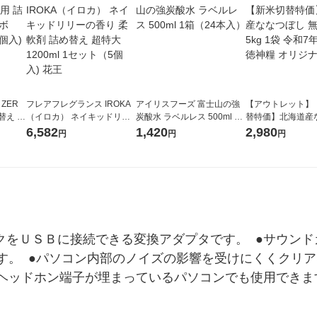
 ZER
フレアフレグランス IROKA
アイリスフーズ 富士山の強
【アウトレット】
替え メ
（イロカ） ネイキッドリリ
炭酸水 ラベルレス 500ml 1
替特価】北海道産
セット
ーの香り 柔軟剤 詰め替え 超
箱（24本入）
し 無洗米 5kg 1
6,582
1,420
2,980
円
円
円
王
特大 1200ml 1セット（5個
米 木徳神糧 オリ
入) 花王
イクをＵＳＢに接続できる変換アダプタです。  ●サウン
。  ●パソコン内部のノイズの影響を受けにくくクリア
ヘッドホン端子が埋まっているパソコンでも使用できます