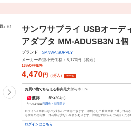
サンワサプライ USBオーデ
アダプタ MM-ADUSB3N 1個
ブランド：
SANWA SUPPLY
メーカー希望小売価格：
5,170円（税込）
13%OFF価格
4,470
円
（税込）
セール
お買い物でもらえる特典
最大付与率11%
5
獲得
%
(204pt)
うち4.5%は
利用先・期間限定
ログイン&全額PayPay支払いで獲得できます。原則として税抜金額に対し付与
も実際の付与数、付与率が少ない場合があります。詳細は内訳からご確認くださ
ログインはこちら