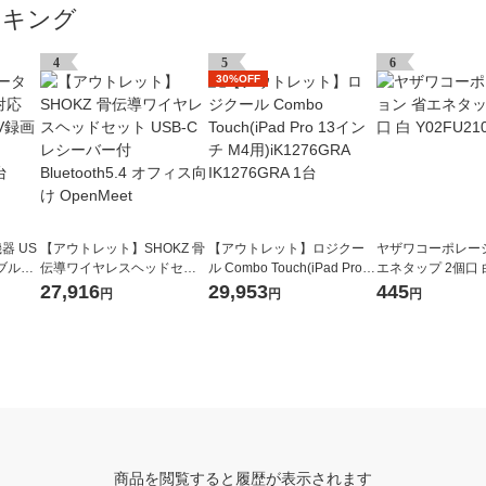
ンキング
4
5
6
30%OFF
器 US
【アウトレット】SHOKZ 骨
【アウトレット】ロジクー
ヤザワコーポレー
タブルHD
伝導ワイヤレスヘッドセッ
ル Combo Touch(iPad Pro 1
エネタップ 2個口 白
ブラック
ト USB-Cレシーバー付 Blue
3インチ M4用)iK1276GRA I
210WH 1個
27,916
29,953
445
円
円
円
tooth5.4 オフィス向け Open
K1276GRA 1台
Meet
商品を閲覧すると履歴が表示されます