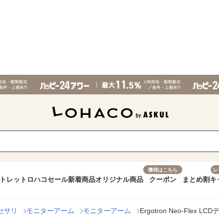
獲得はこちら
レ
トレット
ロハコセール
新着商品
オリジナル商品
クーポン
まとめ割
キ
セサリ
モニターアーム
モニターアーム
Ergotron Neo-Flex L