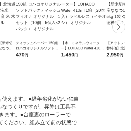
【新米切
ティッシュペーパー 150組
【水・ミネラルウォータ
【アウトレット
ななつぼ
ロハコオリジナルソフトパ
ー】LOHACO Water 410ml
替特価】北海道
袋 令和7年産
ックティッシュ フィオナ オ
1箱（20本入）ラベルレス
し 精白米 5kg
470
1,450
2,950
円
円
円
ジナル
リジナル 1セット（10個：
（イチオシ） オリジナル
米 木徳神糧 オ
5個入×2パック） オリジナ
ル
も使えます。●経年劣化がない独自
ルなつくりですが、昇降は工具不
できます。●台座裏のローラーで
ってください。組み立て前の状態で