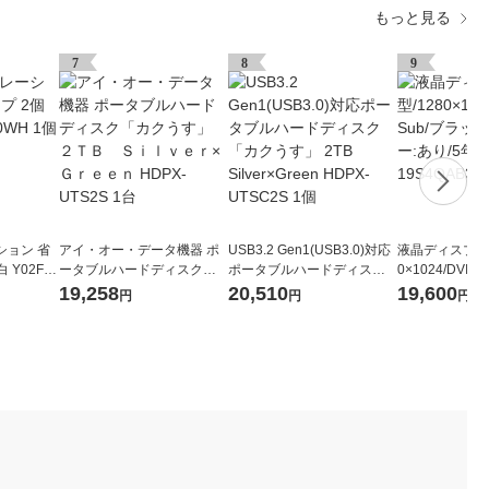
もっと見る
7
8
9
ション 省
アイ・オー・データ機器 ポ
USB3.2 Gen1(USB3.0)対応
液晶ディスプレイ 
 Y02FU
ータブルハードディスク
ポータブルハードディスク
0×1024/DVI
「カクうす」 ２ＴＢ Ｓ
「カクうす」 2TB Silver×Gr
ック/スピーカー
19,258
20,510
19,600
円
円
円
ｉｌｖｅｒ×Ｇｒｅｅｎ HD
een HDPX-UTSC2S 1個
フル保証 19S4Q
PX-UTS2S 1台