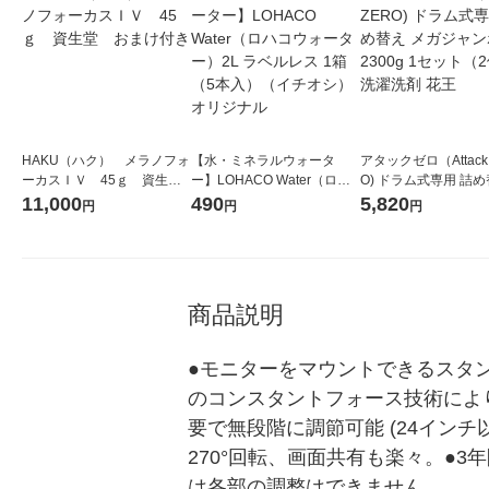
HAKU（ハク） メラノフォ
【水・ミネラルウォータ
アタックゼロ（Attack
ーカスＩＶ 45ｇ 資生
ー】LOHACO Water（ロハ
O) ドラム式専用 詰め
堂 おまけ付き
コウォーター）2L ラベルレ
ガジャンボ 2300g 1
11,000
490
5,820
円
円
円
ス 1箱（5本入）（イチオ
（2個入) 洗濯洗剤 花
シ） オリジナル
商品説明
●モニターをマウントできるスタ
のコンスタントフォース技術によ
要で無段階に調節可能 (24イン
270°回転、画面共有も楽々。●
は各部の調整はできません。