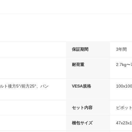
保証期間
3年間
耐荷重
2.7kg〜7
ルト後方5°/前方25°、パン
VESA規格
100x1
セット内容
ピボッ
梱包サイズ
47x23x