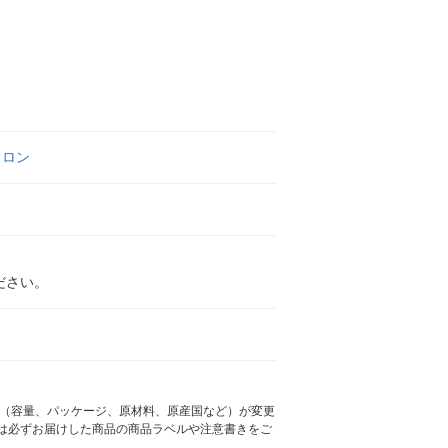
n
トロン
ださい。
様（容量、パッケージ、原材料、原産国など）が変更
は必ずお届けした商品の商品ラベルや注意書きをご