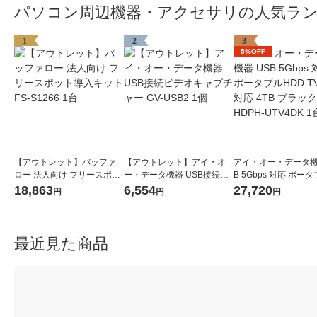
パソコン周辺機器・アクセサリの人気ラ
1
2
3
5%OFF
【アウトレット】バッファ
【アウトレット】アイ・オ
アイ・オー・データ機
ロー 法人向け フリースポッ
ー・データ機器 USB接続ビ
B 5Gbps 対応 ポー
ト導入キット FS-S1266 1台
デオキャプチャー GV-USB2
D TV録画対応 4TB 
18,863
6,554
27,720
円
円
円
1個
HDPH-UTV4DK 1台
最近見た商品