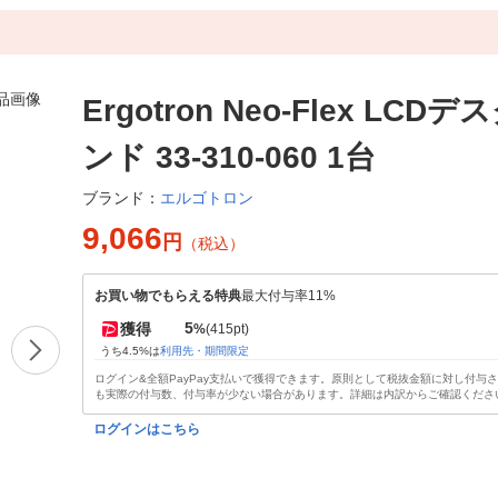
Ergotron Neo-Flex LCD
ンド 33-310-060 1台
エルゴトロン
ブランド：
9,066
円
（税込）
お買い物でもらえる特典
最大付与率11%
5
獲得
%
(415pt)
うち4.5%は
利用先・期間限定
ログイン&全額PayPay支払いで獲得できます。原則として税抜金額に対し付与
も実際の付与数、付与率が少ない場合があります。詳細は内訳からご確認くださ
ログインはこちら