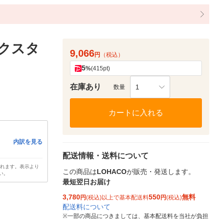
デスクスタ
9,066
円
（税込）
5
%
(415pt)
在庫あり
1
数量
カートに入れる
内訳を見る
配送情報・送料について
されます。表示より
この商品は
LOHACO
が販売・発送します。
い。
最短翌日お届け
3,780
550
無料
円
(税込)以上で基本配送料
円
(税込)
配送料について
※
一部の商品につきましては、基本配送料を当社が負担