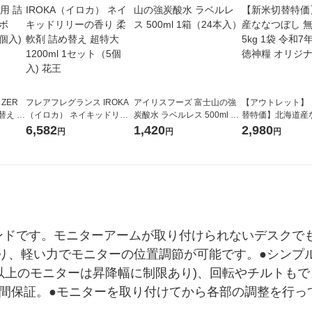
 ZER
フレアフレグランス IROKA
アイリスフーズ 富士山の強
【アウトレット】
替え メ
（イロカ） ネイキッドリリ
炭酸水 ラベルレス 500ml 1
替特価】北海道産
セット
ーの香り 柔軟剤 詰め替え 超
箱（24本入）
し 無洗米 5kg 1
6,582
1,420
2,980
円
円
円
王
特大 1200ml 1セット（5個
米 木徳神糧 オリ
入) 花王
ンドです。モニターアームが取り付けられないデスクで
り、軽い力でモニターの位置調節が可能です。●シンプ
チ以上のモニターは昇降幅に制限あり)、回転やチルトも
3年間保証。●モニターを取り付けてから各部の調整を行