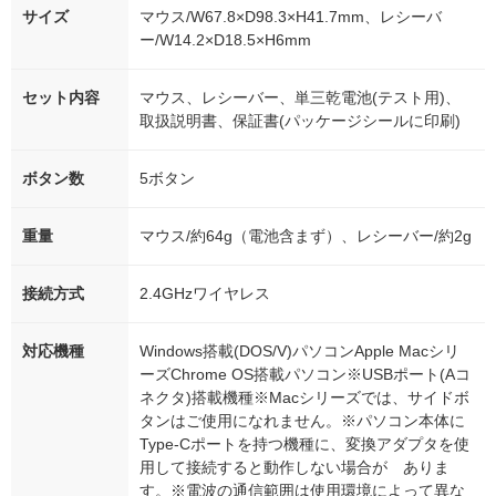
サイズ
マウス/W67.8×D98.3×H41.7mm、レシーバ
ー/W14.2×D18.5×H6mm
セット内容
マウス、レシーバー、単三乾電池(テスト用)、
取扱説明書、保証書(パッケージシールに印刷)
ボタン数
5ボタン
重量
マウス/約64g（電池含まず）、レシーバー/約2g
接続方式
2.4GHzワイヤレス
対応機種
Windows搭載(DOS/V)パソコンApple Macシリ
ーズChrome OS搭載パソコン※USBポート(Aコ
ネクタ)搭載機種※Macシリーズでは、サイドボ
タンはご使用になれません。※パソコン本体に
Type-Cポートを持つ機種に、変換アダプタを使
用して接続すると動作しない場合が ありま
す。※電波の通信範囲は使用環境によって異な