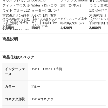
バッファロー ワイヤ
【水・ミネラルウォー
アイリスフーズ 富士
【アウトレッ
レス（無線）マウス
ター】LOHACO Wate
山の強炭酸水 ラベル
米切替特価】
プレミアムフィットマ
3,480
r（ロハコウォータ
490
レス 500ml 1箱（24
1,420
ななつぼし 無洗
2,980
円
円
円
円
ウス ホワイト ブルー
ー）2L ラベルレス 1
本入）
g 1袋 令和7年
LED方式/5ボタン/静
箱（5本入）（イチオ
徳神糧 オリジ
商品説明
音タイプ/横スクロー
シ） オリジナル
ル対応 BSMBW500M
WH
商品仕様/スペック
インターフェ
USB HID Ver.1.1準拠
ース
カラー
ブルー
コネクタ形状
USB Aコネクタ