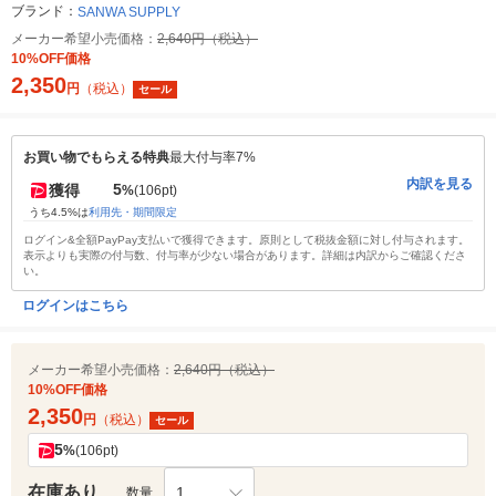
ブランド：
SANWA SUPPLY
メーカー希望小売価格：
2,640円（税込）
10%OFF価格
2,350
円
（税込）
セール
お買い物でもらえる特典
最大付与率7%
内訳を見る
5
獲得
%
(106pt)
うち4.5%は
利用先・期間限定
ログイン&全額PayPay支払いで獲得できます。原則として税抜金額に対し付与されます。
表示よりも実際の付与数、付与率が少ない場合があります。詳細は内訳からご確認くださ
い。
ログインはこちら
メーカー希望小売価格：
2,640円（税込）
10%OFF価格
2,350
円
（税込）
セール
5
%
(106pt)
在庫あり
1
数量