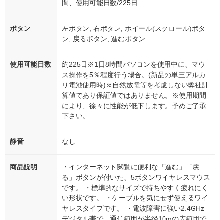
間、使用可能日数/225日
ボタン
左ボタン, 右ボタン, ホイール(スクロール)ボタ
ン, 戻るボタン, 進むボタン
使用可能日数
約225日※1日8時間パソコンを使用中に、マウ
ス操作を5％程度行う場合。(新品の単三アルカ
リ電池使用時)※自然放電等を考慮しない弊社計
算値であり保証値ではありません。※使用期間
により、徐々に性能が低下します。予めご了承
下さい。
静音
なし
商品説明
・インターネット閲覧に便利な「進む」「戻
る」ボタンが付いた、5ボタンワイヤレスマウス
です。 ・標準的なサイズで持ちやすく疲れにく
い形状です。 ・ケーブルを気にせず使えるワイ
ヤレスタイプです。 ・電波障害に強い2.4GHz
デジタル帯で、通信範囲が半径10mの広範囲で