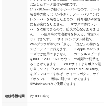
安定したデータ通信が可能です。 ・
14.2×18.5mmの極小レシーバーなので、ポート
装着時の出っぱりが小さく、ノートパソコンに
レシーバーを装着したままの 持ち運びや保管
にも邪魔になりません。 ・マウス本体にレシー
バーを収納できるので、紛失の心配がありませ
ん。 ・不使用時の電池消耗を抑える、電源スイ
ッチ付きです。 ・サイドに2ボタン搭載で、
Webブラウザ等での「戻る」「進む」の操作を
スピーディーに行えます。 ※Apple Macシリ
ーズでは使用できません。 ・カーソルスピード
を800・1200・1600カウントの3段階で切替え
ることができます。 ・WEBサイトよりボタン割
り当てソフト「SANWA SUPPLY Mouse Utility」
をダウンロードすれば、ホイールボタン、サイ
ドボタンに 機能の割り当てができます。
※Windowsのみで使用できます。
連続待機時間
約10000時間