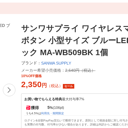
サンワサプライ ワイヤレスマ
ボタン 小型サイズ ブルーLE
ック MA-WB509BK 1個
ブランド：
SANWA SUPPLY
メーカー希望小売価格：
2,640円（税込）
10%OFF価格
2,350
円
（税込）
セール
お買い物でもらえる特典
最大付与率7%
5
獲得
%
(106pt)
うち4.5%は
利用先・期間限定
ログイン&全額PayPay支払いで獲得できます。原則として税抜金額に対し付与
も実際の付与数、付与率が少ない場合があります。詳細は内訳からご確認くださ