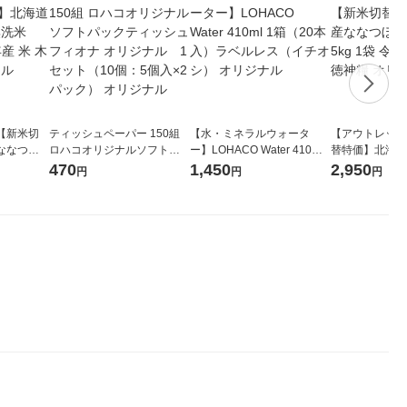
【新米切
ティッシュペーパー 150組
【水・ミネラルウォータ
【アウトレット
ななつぼ
ロハコオリジナルソフトパ
ー】LOHACO Water 410ml
替特価】北海道
袋 令和7年産
ックティッシュ フィオナ オ
1箱（20本入）ラベルレス
し 精白米 5kg
470
1,450
2,950
円
円
円
ジナル
リジナル 1セット（10個：
（イチオシ） オリジナル
米 木徳神糧 オ
5個入×2パック） オリジナ
ル