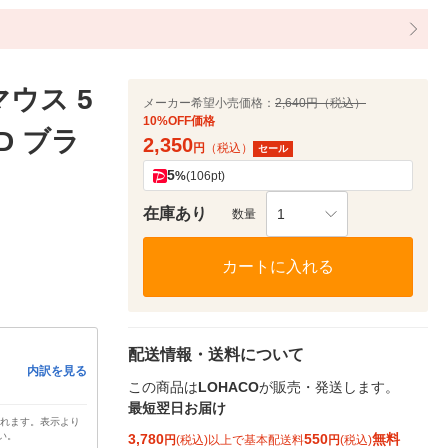
ウス 5
メーカー希望小売価格：
2,640円（税込）
10%OFF価格
D ブラ
2,350
円
（税込）
セール
5
%
(106pt)
在庫あり
1
数量
カートに入れる
配送情報・送料について
内訳を見る
この商品は
LOHACO
が販売・発送します。
最短翌日お届け
されます。表示より
い。
3,780
550
無料
円
(税込)以上で基本配送料
円
(税込)