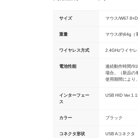
サイズ
マウス/W67.8×D
重量
マウス/約64g（
ワイヤレス方式
2.4GHzワイ
電池性能
連続動作時間/9
場合。（新品の
使用期間により
インターフェー
USB HID Ver.1
ス
カラー
ブラック
コネクタ形状
USB Aコネクタ