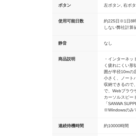
ボタン
左ボタン, 右ボタ
使用可能日数
約225日※1日
しない弊社計算
静音
なし
商品説明
・インターネッ
く疲れにくい形状
囲が半径10mの
小さく、ノート
収納できるので
で、Webブラウ
カーソルスピード
「SANWA SU
※Windowsの
連続待機時間
約10000時間