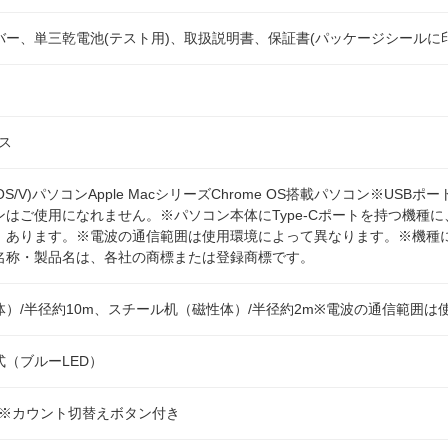
ー、単三乾電池(テスト用)、取扱説明書、保証書(パッケージシールに印
レス
(DOS/V)パソコンApple MacシリーズChrome OS搭載パソコン※US
ンはご使用になれません。※パソコン本体にType-Cポートを持つ機種
 あります。※電波の通信範囲は使用環境によって異なります。※機種
名称・製品名は、各社の商標または登録商標です。
）/半径約10m、スチール机（磁性体）/半径約2m※電波の通信範囲
（ブルーLED）
 1600※カウント切替えボタン付き