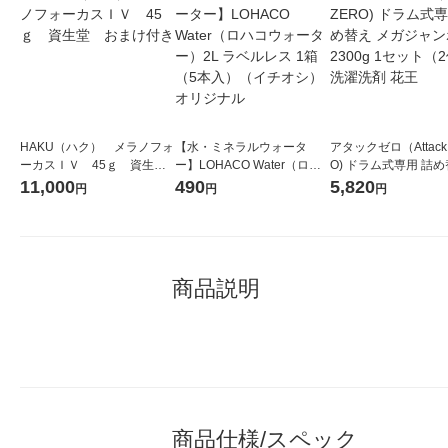
HAKU（ハク） メラノフォ
【水・ミネラルウォータ
アタックゼロ（Attack
ーカスＩＶ 45ｇ 資生
ー】LOHACO Water（ロハ
O) ドラム式専用 詰め
堂 おまけ付き
コウォーター）2L ラベルレ
ガジャンボ 2300g 1
11,000
490
5,820
円
円
円
ス 1箱（5本入）（イチオ
（2個入) 洗濯洗剤 花
シ） オリジナル
商品説明
商品仕様/スペック