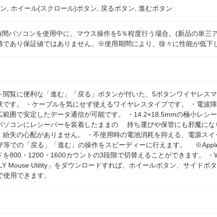
ン, ホイール(スクロール)ボタン, 戻るボタン, 進むボタン
8時間パソコンを使用中に、マウス操作を5％程度行う場合。(新品の単三
値であり保証値ではありません。※使用期間により、徐々に性能が低下
ト閲覧に便利な「進む」「戻る」ボタンが付いた、5ボタンワイヤレスマ
です。 ・ケーブルを気にせず使えるワイヤレスタイプです。 ・電波障害
広範囲で安定したデータ通信が可能です。 ・14.2×18.5mmの極小
パソコンにレシーバーを装着したままの 持ち運びや保管にも邪魔にな
、紛失の心配がありません。 ・不使用時の電池消耗を抑える、電源スイ
ザ等での「戻る」「進む」の操作をスピーディーに行えます。 ※Apple
を800・1200・1600カウントの3段階で切替えることができます。 
PPLY Mouse Utility」をダウンロードすれば、ホイールボタン、
みで使用できます。