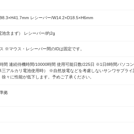
98.3×H41.7mm レシーバー/W14.2×D18.5×H6mm
電池含まず） レシーバー/約2g
ヤレス ※マウス・レシーバー間のIDは固定です。
1時間 連続待機時間/10000時間 使用可能日数/225日 ※1日8時間パ
単三アルカリ電池使用時） ※自然放電などを考慮しないサンワサプライ
、徐々に性能が低下します。予めご了承ください。
.1準拠