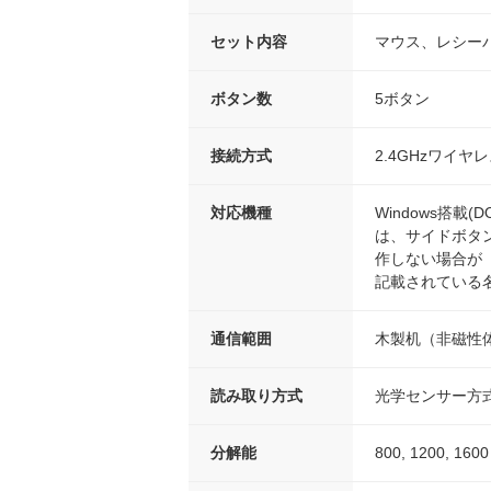
セット内容
マウス、レシーバ
ボタン数
5ボタン
接続方式
2.4GHzワイヤ
対応機種
Windows搭載
は、サイドボタ
作しない場合が
記載されている
通信範囲
木製机（非磁性体
読み取り方式
光学センサー方式
分解能
800, 1200,