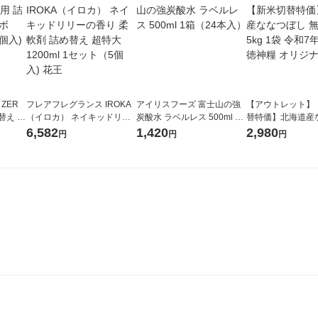
 ZER
フレアフレグランス IROKA
アイリスフーズ 富士山の強
【アウトレット】
替え メ
（イロカ） ネイキッドリリ
炭酸水 ラベルレス 500ml 1
替特価】北海道産
セット
ーの香り 柔軟剤 詰め替え 超
箱（24本入）
し 無洗米 5kg 1
6,582
1,420
2,980
円
円
円
王
特大 1200ml 1セット（5個
米 木徳神糧 オリ
入) 花王