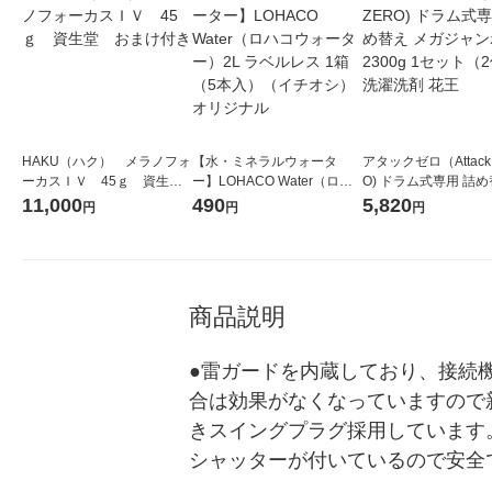
HAKU（ハク） メラノフォ
【水・ミネラルウォータ
アタックゼロ（Attack
ーカスＩＶ 45ｇ 資生
ー】LOHACO Water（ロハ
O) ドラム式専用 詰め
堂 おまけ付き
コウォーター）2L ラベルレ
ガジャンボ 2300g 1
11,000
490
5,820
円
円
円
ス 1箱（5本入）（イチオ
（2個入) 洗濯洗剤 花
シ） オリジナル
商品説明
●雷ガードを内蔵しており、接続
合は効果がなくなっていますので
きスイングプラグ採用しています。
シャッターが付いているので安全