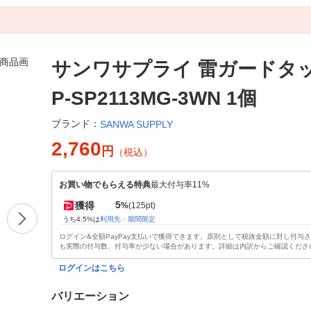
サンワサプライ 雷ガードタッ
P-SP2113MG-3WN 1個
ブランド：
SANWA SUPPLY
2,760
円
（税込）
お買い物でもらえる特典
最大付与率11%
5
獲得
%
(125pt)
うち4.5%は
利用先・期間限定
ログイン&全額PayPay支払いで獲得できます。原則として税抜金額に対し付与
も実際の付与数、付与率が少ない場合があります。詳細は内訳からご確認くださ
ログインはこちら
バリエーション