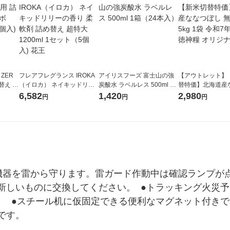
 ZER
フレアフレグランス IROKA
アイリスフーズ 富士山の強
【アウトレット】
替え メ
（イロカ） ネイキッドリリ
炭酸水 ラベルレス 500ml 1
替特価】北海道産
セット
ーの香り 柔軟剤 詰め替え 超
箱（24本入）
し 無洗米 5kg 1
6,582
1,420
2,980
円
円
円
王
特大 1200ml 1セット（5個
米 木徳神糧 オリ
入) 花王
機器を雷から守ります。雷ガード作動中は確認ランプが点
新しいものに交換してください。  ●トラッキング火災
  ●スチール机に仮固定できる便利なマグネット付きで
です。