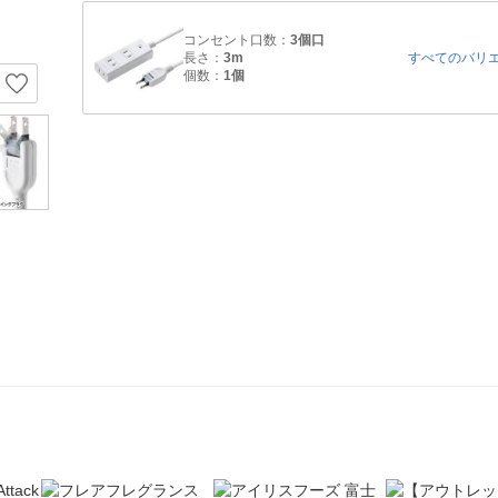
コンセント口数：
3個口
長さ：
3m
すべてのバリ
個数：
1個