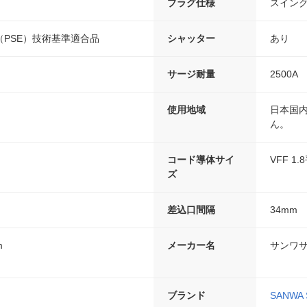
プラグ仕様
スイン
PSE）技術基準適合品
シャッター
あり
サージ耐量
2500A
使用地域
日本国
ん。
コード導体サイ
VFF 1
ズ
差込口間隔
34mm
m
メーカー名
サンワ
ブランド
SANWA 