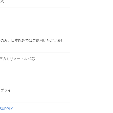
グ式
内のみ。日本以外ではご使用いただけませ
.8平方ミリメートル×2芯
サプライ
SUPPLY