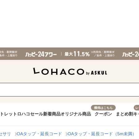
獲得はこちら
レ
トレット
ロハコセール
新着商品
オリジナル商品
クーポン
まとめ割
キ
セサリ
OAタップ・延長コード
OAタップ・延長コード（5m未満）