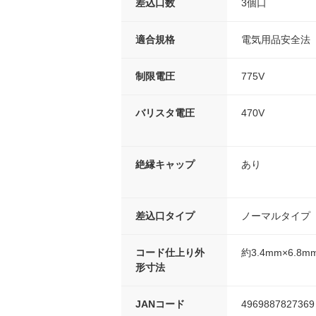
差込口数
3個口
適合規格
電気用品安全法（
制限電圧
775V
バリスタ電圧
470V
絶縁キャップ
あり
差込口タイプ
ノーマルタイプ
コード仕上り外
約3.4mm×6.8m
形寸法
JANコード
4969887827369