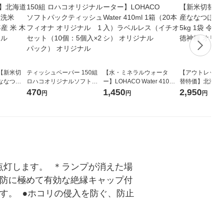
【新米切
ティッシュペーパー 150組
【水・ミネラルウォータ
【アウトレット
ななつぼ
ロハコオリジナルソフトパ
ー】LOHACO Water 410ml
替特価】北海道
袋 令和7年産
ックティッシュ フィオナ オ
1箱（20本入）ラベルレス
し 精白米 5kg
470
1,450
2,950
円
円
円
ジナル
リジナル 1セット（10個：
（イチオシ） オリジナル
米 木徳神糧 オ
5個入×2パック） オリジナ
ル
灯します。  ＊ランプが消えた場
予防に極めて有効な絶縁キャップ付
す。  ●ホコリの侵入を防ぐ、防止