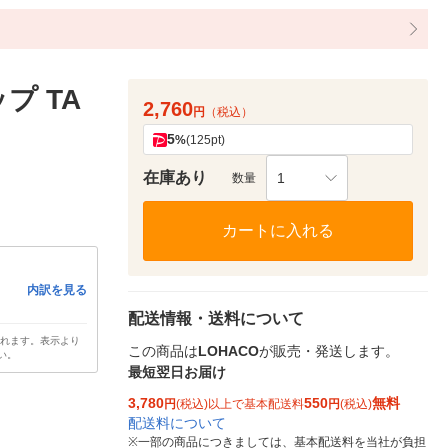
プ TA
2,760
円
（税込）
5
%
(125pt)
在庫あり
1
数量
カートに入れる
内訳を見る
配送情報・送料について
されます。表示より
この商品は
LOHACO
が販売・発送します。
い。
最短翌日お届け
3,780
550
無料
円
(税込)以上で基本配送料
円
(税込)
配送料について
※
一部の商品につきましては、基本配送料を当社が負担