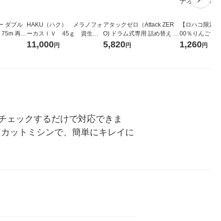
ー ダブル
HAKU（ハク） メラノフォ
アタックゼロ（Attack ZER
【ロハコ限定】
生
ーカスＩＶ 45ｇ 資生
O) ドラム式専用 詰め替え メ
00％りんごジュー
ィフラワー
堂 おまけ付き
ガジャンボ 2300g 1セット
箱（18本入）
11,000
5,820
1,260
円
円
円
パック12
（2個入) 洗濯洗剤 花王
【クイズ付き】
り
ク】（イチオシ
ル
チェックするだけで対応できま
アカットミシンで、簡単にキレイに