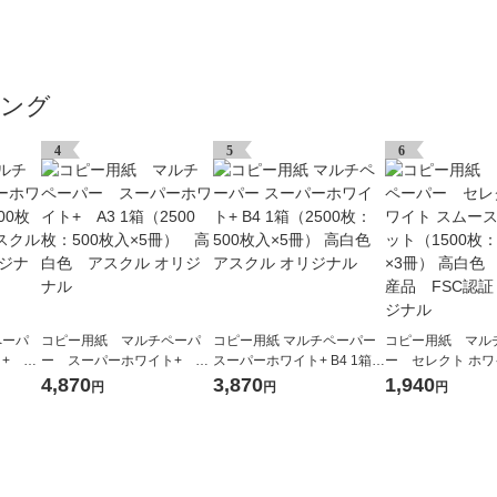
キング
4
5
6
ペーパ
コピー用紙 マルチペーパ
コピー用紙 マルチペーパー
コピー用紙 マル
+ A4
ー スーパーホワイト+ A3
スーパーホワイト+ B4 1箱
ー セレクト ホワ
高白色
1箱（2500枚：500枚入×5
（2500枚：500枚入×5冊）
ース A4 1セット（
4,870
3,870
1,940
円
円
円
 オリ
冊） 高白色 アスクル オ
高白色 アスクル オリジナル
500枚入×3冊） 
リジナル
内生産品 FSC
ジナル