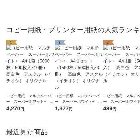
コピー用紙・プリンター用紙の人気ラン
1
2
3
コピー用紙 マルチペーパ
コピー用紙 マルチペーパ
コピー用紙 マルチ
ー スーパーホワイト+ A4
ー スーパーホワイト+ A4
ー スーパーホワイト
1箱（5000枚：500枚入×10
1セット（1500枚：500枚入
1冊（500枚入） 
4,270
1,377
489
円
円
円
冊） 高白色 アスクル
×3冊） 高白色 アスクル
アスクル （イチオシ）
（イチオシ） オリジナル
（イチオシ） オリジナル
ジナル
最近見た商品