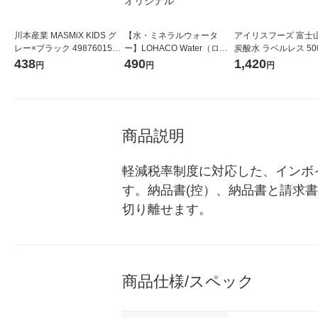
川本産業 MASMiX KIDS グ
【水・ミネラルウォータ
アイリスフーズ 富士
レー×ブラック 4987601584
ー】LOHACO Water（ロハ
炭酸水 ラベルレス 500
107 1袋(7枚入)
コウォーター）2L ラベルレ
箱（24本入）
438
490
1,420
円
円
円
ス 1箱（5本入）（イチオ
シ） オリジナル
商品説明
軽減税率制度に対応した、インボ
す。納品書(控）、納品書と請求
切り離せます。
商品仕様/スペック