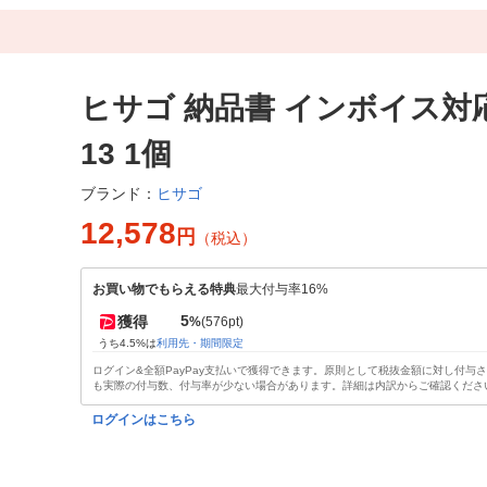
ヒサゴ 納品書 インボイス対応 
13 1個
ヒサゴ
ブランド：
12,578
円
（税込）
お買い物でもらえる特典
最大付与率16%
5
獲得
%
(576pt)
うち4.5%は
利用先・期間限定
ログイン&全額PayPay支払いで獲得できます。原則として税抜金額に対し付与
も実際の付与数、付与率が少ない場合があります。詳細は内訳からご確認くださ
ログインはこちら