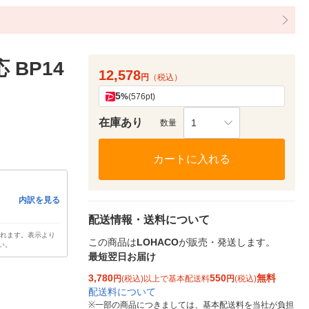
BP14
12,578
円
（税込）
5
%
(576pt)
在庫あり
1
数量
カートに入れる
内訳を見る
配送情報・送料について
されます。表示より
この商品は
LOHACO
が販売・発送します。
い。
最短翌日お届け
3,780
550
無料
円
(税込)以上で基本配送料
円
(税込)
配送料について
※
一部の商品につきましては、基本配送料を当社が負担