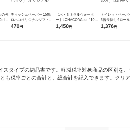
山の強
ティッシュペーパー 150組
【水・ミネラルウォータ
トイレットペーパ
ml 1
ロハコオリジナルソフトパ
ー】LOHACO Water 410ml
3倍長持ち 6ロール 75m 再
ックティッシュ フィオナ オ
1箱（20本入）ラベルレス
紙配合 スコッテ
470
1,450
1,376
円
円
円
リジナル 1セット（10個：
（イチオシ） オリジナル
パック 1セット（2
5個入×2パック） オリジナ
ロール入）花の香
ル
イスタイプの納品書です。軽減税率対象商品の区別を、
書とも税率ごとの合計と、総合計を記入できます。クリ