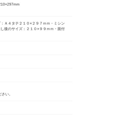
210×297mm
ズ：Ａ４タテ２１０×２９７ｍｍ・ミシン
離し後のサイズ：２１０×９９ｍｍ・面付
ださい。