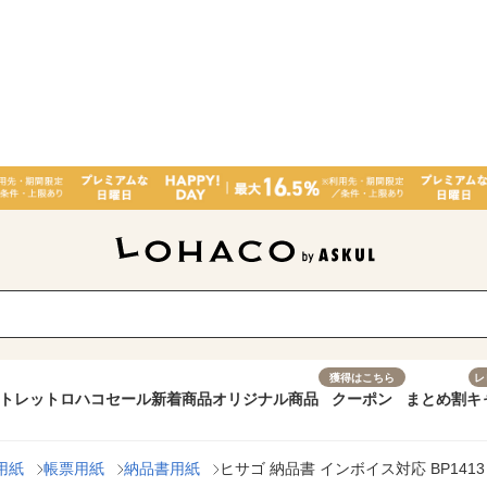
獲得はこちら
レ
トレット
ロハコセール
新着商品
オリジナル商品
クーポン
まとめ割
キ
用紙
帳票用紙
納品書用紙
ヒサゴ 納品書 インボイス対応 BP1413