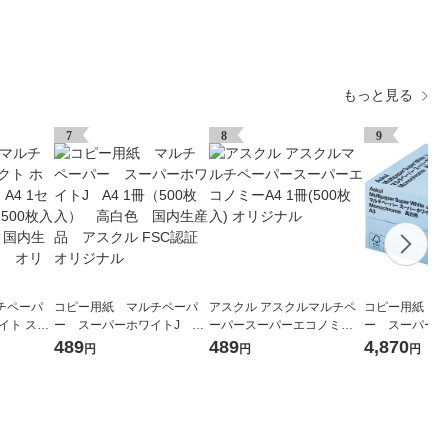
もっと見る
7
8
9
チペーパ
コピー用紙 マルチペーパ
アスクル アスクルマルチペ
コピー用紙 マ
イト スム
ー スーパーホワイトJ A4
ーパースーパーエコノミーA
ー スーパーホ
1500枚：
1冊（500枚入） 高白色
4 1冊(500枚入) オリジナル
1箱（2500枚：
489
489
4,870
円
円
円
高白色 国
国内生産品 アスクル FSC
冊） 高白色 
認証 オリ
認証 オリジナル
品 アスクル FSC
ジナル