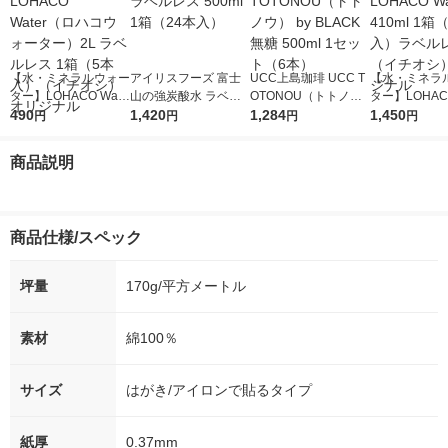
【水・ミネラルウォー
アイリスフーズ 富士
UCC上島珈琲 UCC T
【水・ミネラ
ター】LOHACO Wate
山の強炭酸水 ラベル
OTONOU（トトノ
ター】LOHACO
r（ロハコウォータ
490
レス 500ml 1箱（24
1,420
ウ） by BLACK無糖 5
1,284
r 410ml 1箱
1,450
円
円
円
円
ー）2L ラベルレス 1
本入）
00ml 1セット（6本）
入）ラベルレ
箱（5本入）（イチオ
オシ） オリジ
商品説明
シ） オリジナル
商品仕様/スペック
坪量
170g/平方メートル
素材
綿100％
サイズ
はがき/アイロンで貼るタイプ
紙厚
0.37mm