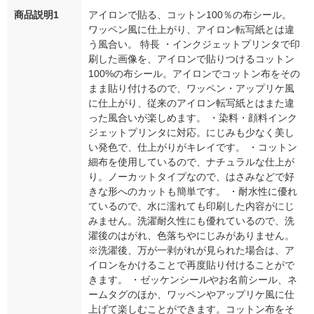
商品説明1
アイロンで貼る、コットン100％の布シール。
ワッペン風に仕上がり、アイロン転写紙とは違
う風合い。 特長 ・インクジェットプリンタで印
刷した画像を、アイロンで貼りつけるコットン
100%の布シール。アイロンでコットン布をその
まま貼り付けるので、ワッペン・アップリケ風
に仕上がり、従来のアイロン転写紙とはまた違
った風合いが楽しめます。 ・染料・顔料インク
ジェットプリンタに対応。にじみも少なく美し
い発色で、仕上がりがキレイです。 ・コットン
細布を使用しているので、ナチュラルな仕上が
り。ノーカットタイプなので、はさみなどで好
きな形へのカットも簡単です。 ・耐水性に優れ
ているので、水に濡れても印刷した内容がにじ
みません。洗濯耐久性にも優れているので、洗
濯後のはがれ、色落ちやにじみがありません。
※洗濯後、万が一剥がれが見られた場合は、ア
イロンをかけることで再度貼り付けることがで
きます。 ・ゼッケンシールやお名前シール、ネ
ームタグのほか、ワッペンやアップリケ風に仕
上げて楽しむことができます。コットン布をそ