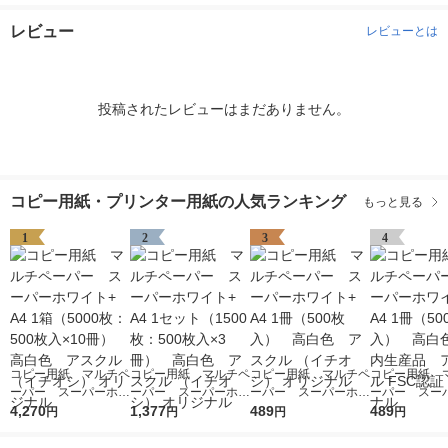
レビュー
レビューとは
投稿されたレビューはまだありません。
コピー用紙・プリンター用紙の人気ランキング
もっと見る
1
2
3
4
コピー用紙 マルチペ
コピー用紙 マルチペ
コピー用紙 マルチペ
コピー用紙 
ーパー スーパーホワ
ーパー スーパーホワ
ーパー スーパーホワ
ーパー スー
イト+ A4 1箱（5000
4,270
イト+ A4 1セット
1,377
イト+ A4 1冊（500
489
イトJ A4 1冊
489
円
円
円
円
枚：500枚入×10冊）
（1500枚：500枚入×
枚入） 高白色 アス
枚入） 高白
高白色 アスクル
3冊） 高白色 アス
クル （イチオシ） オ
生産品 アスク