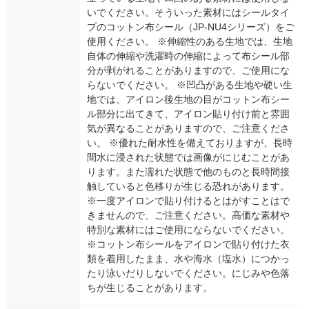
いでください。そういった素材にはシールタイ
プのコットン布シール（JP-NU4シリーズ）をご
使用ください。 ※伸縮性のある生地では、生地
自体の伸縮や洗濯時の伸縮によって布シール部
分が剥がれることがありますので、ご使用にな
らないでください。 ※凹凸がある生地や硬い生
地では、アイロン後生地の目がコットン布シー
ル部分に出てきて、アイロン貼り付け前と雰囲
気が異なることがありますので、ご注意くださ
い。 ※優れた耐水性を備えておりますが、長時
間水に浸された状態では画像がにじむことがあ
ります。また濡れた状態で他のものと長時間接
触していると色移りが生じる恐れがあります。
※一度アイロンで貼り付けるとはがすことはで
きませんので、ご注意ください。高価な素材や
特別な素材にはご使用にならないでください。
※コットン布シールをアイロンで貼り付けた衣
類を着用したまま、水や海水（塩水）につかっ
たり泳いだりしないでください。にじみや色落
ちが生じることがあります。