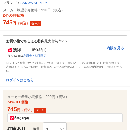
ブランド：
SANWA SUPPLY
メーカー希望小売価格：
990円（税込）
24%OFF価格
745
円
（税込）
セール
お買い物でもらえる特典
最大付与率7%
内訳を見る
5
獲得
%
(32pt)
うち4.5%は
利用先・期間限定
ログイン&全額PayPay支払いで獲得できます。原則として税抜金額に対し付与されます。
表示よりも実際の付与数、付与率が少ない場合があります。詳細は内訳からご確認くださ
い。
ログインはこちら
メーカー希望小売価格：
990円（税込）
24%OFF価格
745
円
（税込）
セール
5
%
(32pt)
在庫あり
1
数量