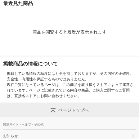
最近見た商品
（イチオシ） オリジ
クル （イチオシ） オ
リジナル
C認証 オリ
ナル
リジナル
商品を閲覧すると履歴が表示されます
掲載商品の情報について
・
掲載している情報の精度には万全を期しておりますが、その内容の正確性、
安全性、有用性を保証するものではありません。
・
現在ご覧になっているページは、この商品を取り扱うストアによって運営さ
れています。ページに記載されている内容や商品、ご購入に関するご質問
は、直接各ストアにお問い合わせください。
ページトップへ
関連サイト・ヘルプ・その他
お知らせ