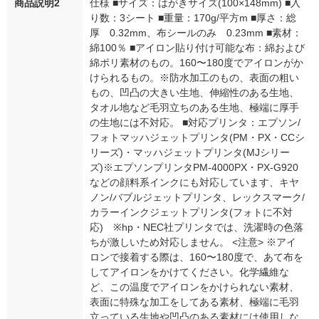
商品説明2
仕様 ■サイズ：はがきサイズ(100×148mm) ■入
り数：3シート ■重量：170g/平方m ■厚さ：総
厚 0.32mm、布シールのみ 0.23mm ■素材：
綿100％ ■アイロン貼り付け可能な布：綿および
綿ポリ素材のもの。160〜180度でアイロンがか
けられるもの。※防水加工のもの、表面の粗い
もの、凹凸の大きい生地、伸縮性のある生地、
タオル地など毛羽立ちのある生地、極端に厚手
の生地には不対応。 ■対応プリンタ：エプソン/
フォトマッハジェットプリンタ(PM・PX・CCシ
リーズ)・マッハジェットプリンタ(MJシリー
ズ)※エプソンプリンタPM-4000PX・PX-G920
などの顔料系インクにも対応しています、キヤ
ノン/バブルジェットプリンタ、レックスマーク/
カラーインクジェットプリンタ(フォトに不対
応) ※hp・NEC社プリンタでは、洗濯時の色落
ちが激しいため対応しません。 <注意> ※アイ
ロンで接着する際は、160〜180度で、あて布を
してアイロンをかけてください。化学繊維な
ど、この温度でアイロンをかけられない素材、
表面に特殊な加工をしてある素材、極端に毛羽
立っている生地や凹凸のある素材には使用しな