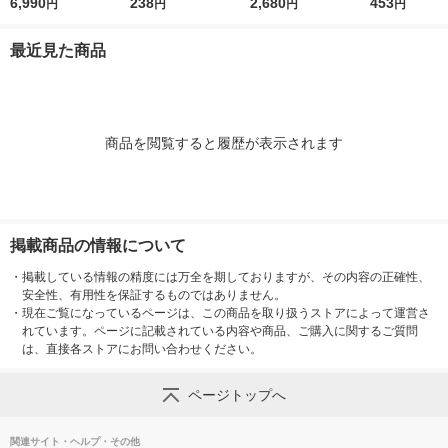
elacon メディアコン
6,990
タイプ KP3 1個
238
抜けどめタップ 3P
2,680
口 黒 Y02FU2
453
円
円
円
円
トロールボタン M-RT
式/4個口/1m/ホワイ
個
1BRXBK エレコム 1
ト TAP-MG341N2-1
最近見た商品
個（直送品）
1個
商品を閲覧すると履歴が表示されます
掲載商品の情報について
・
掲載している情報の精度には万全を期しておりますが、その内容の正確性、
安全性、有用性を保証するものではありません。
・
現在ご覧になっているページは、この商品を取り扱うストアによって運営さ
れています。ページに記載されている内容や商品、ご購入に関するご質問
は、直接各ストアにお問い合わせください。
ページトップへ
関連サイト・ヘルプ・その他