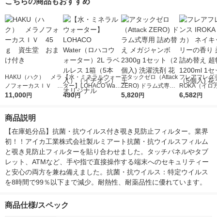
こちらの商品もおすすめ
HAKU（ハク） メラ
【水・ミネラルウォー
アタックゼロ（Attack
フレアフレグラ
ノフォーカスＩＶ 4
ター】LOHACO Wate
ZERO) ドラム式専用
ROKA（イロ
5ｇ 資生堂 おまけ
11,000
r（ロハコウォータ
490
詰め替え メガジャン
5,820
イキッドリリ
6,582
円
円
円
円
付き
ー）2L ラベルレス 1
ボ 2300g 1セット（2
柔軟剤 詰め替
箱（5本入）（イチオ
個入) 洗濯洗剤 花王
大 1200ml 
商品説明
シ） オリジナル
（5個入) 花王
【在庫処分品】抗菌・抗ウイルス付き覗き見防止フィルター。業界
初！！アイカ工業株式会社製ルミアート抗菌・抗ウイルスフィルム
と覗き見防止フィルターを貼り合わせました。タッチパネルやタブ
レット、ATMなど、手や指で直接操作する端末へのセキュリティー
と安心の両方を兼ね備えました。抗菌・抗ウイルス：特定ウイルス
を8時間で99％以下まで減少。耐熱性、耐薬品性に優れています。
商品仕様/スペック