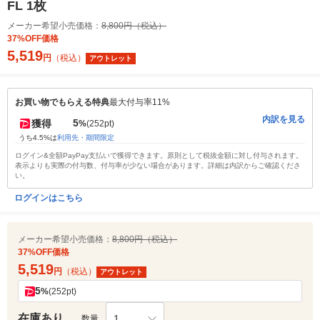
FL 1枚
メーカー希望小売価格：
8,800円（税込）
37%OFF価格
5,519
円
（税込）
アウトレット
お買い物でもらえる特典
最大付与率11%
内訳を見る
5
獲得
%
(252pt)
うち4.5%は
利用先・期間限定
ログイン&全額PayPay支払いで獲得できます。原則として税抜金額に対し付与されます。
表示よりも実際の付与数、付与率が少ない場合があります。詳細は内訳からご確認くださ
い。
ログインはこちら
メーカー希望小売価格：
8,800円（税込）
37%OFF価格
5,519
円
（税込）
アウトレット
5
%
(252pt)
在庫あり
1
数量