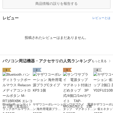
商品情報の誤りを報告する
レビュー
レビューとは
投稿されたレビューはまだありません。
パソコン周辺機器・アクセサリの人気ランキング
もっと見る
1
2
3
4
Bluetooth ハンディト
ヤザワコーポレーショ
サンワサプライ 電源
ヤザワコーポ
ラックボールマウス R
ン 海外用電源プラグC
タップ マグネット付
ン 省エネタッ