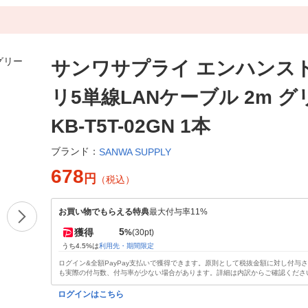
サンワサプライ エンハンス
リ5単線LANケーブル 2m 
KB-T5T-02GN 1本
ブランド：
SANWA SUPPLY
678
円
（税込）
お買い物でもらえる特典
最大付与率11%
5
獲得
%
(30pt)
うち4.5%は
利用先・期間限定
ログイン&全額PayPay支払いで獲得できます。原則として税抜金額に対し付与
も実際の付与数、付与率が少ない場合があります。詳細は内訳からご確認くださ
ログインはこちら