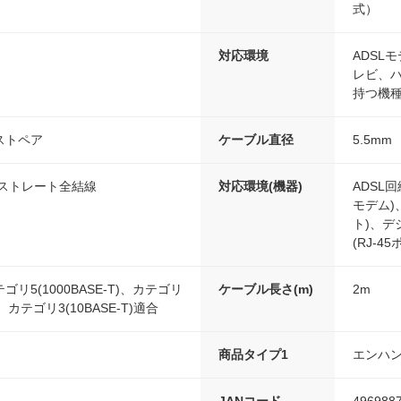
式）
対応環境
ADSL
レビ、ハ
持つ機種
ストペア
ケーブル直径
5.5mm
/ストレート全結線
対応環境(機器)
ADSL回
モデム)
ト)、
(RJ-4
リ5(1000BASE-T)、カテゴリ
ケーブル長さ(m)
2m
X)、カテゴリ3(10BASE-T)適合
商品タイプ1
エンハン