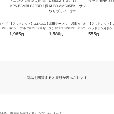
タイプ
【アウトレット】エレコム 3
USBケーブル USB-A（オ
【アウトレット】
HDMIQ
in1ケーブル microUSB+Typ
ス）USB3.0MicroB 0.5m
ヘッドホン延長ケ
直送品）
eC+ライトニング 2m 防災用
USB3.2（ Gen1） KU30-A
耐久 2m ブラック E
1,965
1,580
555
円
円
円
赤 MPA-BAMBLC20RD 1個
MC05BK サンワサプラ
LS20BK
イ 1本
商品を閲覧すると履歴が表示されます
安全性、有用性を保証するものではありません。