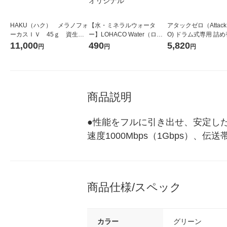
HAKU（ハク） メラノフォ
【水・ミネラルウォータ
アタックゼロ（Attack
ーカスＩＶ 45ｇ 資生
ー】LOHACO Water（ロハ
O) ドラム式専用 詰め
堂 おまけ付き
コウォーター）2L ラベルレ
ガジャンボ 2300g 1
11,000
490
5,820
円
円
円
ス 1箱（5本入）（イチオ
（2個入) 洗濯洗剤 花
シ） オリジナル
商品説明
●性能をフルに引き出せ、安定し
速度1000Mbps（1Gbps）、伝
商品仕様/スペック
カラー
グリーン