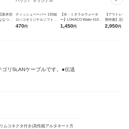
【新米切
ティッシュペーパー 150組
【水・ミネラルウォータ
【アウトレット
ななつぼ
ロハコオリジナルソフトパ
ー】LOHACO Water 410ml
替特価】北海道
袋 令和7年産
ックティッシュ フィオナ オ
1箱（20本入）ラベルレス
し 精白米 5kg
470
1,450
2,950
円
円
円
ジナル
リジナル 1セット（10個：
（イチオシ） オリジナル
米 木徳神糧 オ
5個入×2パック） オリジナ
ル
ゴリ5LANケーブルです。●伝送
5スリムコネクタ付き(高性能アルタネート方