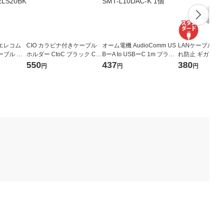
エレコム
CIO カラビナ付きケーブル
オーム電機 AudioComm US
LANケーブル 1m
ーブル 高
ホルダー CtoC ブラック CIO
BーA to USBーC 1m ブラッ
れ防止 ギガビッ
HP-35E
-CHD-BK 1個
ク SMT-L10DAC-K 1個
レンジ LD-GPT
550
437
380
円
円
円
レコム 1個