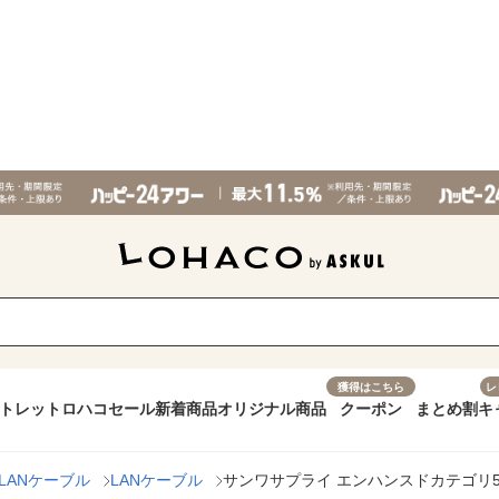
獲得はこちら
レ
トレット
ロハコセール
新着商品
オリジナル商品
クーポン
まとめ割
キ
LANケーブル
LANケーブル
サンワサプライ エンハンスドカテゴリ5単線L