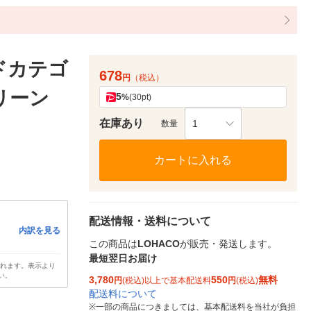
ドカテゴ
678
円
（税込）
グリーン
5
%
(30pt)
在庫あり
1
数量
カートに入れる
配送情報・送料について
内訳を見る
この商品は
LOHACO
が販売・発送します。
最短翌日お届け
されます。表示より
い。
3,780
550
無料
円
(税込)以上で基本配送料
円
(税込)
配送料について
※
一部の商品につきましては、基本配送料を当社が負担