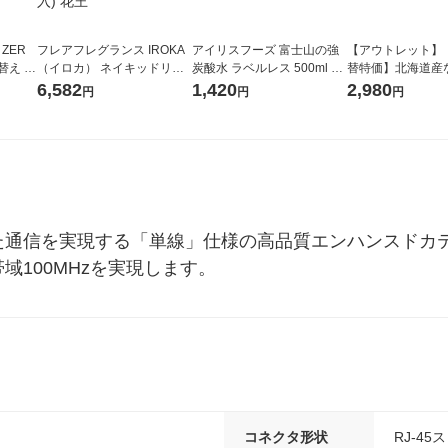
 ZER
フレアフレグランス IROKA
アイリスフーズ 富士山の強
【アウトレット】
替え メ
（イロカ） ネイキッドリリ
炭酸水 ラベルレス 500ml 1
替特価】北海道産
セット
ーの香り 柔軟剤 詰め替え 超
箱（24本入）
し 無洗米 5kg 1
6,582
1,420
2,980
円
円
円
王
特大 1200ml 1セット（5個
米 木徳神糧 オリ
入) 花王
た通信を実現する「単線」仕様の高品質エンハンスドカテ
送帯域100MHzを実現します。
コネクタ形状
RJ-4