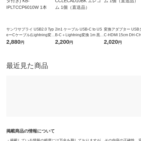
サンワサプライ USB2.0 Typ
2in1 ケーブル USB-C to US
変換アダプター USB
eーCケーブル(Lightning変換
B-C＋Lightning変換 1m 黒
C-HDMI 15cm DH-C
アダプタ付き) KB-IPLTCCP
MPA-CCLECAD10BK エレ
BK エレコム 1個（
2,880
2,200
2,020
円
円
円
6010W 1本
コム 1個（直送品）
最近見た商品
掲載商品の情報について
・
掲載している情報の精度には万全を期しておりますが、その内容の正確性、