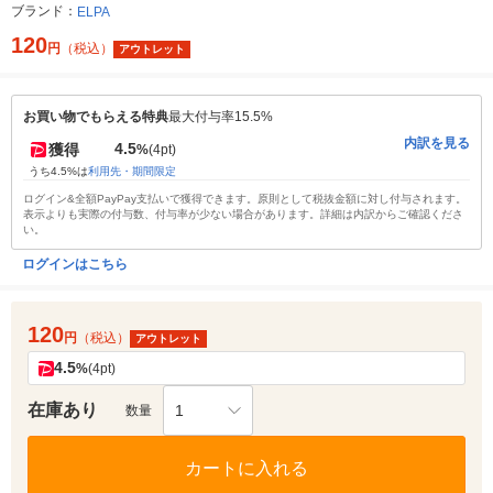
ブランド：
ELPA
120
円
（税込）
アウトレット
お買い物でもらえる特典
最大付与率15.5%
内訳を見る
4.5
獲得
%
(4pt)
うち4.5%は
利用先・期間限定
ログイン&全額PayPay支払いで獲得できます。原則として税抜金額に対し付与されます。
表示よりも実際の付与数、付与率が少ない場合があります。詳細は内訳からご確認くださ
い。
ログインはこちら
120
円
（税込）
アウトレット
4.5
%
(4pt)
在庫あり
1
数量
カートに入れる