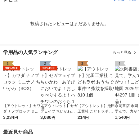
投稿されたレビューはまだありません。
学用品の人気ランキング
もっと見る
1
2
3
4
30%OFF
30%OFF
【アウトレット】カワ
【アウトレット】セガ
【アウトレット】池田
永岡書店 永岡
ダ ナノブロック ミニ
フェイブ ちいかわ
工業社 こどもラボ お
学んで、力がつ
ナノ ちいかわ（BO
3,234
あそびにおいでよ！お
3,080
うちで事件!? 指紋を
214
ども日本地図 2
1,540
円
円
円
円
X）
しゃべりするよ！ハチ
採取! 810 1個
版 44297 1
ワレのおうち 1個
品）
最近見た商品