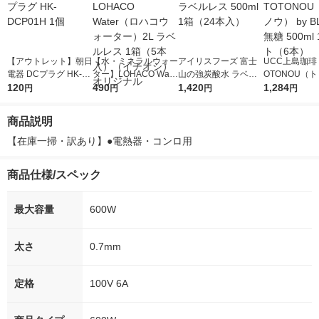
【アウトレット】朝日
【水・ミネラルウォー
アイリスフーズ 富士
UCC上島珈琲 
電器 DCプラグ HK-D
ター】LOHACO Wate
山の強炭酸水 ラベル
OTONOU（
CP01H 1個
120
r（ロハコウォータ
490
レス 500ml 1箱（24
1,420
ウ） by BLAC
1,284
円
円
円
円
ー）2L ラベルレス 1
本入）
00ml 1セッ
箱（5本入）（イチオ
商品説明
シ） オリジナル
【在庫一掃・訳あり】●電熱器・コンロ用
商品仕様/スペック
最大容量
600W
太さ
0.7mm
定格
100V 6A