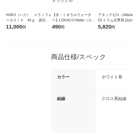
HAKU（ハク） メラノフォ
【水・ミネラルウォータ
アタックゼロ（Attack
ーカスＩＶ 45ｇ 資生
ー】LOHACO Water（ロハ
O) ドラム式専用 詰め
堂 おまけ付き
コウォーター）2L ラベルレ
ガジャンボ 2300g 1
11,000
490
5,820
円
円
円
ス 1箱（5本入）（イチオ
（2個入) 洗濯洗剤 花
シ） オリジナル
商品仕様/スペック
カラー
ホワイト系
結線
クロス系結線