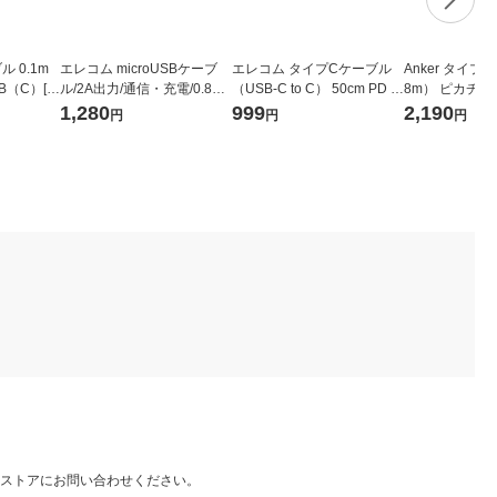
ル 0.1m
エレコム microUSBケーブ
エレコム タイプCケーブル
Anker タイプ
B（C）[オ
ル/2A出力/通信・充電/0.8m/
（USB-C to C） 50cm PD 1
8m） ピカチュ
1個
白 MPA-AMB2U08WH 1個
00W シリコン MPA-CCECS
53N71ー72 1
1,280
999
2,190
円
円
円
S05BK 1個
ストアにお問い合わせください。