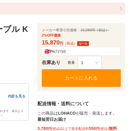
ーブル K
メーカー希望小売価格：
16,280円（税込）
2%OFF価格
15,870
円
（税込）
セール
5
%
(727pt)
在庫あり
1
数量
カートに入れる
内訳を見る
配送情報・送料について
されます。表示より
この商品は
LOHACO
が販売・発送します。
い。
最短翌日お届け
3,780
550
無料
円
(税込)以上で基本配送料
円
(税込)