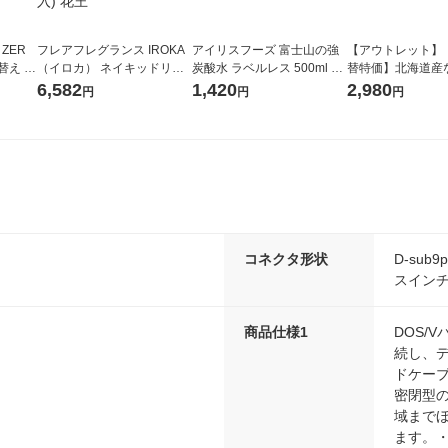
 ZER
フレアフレグランス IROKA
アイリスフーズ 富士山の強
【アウトレット】
替え メ
（イロカ） ネイキッドリリ
炭酸水 ラベルレス 500ml 1
替特価】北海道産
セット
ーの香り 柔軟剤 詰め替え 超
箱（24本入）
し 無洗米 5kg 1
6,582
1,420
2,980
円
円
円
王
特大 1200ml 1セット（5個
米 木徳神糧 オリ
入) 花王
コネクタ形状
D-sub
スインチ
商品仕様1
DOS/V
続し、
ドケー
密閉型
域まで
ます。