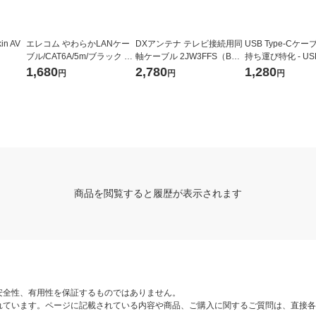
n AV
エレコム やわらかLANケー
DXアンテナ テレビ接続用同
USB Type-Cケーブ
ブル/CAT6A/5m/ブラック LD
軸ケーブル 2JW3FFS（B）
持ち運び特化 - US
-GPAY/BK5 1個
1個
ス] CB-CC16-BK 
1,680
2,780
1,280
円
円
円
商品を閲覧すると履歴が表示されます
安全性、有用性を保証するものではありません。
れています。ページに記載されている内容や商品、ご購入に関するご質問は、直接各