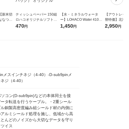
【新米切
ティッシュペーパー 150組
【水・ミネラルウォータ
【アウトレット
ななつぼ
ロハコオリジナルソフトパ
ー】LOHACO Water 410ml
替特価】北海道
袋 令和7年産
ックティッシュ フィオナ オ
1箱（20本入）ラベルレス
し 精白米 5kg
470
1,450
2,950
円
円
円
ジナル
リジナル 1セット（10個：
（イチオシ） オリジナル
米 木徳神糧 オ
5個入×2パック） オリジナ
ル
9pinメスインチネジ（4-40）-D-sub9pinメ
ネジ（4-40）
パソコン(D-sub9pin)などの本体同士を接
データ転送を行うケーブル。・2重シール
ブル銅製高密度編み組シールド材の内側に
のアルミシールド処理を施し、低域から高
ほとんどのノイズから大切なデータを守り
・ツイス