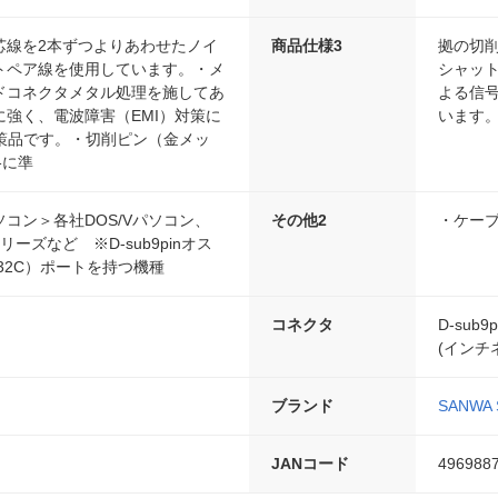
芯線を2本ずつよりあわせたノイ
商品仕様3
拠の切
トペア線を使用しています。・メ
シャッ
ドコネクタメタル処理を施してあ
よる信
に強く、電波障害（EMI）対策に
います
対策品です。・切削ピン（金メッ
格に準
コン＞各社DOS/Vパソコン、
その他2
・ケーブ
Xシリーズなど ※D-sub9pinオス
232C）ポートを持つ機種
コネクタ
D-sub9
(インチネ
ブランド
SANWA 
JANコード
496988