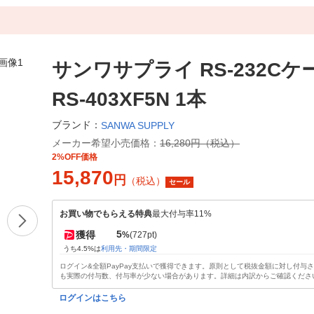
サンワサプライ RS-232Cケ
RS-403XF5N 1本
ブランド：
SANWA SUPPLY
メーカー希望小売価格：
16,280円（税込）
2%OFF価格
15,870
円
（税込）
セール
お買い物でもらえる特典
最大付与率11%
5
獲得
%
(727pt)
うち4.5%は
利用先・期間限定
ログイン&全額PayPay支払いで獲得できます。原則として税抜金額に対し付与
も実際の付与数、付与率が少ない場合があります。詳細は内訳からご確認くださ
ログインはこちら