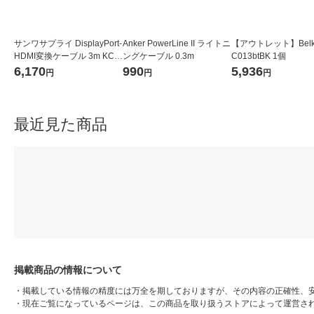
サンワサプライ DisplayPort-
Anker PowerLine II ライトニ
【アウトレット】Belki
HDMI変換ケーブル 3m KC-
ングケーブル 0.3m
C013btBK 1個
DPHDA30 1本
6,170
990
5,936
円
円
円
最近見た商品
掲載商品の情報について
・
掲載している情報の精度には万全を期しておりますが、その内容の正確性、
・
現在ご覧になっているページは、この商品を取り扱うストアによって運営さ