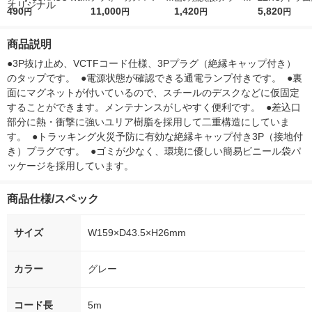
r（ロハコウォータ
490
5ｇ 資生堂 おまけ
11,000
レス 500ml 1箱（24
1,420
詰め替え メガ
5,820
円
円
円
円
ー）2L ラベルレス 1
付き
本入）
ボ 2300g 1
箱（5本入）（イチオ
個入) 洗濯洗剤
商品説明
シ） オリジナル
●3P抜け止め、VCTFコード仕様、3Pプラグ（絶縁キャップ付き）
のタップです。  ●電源状態が確認できる通電ランプ付きです。  ●裏
面にマグネットが付いているので、スチールのデスクなどに仮固定
することができます。メンテナンスがしやすく便利です。  ●差込口
部分に熱・衝撃に強いユリア樹脂を採用して二重構造にしていま
す。  ●トラッキング火災予防に有効な絶縁キャップ付き3P（接地付
き）プラグです。  ●ゴミが少なく、環境に優しい簡易ビニール袋パ
ッケージを採用しています。
商品仕様/スペック
サイズ
W159×D43.5×H26mm
カラー
グレー
コード長
5m