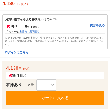
4,130
円
（税込）
お買い物でもらえる特典
最大付与率7%
内訳を見る
5
獲得
%
(188pt)
うち4.5%は
利用先・期間限定
ログイン&全額PayPay支払いで獲得できます。原則として税抜金額に対し付与されます。
表示よりも実際の付与数、付与率が少ない場合があります。詳細は内訳からご確認くださ
い。
ログインはこちら
4,130
円
（税込）
5
%
(188pt)
在庫あり
1
数量
カートに入れる