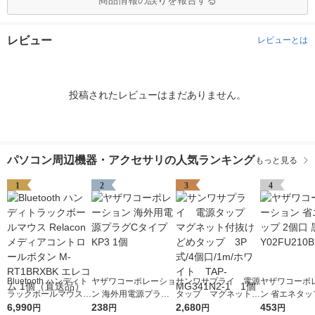
商品情報の誤りを報告する
レビュー
レビューとは
投稿されたレビューはまだありません。
パソコン周辺機器・アクセサリの人気ランキング
もっと見る
1
2
3
4
Bluetooth ハンディト
ヤザワコーポレーショ
サンワサプライ 電源
ヤザワコーポ
ラックボールマウス R
ン 海外用電源プラグC
タップ マグネット付
ン 省エネタッ
elacon メディアコン
6,990
タイプ KP3 1個
238
抜けどめタップ 3P
2,680
口 黒 Y02FU2
453
円
円
円
円