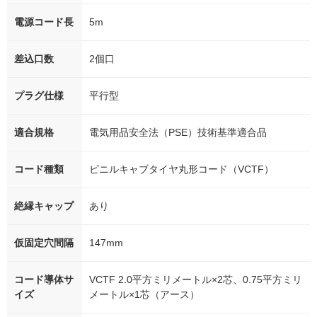
電源コード長
5m
差込口数
2個口
プラグ仕様
平行型
適合規格
電気用品安全法（PSE）技術基準適合品
コード種類
ビニルキャブタイヤ丸形コード（VCTF）
絶縁キャップ
あり
仮固定穴間隔
147mm
コード導体サ
VCTF 2.0平方ミリメートル×2芯、0.75平方ミリ
イズ
メートル×1芯（アース）