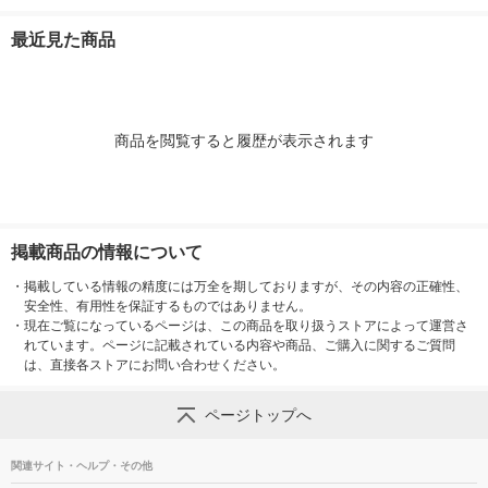
トロールボタン M-RT
式/4個口/1m/ホワイ
個
1BRXBK エレコム 1
ト TAP-MG341N2-1
最近見た商品
個（直送品）
1個
商品を閲覧すると履歴が表示されます
掲載商品の情報について
・
掲載している情報の精度には万全を期しておりますが、その内容の正確性、
安全性、有用性を保証するものではありません。
・
現在ご覧になっているページは、この商品を取り扱うストアによって運営さ
れています。ページに記載されている内容や商品、ご購入に関するご質問
は、直接各ストアにお問い合わせください。
ページトップへ
関連サイト・ヘルプ・その他