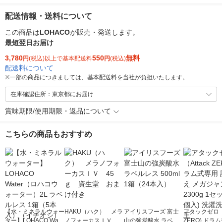
配送情報・送料について
この商品は
LOHACO
が販売・発送します。
最短翌日お届け
3,780
550
無料
円
(税込)以上で基本配送料
円
(税込)
配送料について
※
一部の商品につきましては、基本配送料を当社が負担いたします。
在庫確認住所：東京都にお届け
賞味期限/使用期限・返品について
こちらの商品もおすすめ
【水・ミネラルウォー
HAKU（ハク） メラ
アイリスフーズ 富士
アタックゼロ（A
ター】LOHACO Wate
ノフォーカスＩＶ 4
山の強炭酸水 ラベル
ZERO) ドラ