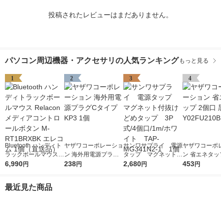
投稿されたレビューはまだありません。
パソコン周辺機器・アクセサリの人気ランキング
もっと見る
1
2
3
4
Bluetooth ハンディト
ヤザワコーポレーショ
サンワサプライ 電源
ヤザワコーポ
ラックボールマウス R
ン 海外用電源プラグC
タップ マグネット付
ン 省エネタッ
elacon メディアコン
6,990
タイプ KP3 1個
238
抜けどめタップ 3P
2,680
口 黒 Y02FU2
453
円
円
円
円
トロールボタン M-RT
式/4個口/1m/ホワイ
個
1BRXBK エレコム 1
ト TAP-MG341N2-1
最近見た商品
個（直送品）
1個