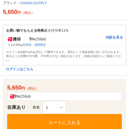
ブランド：
SANWA SUPPLY
5,650
円
（税込）
お買い物でもらえる特典
最大付与率11%
内訳を見る
5
獲得
%
(258pt)
うち4.5%は
利用先・期間限定
ログイン&全額PayPay支払いで獲得できます。原則として税抜金額に対し付与されます。
表示よりも実際の付与数、付与率が少ない場合があります。詳細は内訳からご確認くださ
い。
ログインはこちら
5,650
円
（税込）
5
%
(258pt)
在庫あり
1
数量
カートに入れる