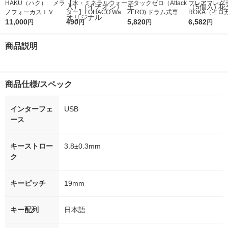
HAKU（ハク） メラ
【水・ミネラルウォー
アタックゼロ（Attack
フレアフレグラ
ノフォーカスＩＶ 4
ター】LOHACO Wate
ZERO) ドラム式専用
ROKA（イロ
5ｇ 資生堂 おまけ
11,000
r（ロハコウォータ
490
詰め替え メガジャン
5,820
イキッドリリ
6,582
円
円
円
円
付き
ー）2L ラベルレス 1
ボ 2300g 1セット（2
柔軟剤 詰め替
箱（5本入）（イチオ
個入) 洗濯洗剤 花王
大 1200ml 
商品説明
シ） オリジナル
（5個入) 花王
商品仕様/スペック
インターフェ
USB
ース
キーストロー
3.8±0.3mm
ク
キーピッチ
19mm
キー配列
日本語