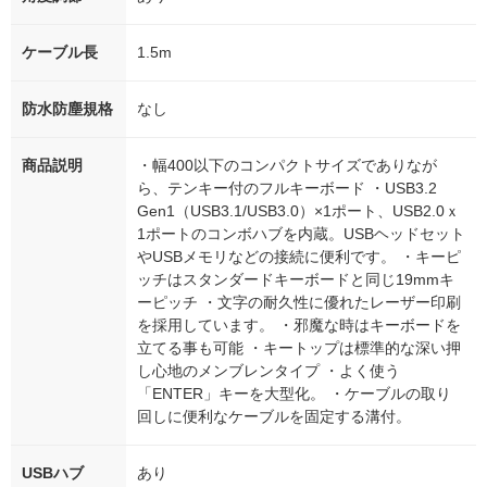
ケーブル長
1.5m
防水防塵規格
なし
商品説明
・幅400以下のコンパクトサイズでありなが
ら、テンキー付のフルキーボード ・USB3.2
Gen1（USB3.1/USB3.0）×1ポート、USB2.0ｘ
1ポートのコンボハブを内蔵。USBヘッドセット
やUSBメモリなどの接続に便利です。 ・キーピ
ッチはスタンダードキーボードと同じ19mmキ
ーピッチ ・文字の耐久性に優れたレーザー印刷
を採用しています。 ・邪魔な時はキーボードを
立てる事も可能 ・キートップは標準的な深い押
し心地のメンブレンタイプ ・よく使う
「ENTER」キーを大型化。 ・ケーブルの取り
回しに便利なケーブルを固定する溝付。
USBハブ
あり