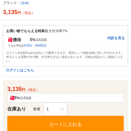
ブランド：
OHM
3,135
円
（税込）
お買い物でもらえる特典
最大付与率7%
内訳を見る
5
獲得
%
(142pt)
うち4.5%は
利用先・期間限定
ログイン&全額PayPay支払いで獲得できます。原則として税抜金額に対し付与されます。
表示よりも実際の付与数、付与率が少ない場合があります。詳細は内訳からご確認くださ
い。
ログインはこちら
3,135
円
（税込）
5
%
(142pt)
在庫あり
1
数量
カートに入れる