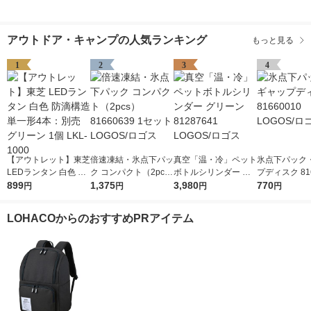
アウトドア・キャンプの人気ランキング
もっと見る
1
2
3
4
【アウトレット】東芝
倍速凍結・氷点下パッ
真空「温・冷」ペット
氷点下パック
LEDランタン 白色 防
ク コンパクト（2pc
ボトルシリンダー グ
プディスク 816
滴構造 単一形4本：別
899
s） 81660639 1セッ
1,375
リーン 81287641 LO
3,980
LOGOS/ロゴ
770
円
円
円
円
売 グリーン 1個 LKL-
ト LOGOS/ロゴス
GOS/ロゴス
1000
LOHACOからのおすすめPRアイテム