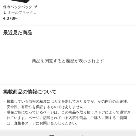
保冷バックパック 16
Ｌ オールブラック RF
P-016 ALB 1個 保冷バ
4,378
円
ッグ リュック サーモ
ス
最近見た商品
商品を閲覧すると履歴が表示されます
掲載商品の情報について
・
掲載している情報の精度には万全を期しておりますが、その内容の正確性、
安全性、有用性を保証するものではありません。
・
現在ご覧になっているページは、この商品を取り扱うストアによって運営さ
れています。ページに記載されている内容や商品、ご購入に関するご質問
は、直接各ストアにお問い合わせください。