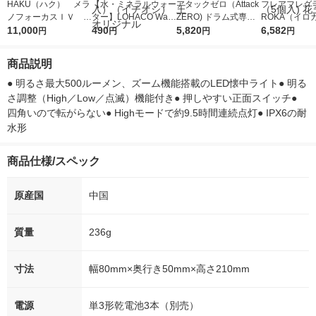
HAKU（ハク） メラ
【水・ミネラルウォー
アタックゼロ（Attack
フレアフレグラ
ノフォーカスＩＶ 4
ター】LOHACO Wate
ZERO) ドラム式専用
ROKA（イロ
5ｇ 資生堂 おまけ
11,000
r（ロハコウォータ
490
詰め替え メガジャン
5,820
イキッドリリ
6,582
円
円
円
円
付き
ー）2L ラベルレス 1
ボ 2300g 1セット（2
柔軟剤 詰め替
箱（5本入）（イチオ
個入) 洗濯洗剤 花王
大 1200ml 
商品説明
シ） オリジナル
（5個入) 花王
● 明るさ最大500ルーメン、ズーム機能搭載のLED懐中ライト● 明る
さ調整（High／Low／点滅）機能付き● 押しやすい正面スイッチ● 
四角いので転がらない● Highモードで約9.5時間連続点灯● IPX6の耐
水形
商品仕様/スペック
原産国
中国
質量
236g
寸法
幅80mm×奥行き50mm×高さ210mm
電源
単3形乾電池3本（別売）