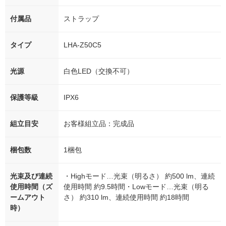
付属品
ストラップ
タイプ
LHA-Z50C5
光源
白色LED（交換不可）
保護等級
IPX6
組立目安
お客様組立品：完成品
梱包数
1梱包
光束及び連続
・Highモード…光束（明るさ） 約500 lm、連続
使用時間（ズ
使用時間 約9.5時間・Lowモード…光束（明る
ームアウト
さ） 約310 lm、連続使用時間 約18時間
時）