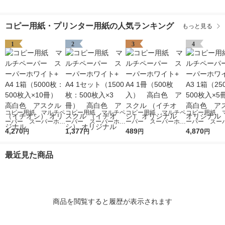
コピー用紙・プリンター用紙の人気ランキング
もっと見る
1
2
3
4
コピー用紙 マルチペ
コピー用紙 マルチペ
コピー用紙 マルチペ
コピー用紙 
ーパー スーパーホワ
ーパー スーパーホワ
ーパー スーパーホワ
ーパー スー
イト+ A4 1箱（5000
4,270
イト+ A4 1セット
1,377
イト+ A4 1冊（500
489
イト+ A3 1箱
4,870
円
円
円
円
枚：500枚入×10冊）
（1500枚：500枚入×
枚入） 高白色 アス
枚：500枚入
高白色 アスクル
3冊） 高白色 アス
クル （イチオシ） オ
高白色 アスク
最近見た商品
（イチオシ） オリジ
クル （イチオシ） オ
リジナル
リジナル
ナル
リジナル
商品を閲覧すると履歴が表示されます