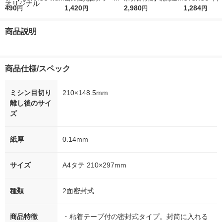
r（ロハコウォータ
490
レス 500ml 1箱（24
1,420
ななつぼし 無洗米 5k
2,980
ウ） by BLAC
1,284
円
円
円
円
ー）2L ラベルレス 1
本入）
g 1袋 令和7年産 米 木
00ml 1セッ
箱（5本入）（イチオ
徳神糧 オリジナル
商品説明
シ） オリジナル
商品仕様/スペック
ミシン目切り
210×148.5mm
離し後のサイ
ズ
紙厚
0.14mm
サイズ
A4タテ 210×297mm
種類
2面密封式
商品特徴
・粘着テープ付の密封式タイプ。封筒に入れる