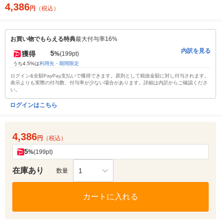
4,386
円
（税込）
お買い物でもらえる特典
最大付与率16%
内訳を見る
5
獲得
%
(199pt)
うち4.5%は
利用先・期間限定
ログイン&全額PayPay支払いで獲得できます。原則として税抜金額に対し付与されます。
表示よりも実際の付与数、付与率が少ない場合があります。詳細は内訳からご確認くださ
い。
ログインはこちら
4,386
円
（税込）
5
%
(199pt)
在庫あり
1
数量
カートに入れる