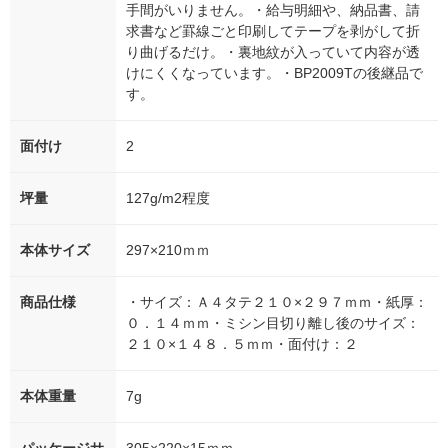
手間がいりません。・給与明細や、納品書、請
求書など罫線ごと印刷してテープを剥がして折
り曲げるだけ。・裏地紋が入っていて内容が透
けにくくなっています。・BP2009Tの後継品で
す。
面付け
2
坪量
127g/m2程度
本体サイズ
297×210ｍｍ
商品仕様
・サイズ：Ａ４タテ２１０×２９７ｍｍ・紙厚：
０．１４ｍｍ・ミシン目切り離し後のサイズ：
２１０×１４８．５ｍｍ・面付け：２
本体重量
7g