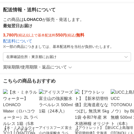
配送情報・送料について
この商品は
LOHACO
が販売・発送します。
最短翌日お届け
3,780
550
無料
円
(税込)以上で基本配送料
円
(税込)
配送料について
※
一部の商品につきましては、基本配送料を当社が負担いたします。
在庫確認住所：東京都にお届け
賞味期限/使用期限・返品について
こちらの商品もおすすめ
【水・ミネラルウォー
アイリスフーズ 富士
【アウトレット】【新
UCC上島珈琲 
ター】LOHACO Wate
山の強炭酸水 ラベル
米切替特価】北海道産
OTONOU（