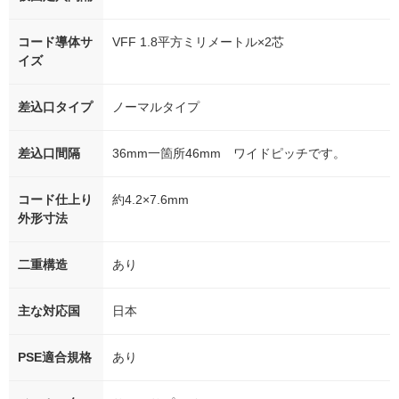
コード導体サ
VFF 1.8平方ミリメートル×2芯
イズ
差込口タイプ
ノーマルタイプ
差込口間隔
36mm一箇所46mm ワイドピッチです。
コード仕上り
約4.2×7.6mm
外形寸法
二重構造
あり
主な対応国
日本
PSE適合規格
あり