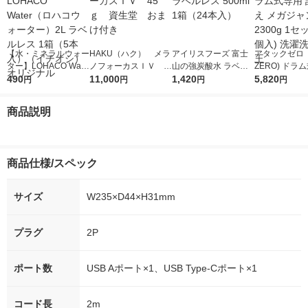
【水・ミネラルウォー
HAKU（ハク） メラ
アイリスフーズ 富士
アタックゼロ（A
ター】LOHACO Wate
ノフォーカスＩＶ 4
山の強炭酸水 ラベル
ZERO) ドラ
r（ロハコウォータ
490
5ｇ 資生堂 おまけ
11,000
レス 500ml 1箱（24
1,420
詰め替え メガ
5,820
円
円
円
円
ー）2L ラベルレス 1
付き
本入）
ボ 2300g 1
箱（5本入）（イチオ
個入) 洗濯洗剤
商品説明
シ） オリジナル
商品仕様/スペック
サイズ
W235×D44×H31mm
プラグ
2P
ポート数
USB Aポート×1、USB Type-Cポート×1
コード長
2m