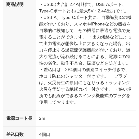
商品説明
・USB出力合計2.4A仕様で、USB-Aポート、
Type-Cポートともに最大5V・2.4A出力です。
・USB-A、Type-Cポート共に、自動識別ICの機
能が付いており、スマホやiPhoneなどの機器を
自動的に検知して、その機器に最適な電流で充
電することができます。 ・出力短絡などによっ
て出力電流が想像以上に大きくなった場合、出
力を停止する過電流保護機能が付いており、過
大な電流が流れ続けることによる、電源ICの特
性の劣化、動作不具合、破壊などを防ぎます。
・差込口は、2P4個口の個別スイッチ付きで、
ホコリ防止のシャッター付きです。 ・プラグ
は、火災発生の原因にもなりうるトラッキング
火災を予防する絶縁カバー付きです。 ・狭い場
所でも配線ができるスイング機能式のプラグを
使用しております。
電源コード長
2m
差込口数
4個口