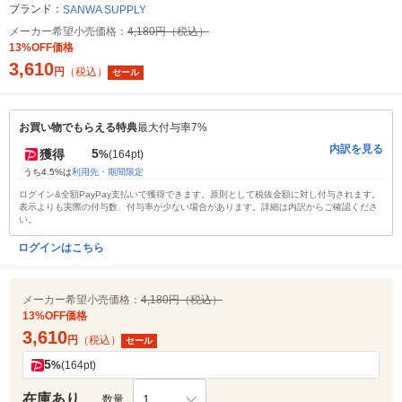
ブランド：
SANWA SUPPLY
メーカー希望小売価格：
4,180円（税込）
13%OFF価格
3,610
円
（税込）
セール
お買い物でもらえる特典
最大付与率7%
内訳を見る
5
獲得
%
(164pt)
うち4.5%は
利用先・期間限定
ログイン&全額PayPay支払いで獲得できます。原則として税抜金額に対し付与されます。
表示よりも実際の付与数、付与率が少ない場合があります。詳細は内訳からご確認くださ
い。
ログインはこちら
メーカー希望小売価格：
4,180円（税込）
13%OFF価格
3,610
円
（税込）
セール
5
%
(164pt)
在庫あり
1
数量