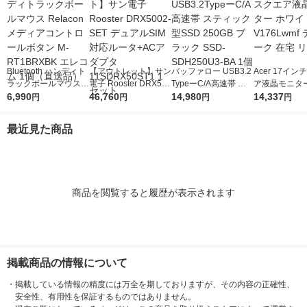
Bluetooth ハンディト
【アウトレット】サン
バッファロー USB3.2
Acer 17イ
ラックボールマウス R
電子 Rooster DRX500
TypeーC/A高速帯 ス
ア液晶モニター
elacon メディアコン
6,990
2-SET デュアルSIM対
46,760
ティック型SSD 250G
14,980
イト V176Lw
14,337
円
円
円
円
トロールボタン M-RT
応ルータ+ACアダプタ
B ブラック SSD-SDH
ワーク 在宅 
1BRXBK エレコム 1
11SDRX50ST1 1セッ
250U3-BA 1個
最近見た商品
個（直送品）
ト
商品を閲覧すると履歴が表示されます
掲載商品の情報について
・
掲載している情報の精度には万全を期しておりますが、その内容の正確性、
安全性、有用性を保証するものではありません。