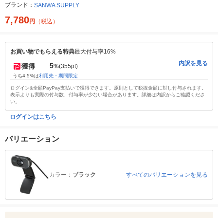
ブランド：
SANWA SUPPLY
7,780
円
（税込）
お買い物でもらえる特典
最大付与率16%
内訳を見る
5
獲得
%
(355pt)
うち4.5%は
利用先・期間限定
ログイン&全額PayPay支払いで獲得できます。原則として税抜金額に対し付与されます。
表示よりも実際の付与数、付与率が少ない場合があります。詳細は内訳からご確認くださ
い。
ログインはこちら
バリエーション
カラー：
ブラック
すべてのバリエーションを見る