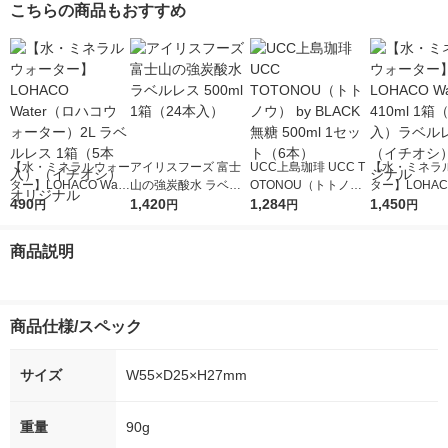
こちらの商品もおすすめ
【水・ミネラルウォー
アイリスフーズ 富士
UCC上島珈琲 UCC T
【水・ミネラ
ター】LOHACO Wate
山の強炭酸水 ラベル
OTONOU（トトノ
ター】LOHACO
r（ロハコウォータ
490
レス 500ml 1箱（24
1,420
ウ） by BLACK無糖 5
1,284
r 410ml 1箱
1,450
円
円
円
円
ー）2L ラベルレス 1
本入）
00ml 1セット（6本）
入）ラベルレ
箱（5本入）（イチオ
オシ） オリジ
商品説明
シ） オリジナル
商品仕様/スペック
サイズ
W55×D25×H27mm
重量
90g