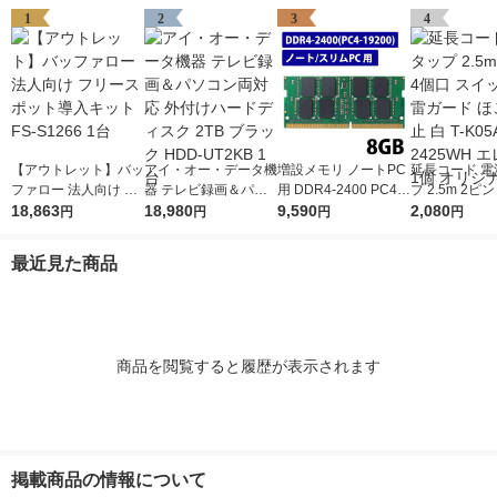
1
2
3
4
【アウトレット】バッ
アイ・オー・データ機
増設メモリ ノートPC
延長コード 電
ファロー 法人向け フ
器 テレビ録画＆パソ
用 DDR4-2400 PC4-1
プ 2.5m 2ピ
リースポット導入キッ
18,863
コン両対応 外付けハ
18,980
9200 8GB S.O.DIMM
9,590
スイッチ付 雷
2,080
円
円
円
円
ト FS-S1266 1台
ードディスク 2TB ブ
エレコム 1個
ほこり防止 白 T
ラック HDD-UT2KB 1
-2425WH エ
最近見た商品
台
個 オリジナル
商品を閲覧すると履歴が表示されます
掲載商品の情報について