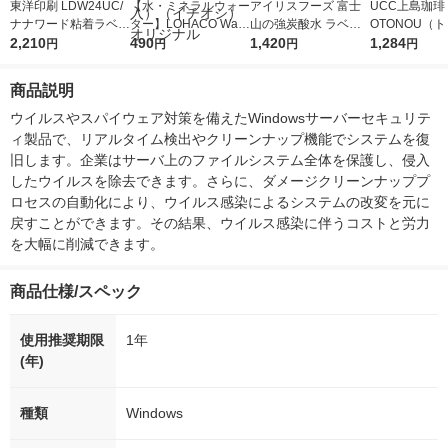
東洋印刷 LDW24UC/
【水・ミネラルウォー
アイリスフーズ 富士
UCC上島珈琲 
ナナワード粘着ラベル
ター】LOHACO Wate
山の強炭酸水 ラベル
OTONOU（
ワープロ＆レーザー用
2,210
r（ロハコウォータ
490
レス 500ml 1箱（24
1,420
ウ） by BLAC
1,284
円
円
円
円
LDW24UC 1袋(100シ
ー）2L ラベルレス 1
本入）
00ml 1セッ
ート入)
箱（5本入）（イチオ
商品説明
シ） オリジナル
ウイルスやスパイウェア対策を備えたWindowsサーバーセキュリテ
ィ製品で、リアルタイム検出やクリーンナップ機能でシステムを復
旧します。企業はサーバ上のファイルシステム全体を保護し、侵入
したウイルスを除去できます。さらに、ダメージクリーンナッププ
ロセスの自動化により、ウイルス感染によるシステムの改変を元に
戻すことができます。その結果、ウイルス感染に伴うコストと労力
を大幅に削減できます。
商品仕様/スペック
使用推奨期限
1年
(年)
種類
Windows