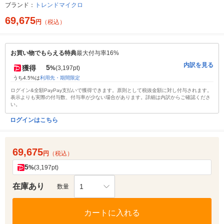
ブランド：
トレンドマイクロ
69,675
円
（税込）
お買い物でもらえる特典
最大付与率16%
内訳を見る
5
獲得
%
(3,197pt)
うち4.5%は
利用先・期間限定
ログイン&全額PayPay支払いで獲得できます。原則として税抜金額に対し付与されます。
表示よりも実際の付与数、付与率が少ない場合があります。詳細は内訳からご確認くださ
い。
ログインはこちら
69,675
円
（税込）
5
%
(3,197pt)
在庫あり
1
数量
カートに入れる